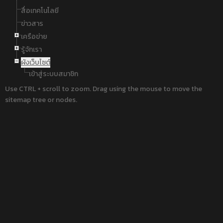
สื่อเทคโนโลยี
ข่าวสาร
เครือข่าย
รู้จักเรา
ผังเว็บไซต์
เข้าสู่ระบบสมาชิก
Use CTRL + scroll to zoom. Drag using the mouse to move the
sitemap tree or nodes.