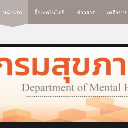
หน้าแรก
สื่อเทคโนโลยี
ข่าวสาร
เครือข่าย