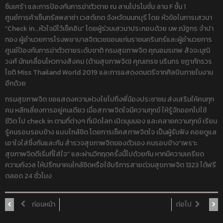
ซึมเศร้า และการป้องกันการฆ่าตัวตาย ณ ลานโปรโมชั่น ลาน F ชั้น 1
ศูนย์การค้าเซ็นทรัลพลาซ่า เวสต์เกต จังหวัดนนทบุรี โดย หัวข้อในการเสวนา
“Check in...หัวใจมีไว้เช็คอิน” โดยผู้ร่วมเสวนาประกอบด้วย นพ.ณัฐกร จำปา
ทอง ผู้อำนวยการโรงพยาบาลจิตเวชขอนแก่นราชนครินทร์และผู้อำนวยการ
ศูนย์ป้องกันการฆ่าตัวตายระดับชาติ กรมสุขภาพจิต คุณอมรเทพ สัจจะมุณิ
วงศ์ นักเคลื่อนไหวทางสังคม (ด้านสุขภาพจิต) คุณเกรซ นรินทร ชฏาภัทรวร
โชติ Miss Thailand World 2019 และการแสดงดนตรีจากศิลปินภายในงาน
อีกด้วย
กรมสุขภาพจิต ขอแสดงความห่วงใยไปถึงพี่น้องประชาชน ส่งเสริมให้คนทุก
คน หลีกเลี่ยงการอยู่คนเดียว เมื่อสภาพจิตใจมีความทุกข์ ให้รู้จักออกไปใช้
ชีวิต ไป check in ตามที่ต่างๆ ที่เปิดโลก เปิดมุมมอง และคลายความทุกข์ เรียน
รู้คนรอบรอบข้าง แบบใกล้ชิด โดยการเช็คสภาพจิตใจ เป็นผู้รับฟัง คอยดูแล
เอาใจใส่ซึ่งกันและกัน สำรวจสุขภาพจิตของตัวเอง คนรอบข้าง“เพราะ
สุขภาพจิตดีเริ่มที่ใส่ใจ” และผ่านวิกฤตครั้งนี้ไปด้วยกัน หากมีความเครียด
ความกังวล ให้ปรึกษาคนใกล้ชิดหรือใช้บริการสายด่วนสุขภาพจิต 1323 ได้ฟรี
ตลอด 24 ชั่วโมง
ก่อนหน้า
ต่อไป