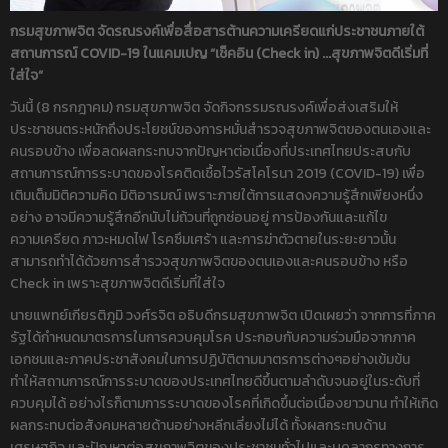
กรมสุขภาพจิต จัดรณรงค์เพื่อสื่อสารต้านความเครียดแก่ประชาชนภายใต้
สถานการณ์
COVID-19 ในแคมเปญ “เช็คอิน (Check in) ...สุขภาพจิตดีเริ่มที่
ใส่ใจ”
วันนี้ (8 กรกฎาคม) กรมสุขภาพจิต จัดกิจกรรมรณรงค์เพื่อส่งเสริมให้
ประชาชนตระหนักถึงประโยชน์ของการหมั่นสำรวจสุขภาพจิตของตนเองและ
คนรอบข้าง เพื่อลดผลกระทบจากปัญหาต่อเนื่องที่ประเทศไทยประสบกับ
สถานการณ์การระบาดของโรคติดเชื้อไวรัสโคโรนา 2019 (COVID-19) เพื่อ
เติมเต็มมิติความคิด มิติอารมณ์ เพราะภายใต้การแสดงความรู้สึกเพียงหนึ่ง
อย่าง อาจมีความรู้สึกอีกนับไม่ถ้วนที่ถูกซ่อนอยู่ การป้องกันและแก้ไข
ความเครียด ภาวะหมดไฟ โรคซึมเศร้า และการฆ่าตัวตายในระยะยาวนั้น
สามารถทำได้ด้วยการสำรวจสุขภาพจิตของตนเองและคนรอบข้าง หรือ
Check in เพราะสุขภาพจิตดีเริ่มที่ใส่ใจ
นายแพทย์เกียรติภูมิ วงศ์รจิต อธิบดีกรมสุขภาพจิต เปิดเผยว่า จากการที่ภาค
รัฐได้กำหนดมาตรการในการควบคุมโรค ประกอบกับความร่วมมือจากภาค
เอกชนและภาคประชาสังคมในการปฏิบัติตามมาตรการต่างๆอย่างเข้มข้น
ทำให้สถานการณ์การระบาดของประเทศไทยดีขึ้นตามลำดับจนอยู่ในระดับที่
ควบคุมได้ อย่างไรก็ตามการระบาดของโรคที่เกิดขึ้นต่อเนื่องยาวนาน ทำให้เกิด
ผลกระทบต่อสังคมหลายด้านอย่างหลีกเลี่ยงไม่ได้ ทั้งผลกระทบด้าน
เศรษฐกิจ และปัญหาต่อสุขภาพจิตของประชาชนทั่วไปและบุคลากรทางการ