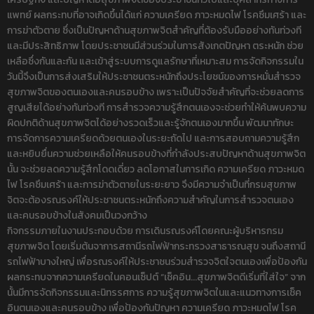
แพทย์ ผลกระทบที่อาจเกิดขึ้นได้แก่ ความเครียด ภาวะหมดไฟ โรคซึมเศร้า และ
การฆ่าตัวตาย ซึ่งเป็นปัญหาด้านสุขภาพจิตสำคัญที่ต้องรับมืออย่างทันท่วงที
และมีประสิทธิภาพ โดยประชาชนมีส่วนร่วมในการสังเกตปัญหา ตระหนัก ช่วย
เหลือซึ่งกันและกัน และเข้าสู่ระบบการดูแลรักษาที่เหมาะสม การจัดกิจกรรมใน
วันนี้จึงเป็นการส่งเสริมให้ประชาชนตระหนักถึงประโยชน์ของการหมั่นสำรวจ
สุขภาพจิตของตนเองและคนรอบข้าง เพราะเป็นปัจจัยสำคัญที่จะช่วยลดการ
สูญเสียได้อย่างทันท่วงที การสำรวจความรู้สึกตนเองจะช่วยทำให้ค้นพบความ
ผิดปกติด้านสุขภาพจิตได้อย่างรวดเร็วและรู้จักตนเองมากขึ้น พัฒนาทักษะ
การจัดการความเครียดด้วยตนเองในระยะถัดไป และการสอบถามความรู้สึก
และหยิบยื่นความช่วยเหลือให้คนรอบข้างที่กำลังประสบปัญหาด้านสุขภาพจิต
นั้น จะช่วยลดความรู้สึกโดดเดี่ยว ลดโอกาสในการเกิด ความเครียด ภาวะหมด
ไฟ โรคซึมเศร้า และการฆ่าตัวตายในระยะยาว จึงมีความจำเป็นที่กรมสุขภาพ
จิตจะต้องรณรงค์ให้ประชาชนตระหนักถึงความสำคัญในการสำรวจตนเอง
และคนรอบข้างในสังคมเป็นวงกว้าง
กิจกรรมภายในงานประกอบด้วย การเดินรณรงค์โดยคณะผู้บริหารกรม
สุขภาพจิต โดยเริ่มต้นจาการสถานีรถไฟฟ้ากระทรวงสาธารณสุข จนถึงสถานี
รถไฟฟ้าบางใหญ่ เพื่อรณรงค์ให้ประชาชนร่วมสำรวจจิตใจตนเองเพื่อป้องกัน
ผลกระทบจากความเครียดในคอนเซ็ปต์ “เช็คอิน...สุขภาพจิตดีเริ่มที่ใส่ใจ” จาก
นั้นมีการจัดกิจกรรมและนิทรรศการ ความรู้สุขภาพจิตในและแนวทางการเช็ค
อินตนเองและคนรอบข้าง เพื่อป้องกันปัญหา ความเครียด ภาวะหมดไฟ โรค