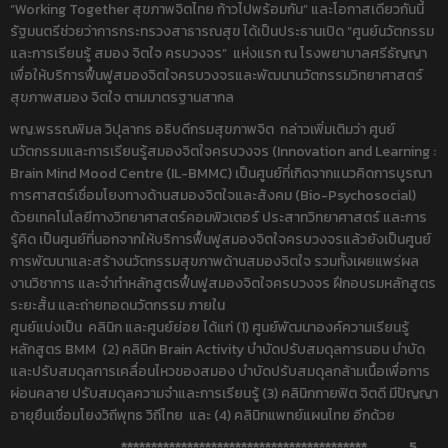
“Working Together สุขภาพจิตไทย ก้าวไปพร้อมกัน” และโอกาสเดียวกันนี้
รัฐมนตรีช่วยว่าการกระทรวงสาธารณสุข ได้เป็นประธานเปิด “ศูนย์นวัตกรรม
และการเรียนรู้ สมอง จิตใจ ครบวงจร” แห่งแรก ณ โรงพยาบาลศรีธัญญา
เพื่อให้บริการฟื้นฟูสมองจิตใจครบวงจรและพัฒนานวัตกรรมวิทยาศาสตร์
สุขภาพสมอง จิตใจ ตามมาตรฐานสากล
พญ.พรรณพิมล วิปุลากร อธิบดีกรมสุขภาพจิต กล่าวเพิ่มเติมว่า ศูนย์
นวัตกรรมและการเรียนรู้สมองจิตใจครบวงจร (Innovation and Learning :
Brain Mind Mood Centre (IL-BMMC) เป็นศูนย์ที่เกิดจากแนวคิดการบูรณา
การศาสตร์เชื่อมโยงทางด้านสมองจิตใจและสังคม (Bio-Psychosocial)
ด้วยเทคโนโลยีทางวิทยาศาสตร์คอมพิวเตอร์ ประสาทวิทยาศาสตร์ และการ
รู้คิด เป็นศูนย์ที่นอกจากให้บริการฟื้นฟูสมองจิตใจครบวงจรแล้วยังเป็นศูนย์
การพัฒนาและสร้างนวัตกรรมสุขภาพด้านสมองจิตใจ รวมทั้งเผยแพร่ผล
งานวิชาการ และจำทำหลักสูตรฟื้นฟูสมองจิตใจครบวงจร ฝึกอบรมหลักสูตร
ระยะสั้น และถ่ายทอดนวัตกรรม ภายใน
ศูนย์แบ่งเป็น คลินิก และศูนย์ย่อย ได้แก่ (1) ศูนย์พัฒนาองค์ความเรียนรู้
หลักสูตร BMM (2) คลินิก Brain Activity บำบัดปรับสมดุลการนอน บำบัด
และปรับสมดุลการเคลื่อนไหวของสมอง บำบัดปรับสมดุลกล้ามเนื้อเพื่อการ
ผ่อนคลาย ปรับสมดุลความจำและการเรียนรู้ (3) คลินิกกายฟิต จิตดี มีปัญญา
อายุยืนเชื่อมโยงวิถีพุทธ วิถีไทย และ (4) คลินิกแพทย์แผนไทย อีกด้วย
***************************************** 5