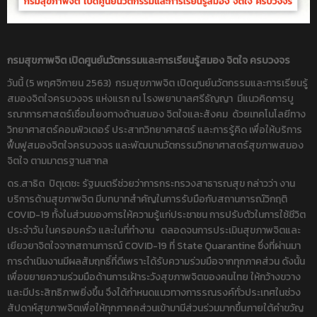
กรมสุขภาพจิต เปิดศูนย์นวัตกรรมและการเรียนรู้สมอง จิตใจ ครบวงจร
วันนี้ (5 พฤศจิกายน 2563) กรมสุขภาพจิต เปิดศูนย์นวัตกรรมและการเรียนรู้
สมองจิตใจครบวงจร แห่งแรก ณ โรงพยาบาลศรีธัญญา มีแนวคิดการบู
รณาการศาสตร์เชื่อมโยงทางด้านสมอง จิตใจและสังคม ด้วยเทคโนโลยีทาง
วิทยาศาสตร์คอมพิวเตอร์ ประสาทวิทยาศาสตร์ และการรู้คิด เพื่อให้บริการ
ฟื้นฟูสมองจิตใจครบวงจร และพัฒนานวัตกรรมวิทยาศาสตร์สุขภาพสมอง
จิตใจ ตามมาตรฐานสากล
ดร.สาธิต ปิตุเตชะ รัฐมนตรีช่วยว่าการกระทรวงสาธารณสุข กล่าวว่า งาน
บริการด้านสุขภาพจิต มีบทบาทสำคัญในการรับมือกับสถานการณ์วิกฤติ
COVID-19 ทั้งในส่วนของการให้ความรู้แก่ประชาชน การปรับตัวในการใช้ชีวิต
ประจำวัน ในครอบครัว และในที่ทำงาน ตลอดจนการประเมินสุขภาพจิตและ
เยียวยาจิตใจจากสถานการณ์ COVID-19 ที่ State Quarantine ซึ่งที่ผ่านมา
การดำเนินงานมีผลสัมฤทธิ์ที่ดีเพราะได้รับความร่วมมือจากทุกภาคส่วน ดังนั้น
เพื่อขยายความร่วมมือด้านการเฝ้าระวังสุขภาพจิตของคนไทย ให้กว้างขวาง
และมีประสิทธิภาพยิ่งขึ้น จึงได้กำหนดแนวทางการรณรงค์ทั่วประเทศในช่วง
สัปดาห์สุขภาพจิตเพื่อให้ทุกภาคคส่วนเข้ามามีส่วนร่วมมากขึ้นภายใต้คำขวัญ