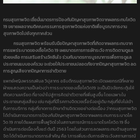
กรมสุขภาพจิต เชื่อมั่นมาตรการป้องกันปัญหาสุขภาพจิตจากผลกระทบโควิด
19 ขยายผลจากมติคณะกรรมการสุขภาพจิตแห่งชาติเพื่อบูรณาการงาน
สุขภาพจิตไปยังทุกภาคส่วน
กรมสุขภาพจิต พร้อมรับมือปัญหาสุขภาพจิตที่เกิดจากผลกระทบจาก
การแพร่ระบาดของเชื้อโควิด 19 เผยมาตรการการเฝ้าระวัง การติดตามดูแล
ช่วยเหลือ การเสริมสร้างวัคซีนใจ ร่วมกับมาตรการบูรณาการเพื่อการดูแล
ประชาชนแบบองค์รวม จะช่วยให้ประชาชนปลอดภัยจากปัญหาสุขภาพจิต ลด
การสูญเสียจากปัญหาการฆ่าตัวตาย
แพทย์หญิงพรรณพิมล วิปุลากร อธิบดีกรมสุขภาพจิต เปิดเผยกรณีที่หลาย
ฝ่ายแสดงความเป็นห่วงว่า การระบาดของเชื้อโควิด19 จะเป็นปัจจัยกระตุ้นให้
เกิดความเครียด ที่อาจนำไปสู่การคิดฆ่าตัวตายที่เพิ่มสูงขึ้น โดยเฉพาะใน
ประชาชนกลุ่มเสี่ยง เช่น กลุ่มที่มีโรคทางจิตเวชเรื้อรังอยู่เดิม กลุ่มที่ยังไม่เข้า
ถึงการบริการ กลุ่มที่ขาดการรักษาด้านจิตเวชอย่างต่อเนื่อง ว่ากรมสุขภาพจิต
ได้ดำเนินการมาตรการป้องกันปัญหาสุขภาพจิตจากผลกระทบการระบาดโค
วิด 19 ภายใต้แผนการฟื้นฟูจิตใจในสถานการณ์การระบาดโรคโควิด 19 ซึ่ง
ดำเนินการต่อเนื่องตั้งแต่ ต้นปี 2563 โดยในส่วนการลดผลกระทบด้านสุขภาพ
จิต ได้ดำเนินการมาตรการสำคัญ คือ 1.การเพิ่มระดับการเฝ้าระวังสถานการณ์