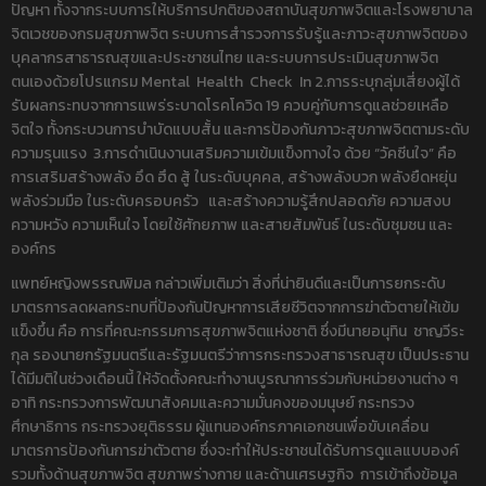
ปัญหา ทั้งจากระบบการให้บริการปกติของสถาบันสุขภาพจิตและโรงพยาบาล
จิตเวชของกรมสุขภาพจิต ระบบการสำรวจการรับรู้และภาวะสุขภาพจิตของ
บุคลากรสาธารณสุขและประชาชนไทย และระบบการประเมินสุขภาพจิต
ตนเองด้วยโปรแกรม Mental Health Check In 2.การระบุกลุ่มเสี่ยงผู้ได้
รับผลกระทบจากการแพร่ระบาดโรคโควิด 19 ควบคู่กับการดูแลช่วยเหลือ
จิตใจ ทั้งกระบวนการบำบัดแบบสั้น และการป้องกันภาวะสุขภาพจิตตามระดับ
ความรุนแรง 3.การดำเนินงานเสริมความเข้มแข็งทางใจ ด้วย “วัคซีนใจ” คือ
การเสริมสร้างพลัง อึด ฮึด สู้ ในระดับบุคคล, สร้างพลังบวก พลังยืดหยุ่น
พลังร่วมมือ ในระดับครอบครัว และสร้างความรู้สึกปลอดภัย ความสงบ
ความหวัง ความเห็นใจ โดยใช้ศักยภาพ และสายสัมพันธ์ ในระดับชุมชน และ
องค์กร
แพทย์หญิงพรรณพิมล กล่าวเพิ่มเติมว่า สิ่งที่น่ายินดีและเป็นการยกระดับ
มาตรการลดผลกระทบที่ป้องกันปัญหาการเสียชีวิตจากการฆ่าตัวตายให้เข้ม
แข็งขึ้น คือ การที่คณะกรรมการสุขภาพจิตแห่งชาติ ซึ่งมีนายอนุทิน ชาญวีระ
กุล รองนายกรัฐมนตรีและรัฐมนตรีว่าการกระทรวงสาธารณสุข เป็นประธาน
ได้มีมติในช่วงเดือนนี้ ให้จัดตั้งคณะทำงานบูรณาการร่วมกับหน่วยงานต่าง ๆ
อาทิ กระทรวงการพัฒนาสังคมและความมั่นคงของมนุษย์ กระทรวง
ศึกษาธิการ กระทรวงยุติธรรม ผู้แทนองค์กรภาคเอกชนเพื่อขับเคลื่อน
มาตรการป้องกันการฆ่าตัวตาย ซึ่งจะทำให้ประชาชนได้รับการดูแลแบบองค์
รวมทั้งด้านสุขภาพจิต สุขภาพร่างกาย และด้านเศรษฐกิจ การเข้าถึงข้อมูล