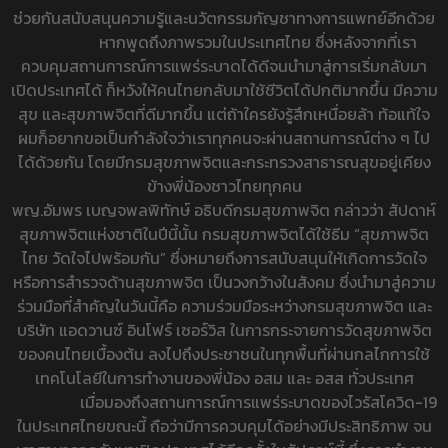
ช่วยกันสนับสนุนความรู้และนวัตกรรมกัญชาทางการแพทย์อีกด้วย
หากพูดถึงภาพรวมในประเทศไทย ซึ่งหลังจากที่เรา
ควบคุมสถานการณ์การแพร่ระบาดได้ดีจนนำมาสู่การเริ่มกลับมา
เปิดประเทศได้ ก็หวังให้คนไทยกลับมาใช้ชีวิตได้ปกติมากขึ้น มีความ
สุข และสุขภาพจิตที่ดีมากขึ้น แต่ถ้าใครยังรู้สึกเหนื่อยล้า ท้อแท้ใจ
ผมก็อยากขอเป็นกำลังใจว่าเราทุกคนจะผ่านสถานการณ์ต่าง ๆ ไป
ได้ด้วยกัน โดยมีกรมสุขภาพจิตและกระทรวงสาธารณสุขอยู่เคียง
ข้างพี่น้องชาวไทยทุกคน
พญ.อัมพร เบญจพลพิทักษ์ อธิบดีกรมสุขภาพจิต กล่าวว่า สัปดาห์
สุขภาพจิตแห่งชาติในปีนี้นั้น กรมสุขภาพจิตได้ใช้ธีม “สุขภาพจิต
ไทย วัดใจไปพร้อมกัน” ซึ่งหมายถึงการสนับสนุนให้เกิดการวัดใจ
หรือการสำรวจด้านสุขภาพจิต เป็นวงกว้างในสังคม ซึ่งนำมาสู่ความ
ร่วมมือที่สำคัญในวันนี้คือ ความร่วมมือระหว่างกรมสุขภาพจิต และ
บริษัท แอดวานซ์ อินโฟร์ เซอร์วิส ในการกระจายการวัดสุขภาพจิต
ของคนไทยเบื้องต้น ลงไปถึงประชาชนในทุกพื้นที่ผ่านกลไกการใช้
เทคโนโลยีในการทำงานของพี่น้อง อสม และ อสส ทั่วประเทศ
เมื่อมองถึงสถานการณ์การแพร่ระบาดของไวรัสโควิด-19
ในประเทศไทยขณะนี้ ถือว่ามีการควบคุมได้อย่างมีประสิทธิภาพ จน