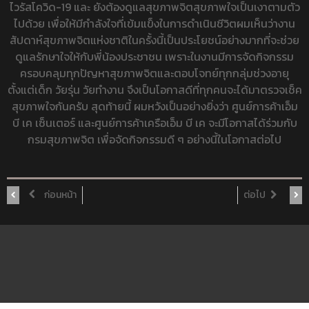
ไวรัสโควิด-19 และ ยังต้องดูแลสุขภาพจิตสุขภาพใจเป็นเงาตามตัว
ไปด้วย เพื่อให้มีกำลังใจที่เข้มแข็งในการดำเนินชีวิตผมเห็นว่างาน
สัปดาห์สุขภาพจิตแห่งชาติในครั้งนี้เป็นประโยชน์อย่างมากที่จะช่วย
ดูแลรักษาใจให้กับพี่น้องประชาชน เพราะในงานมีการจัดกิจกรรม
ครอบคลุมทุกปัญหาสุขภาพจิตและตอบโจทย์ทุกกลุ่มช่วงอายุ
ตั้งแต่เด็ก วัยรุ่น วัยทำงาน จึงเป็นโอกาสดีที่ทุกคนจะได้มาตรวจเช็ค
สุขภาพใจกันครับ สุดท้ายนี้ ผมหวังเป็นอย่างยิ่งว่า ศูนย์การค้าเอ็ม
บี เค เซ็นเตอร์ และศูนย์การค้าเครือเอ็ม บี เค จะมีโอกาสได้ร่วมกับ
กรมสุขภาพจิต เพื่อจัดกิจกรรมดี ๆ อย่างนี้ในโอกาสต่อไป
ก่อนหน้า
ต่อไป