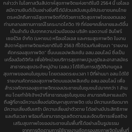
กล่าวว่า ในโอกาสวันสัปดาห์สุขภาพจิตแห่งชาติในปี 2564 นี้ เอไอเอ
สมีความยินดีเป็นอย่างยิ่งที่ได้มีส่วนสนับสนุนให้ประชาชนคนไทย
ตระหนักถึงการมีสุขภาพจิตที่ดีด้วยการวัดสุขภาพใจของตนเอง
ท่ามกลางสถานการณ์โรคระบาดโควิด 19 ที่ค่อยๆคลี่คลายและดีขึ้น
เป็นลำดับ นับจากความร่วมมือของ บริษัท แอดวานซ์ อินโฟร์
เซอร์วิส จำกัด (มหาชน) หรือเอไอเอส และกรมสุขภาพจิต ในงาน
สัปดาห์สุขภาพจิตแห่งชาติในปี 2563 ที่ได้ร่วมกันพัฒนา “รายงาน
คัดกรองสุขภาพจิต” ขึ้นบนแอปพลิเคชัน อสม.ออนไลน์ ซึ่งเป็น
เครื่องมือดิจิทัล เพื่อให้หน่วยบริการสุขภาพปฐมภูมิและอาสาสมัคร
สาธารณสุขประจำหมู่บ้าน (อสม.) ได้ใช้ในการปฏิบัติงานดูแล
สุขภาพของคนในชุมชน โดยตลอดระยะเวลา 1 ปีที่ผ่านมา อสม.ได้ใช้
รายงานคัดกรองสุขภาพจิตบนแอปพลิเคชัน อสม.ออนไลน์ เพื่อ
สำรวจคัดกรองสุขภาพจิตของประชาชนในชุมชนไปมากกว่า 1 ล้าน
คน โดยทำให้เจ้าหน้าที่สาธารณสุขในชุมชน สามารถค้นหาและเข้า
ถึงผู้ที่อาจมีความเสี่ยงต่อปัญหาสุขภาพจิต เช่น มีความเครียดมาก
มีความเสี่ยงซึมเศร้า มีความเสี่ยงฆ่าตัวตาย ได้อย่างมีประสิทธิภาพ
และทันเวลา พร้อมทั้งสามารถดูแลติดตามและจัดบริการเพื่อสร้าง
เสริมสุขภาพใจของประชาชนในพื้นที่ได้อย่างเป็นรูปธรรม
จากการติดตามการใช้รายงานคัดกรองสุขภาพจิตในพื้นที่