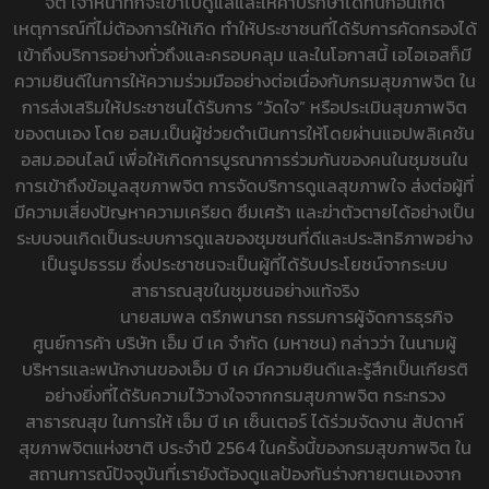
จิต เจ้าหน้าที่ก็จะเข้าไปดูแลและให้คำปรึกษาได้ทันก่อนเกิด
เหตุการณ์ที่ไม่ต้องการให้เกิด ทำให้ประชาชนที่ได้รับการคัดกรองได้
เข้าถึงบริการอย่างทั่วถึงและครอบคลุม และในโอกาสนี้ เอไอเอสก็มี
ความยินดีในการให้ความร่วมมืออย่างต่อเนื่องกับกรมสุขภาพจิต ใน
การส่งเสริมให้ประชาชนได้รับการ “วัดใจ” หรือประเมินสุขภาพจิต
ของตนเอง โดย อสม.เป็นผู้ช่วยดำเนินการให้โดยผ่านแอปพลิเคชัน
อสม.ออนไลน์ เพื่อให้เกิดการบูรณาการร่วมกันของคนในชุมชนใน
การเข้าถึงข้อมูลสุขภาพจิต การจัดบริการดูแลสุขภาพใจ ส่งต่อผู้ที่
มีความเสี่ยงปัญหาความเครียด ซึมเศร้า และฆ่าตัวตายได้อย่างเป็น
ระบบจนเกิดเป็นระบบการดูแลของชุมชนที่ดีและประสิทธิภาพอย่าง
เป็นรูปธรรม ซึ่งประชาชนจะเป็นผู้ที่ได้รับประโยชน์จากระบบ
สาธารณสุขในชุมชนอย่างแท้จริง
นายสมพล ตรีภพนารถ กรรมการผู้จัดการธุรกิจ
ศูนย์การค้า บริษัท เอ็ม บี เค จำกัด (มหาชน) กล่าวว่า ในนามผู้
บริหารและพนักงานของเอ็ม บี เค มีความยินดีและรู้สึกเป็นเกียรติ
อย่างยิ่งที่ได้รับความไว้วางใจจากกรมสุขภาพจิต กระทรวง
สาธารณสุข ในการให้ เอ็ม บี เค เซ็นเตอร์ ได้ร่วมจัดงาน สัปดาห์
สุขภาพจิตแห่งชาติ ประจำปี 2564 ในครั้งนี้ของกรมสุขภาพจิต ใน
สถานการณ์ปัจจุบันที่เรายังต้องดูแลป้องกันร่างกายตนเองจาก