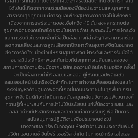
เราสามารถกลับมาเปิดประเทศได้อีกครั้งในสัปดาห์นี้ ซึ่งการทำงาน
ได้เช่นนี้เกิดจากความร่วมมือของพี่น้องประชาชนและบุคลากร
สาธารณสุขทุกคน แต่การดูแลเพียงสุขภาพกายอาจไม่เพียงพอ
เนื่องจากการแพร่ระบาดของเชื้อโควิด-19 นั้น ส่งผลกระทบต่อ
สุขภาพจิตของคนไทยโดยรวมในหลายด้าน เพราะฉะนั้นการเฝ้าระวัง
และการรับมือในระดับพื้นที่จึงเป็นช่องทางที่สำคัญที่จะสามารถช่วย
ลดความเสี่ยงและการสูญเสียจากปัญหาด้านสุขภาพจิตในอนาคต
ซึ่ง “การวัดใจ” นี้จะช่วยให้กรมสุขภาพจิตเฝ้าระวังและการรับมือได้
อย่างมีประสิทธิภาพและทันท่วงทีต่อทุกการเปลี่ยนแปลงของ
สถานการณ์ความร่วมมือจากบริษัทแอดวานซ์ อินโฟร์ เซอร์วิส ครั้งนี้
จะเป็นช่องทางทำให้ อสม. และ อสส ผู้ใช้งานแอปพลิเคชัน
อสม.ออนไลน์ ได้เครื่องมือสำคัญในการทำงานเพื่อสอดส่องและเฝ้า
ระวังปัญหาด้านสุขภาพจิตที่เกิดขึ้นกับประชาชนในทุกพื้นที่ กรม
สุขภาพจิตยินดีที่จะดำเนินการสนับสนุนผลิตนวัตกรรมพัฒนาองค์
ความรู้ที่เหมาะสมกับการนำไปใช้ประโยชน์ แก่พี่น้องชาว อสม. และ
อสส อย่างมีประสิทธิภาพและสะดวกต่อการเรียนรู้เพื่อเป็นการ
สนับสนุนการปฏิบัติงานเพื่อประชาชนต่อไป
นางสายชล ทรัพย์มากอุดม หัวหน้าฝ่ายงานประชาสัมพันธ์
บริษัท แอดวานซ์ อินโฟร์ เซอร์วิส จำกัด (มหาชน) หรือ เอไอเอส