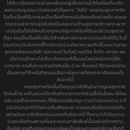
ได้ทัน หรือขอความช่วยเหลือจากผู้เชี่ยวชาญได้ทันก่อนที่จะเกิด
ผลกระทบรุนแรง การรณรงค์เรื่องการ “วัดใจ” ของกรมสุขภาพจิต
จึงเป็นเรื่องที่ดีมากและเป็นเรื่องที่ทุกคนในสังคมต้องช่วยกัน ผมและ
กระทรวงสาธารณสุขยินดีสนับสนุนงานด้านสุขภาพจิต เพราะพวก
เรามุ่งมั่นตั้งใจให้คนไทยทุกคนมีสุขภาพจิตที่ดีและมีความสุขมาก
ที่สุด และเป็นเรื่องที่น่ายินดีสำหรับการตกลงความร่วมมือดีดีในวันนี้
และทราบว่าหลังจากนี้ก็จะมีความร่วมมือมากมายเกิดขึ้นระหว่างกรม
สุขภาพจิตและบริษัท แอดวานซ์ อินโฟร์ เซอร์วิส จำกัด มหาชน ผม
เชื่อว่าคนไทยจะได้เห็นนวัตกรรมที่เป็นประโยชน์หลังจากนี้อีก
มากมาย รวมถึงความร่วมมือกับเอ็ม บี เค เซ็นเตอร์ ที่ช่วยเปิดบ้าน
เป็นสถานที่สำหรับกิจกรรมสัปดาห์สุขภาพจิตแห่งชาติตลอดทั้ง
สัปดาห์นี้
กรมสุขภาพจิตนั้นเป็นกุญแจสำคัญในการดูแลสุขภาพ
จิตคนไทย แต่ในขณะเดียวกันถ้าเราขาดภาคส่วนอื่นในสังคม พี่น้อง
อสม รวมถึงภาคเอกชน ที่ให้ความสนับสนุน การดำเนินงานต่าง ๆ ก็
จะไม่สามารถทำได้อย่างเต็มศักยภาพ เราทุกคนจึงต้องร่วมมือกัน
อย่างเช่นการจัดกิจกรรมตลอดทั้งสัปดาห์นี้ ก็ทราบว่าได้รับความ
ช่วยเหลือด้านสถานที่และการประชาสัมพันธ์เป็นอย่างดีจากทาง
เอ็มบีเค รวมถึงกรมการแพทย์แผนไทยและการแพทย์ทางเลือกที่