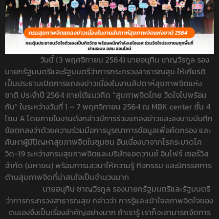
วันนี้ (3 พฤศจิกายน 2564) นายอนุทิน ชาญวีรกูล รอง
นายกรัฐมนตรีและรัฐมนตรีว่าการกระทรวงสาธารณสุข ให้เกียรติ
เป็นประธานเปิดการแถลงข่าวเนื่องในงานสัปดาห์สุขภาพจิตแห่ง
ชาติ ประจำปี 2564 ภายใต้แนวคิด “สุขภาพจิตไทย วัดใจไปพร้อม
กัน” ในระหว่างวันที่ 1 – 7 พฤศจิกายน 2564 ณ MBK center ชั้น 4
โซน A โดยภายในงานดังกล่าวมีการร่วมแถลงข่าวและลงนามบันทึก
ข้อตกลงว่าด้วยความร่วมมือการบูรณาการข้อมูลเพื่อคัดกรอง และ
ค้นหาผู้มีปัญหาสุขภาพจิตในชุมชน อันเนื่องมาจากโรคระบาดโค
วิด-19 ระหว่างกรมสุขภาพจิตและบริษัทแอดวานซ์ อินโฟร์ เซอร์วิส
จำกัด (มหาชน) พร้อมการเสวนาให้ความรู้ กิจกรรม และนิทรรศการ
ด้านสุขภาพจิตที่น่าสนใจเป็นจำนวนมาก
นายอนุทิน ชาญวีรกูล รองนายกรัฐมนตรีและรัฐมนตรี
ว่าการกระทรวงสาธารณสุข กล่าวว่า การรู้และเข้าใจสภาพจิตใจของ
ตนเองจึงเป็นเรื่องสำคัญอย่างมาก ถ้าเรารู้ เราก็จะสามารถจัดการ