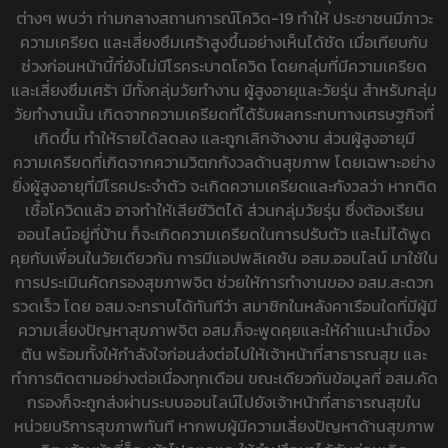
ต่างๆ พบว่า ท่ามกลางสถานการณ์โควิด-19 ทำให้ ประชาชนมีภาวะ
ความเครียด และเสี่ยงซึมเศร้าสูงขึ้นอย่างเห็นได้ชัด เมื่อเทียบกับ
ช่วงก่อนหน้านี้ที่ยังไม่มีโรคระบาดโควิด โดยกลุ่มที่มีความเครียด
และเสี่ยงซึมเศร้า มีทั้งกลุ่มวัยทำงาน ผู้สูงอายุและวัยรุ่น สำหรับกลุ่ม
วัยทำงานนั้น เกิดจากความเครียดที่ได้รับผลกระทบทางเศรษฐกิจที่
เกิดขึ้น ทำให้รายได้ลดลง และถูกเลิกจ้างงาน ส่วนผู้สูงอายุมี
ความเครียดที่เกิดจากความวิตกกังวลด้านสุขภาพ โดยเฉพาะอย่าง
ยิ่งผู้สูงอายุที่มีโรคประจำตัว จะเกิดความเครียดและกังวลว่า หากติด
เชื้อโควิดแล้ว อาจทำให้เสียชีวิตได้ ส่วนกลุ่มวัยรุ่น ซึ่งต้องเรียน
ออนไลน์อยู่ที่บ้าน ก็จะเกิดความเครียดในการปรับตัว และไม่ได้พูด
คุยกับเพื่อนในวัยเดียวกัน การมีแอปพลิเคชัน อสม.ออนไลน์ มาใช้ใน
การประเมินคัดกรองสุขภาพจิต ช่วยให้การทำงานของ อสม.สะดวก
รวดเร็ว โดย อสม.จะทราบได้ทันทีว่า สมาชิกในหลังคาเรือนใดที่มีผู้มี
ความเสี่ยงปัญหาสุขภาพจิต อสม.ก็จะพูดคุยและให้คำแนะนำเบื้อง
ต้น พร้อมทั้งให้กำลังใจก่อนส่งต่อไปให้เจ้าหน้าที่สาธารณสุข และ
ทำการติดตามอย่างต่อเนื่องทุกเดือน ขณะเดียวกันข้อมูลที่ อสม.คัด
กรองก็จะถูกส่งผ่านระบบออนไลน์ไปยังเจ้าหน้าที่สาธารณสุขใน
หน่วยบริการสุขภาพทันที หากพบผู้มีความเสี่ยงปัญหาด้านสุขภาพ