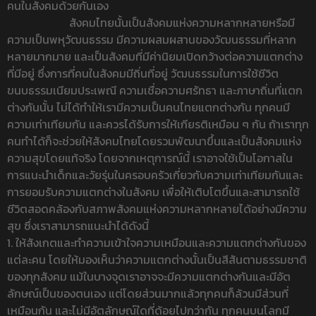
คนในสังคมด้วยกันเอง
สังคมไทยนั้นเป็นสังคมแห่งความหลากหลายหรือมี
ความเป็นพหุวัฒนธรรม มีความผสมผสานของวัฒนธรรมที่หลาก
หลายมากมาย และเป็นสังคมที่มีค่านิยมเปิดกว้างต่อความแตกต่าง
ที่มีอยู่ ซึ่งการที่คนในสังคมมีถิ่นที่อยู่ วัฒนธรรมในการใช้ชีวิต
ขนบธรรมเนียมประเพณี ความเชื่อความศรัทธา และภาษาถิ่นที่แตก
ต่างกันนั้น ไม่ได้ทำให้เรามีความเป็นคนไทยแตกต่างกัน ทุกคนมี
ความเท่าเทียมกัน และควรได้รับการให้เกียรติเหมือน ๆ กัน ถ้าเราทุก
คนทำได้ก็จะช่วยให้สังคมไทยโดยรวมพัฒนาขึ้นและเป็นสังคมแห่ง
ความสุขโดยแท้จริง โดยจากเหตุการณ์นี้ เราอาจใช้เป็นโอกาสใน
การแนะนำเด็กและวัยรุ่นในครอบครัวเกี่ยวกับความเท่าเทียมกันและ
การยอมรับความแตกต่างในสังคม เพื่อให้เติบโตขึ้นและสามารถใช้
ชีวิตสอดคล้องกับสภาพสังคมแห่งความหลากหลายได้อย่างมีความ
สุข ซึ่งเราสามารถแนะนำได้ดังนี้
1. ให้สังเกตและทำความเข้าใจความเหมือนและความแตกต่างกันของ
แต่ละคน โดยให้มองเห็นว่าความแตกต่างนั้นเป็นสีสันตามธรรมชาติ
ของทุกสังคม แม้ในบางจุดเราอาจจะมีความแตกต่างกันและมีอัต
ลักษณ์เป็นของตนเอง แต่โดยส่วนมากแล้วทุกคนก็ล้วนมีส่วนที่
เหมือนกัน และไม่มีอัตลักษณ์ใดที่ด้อยไปกว่ากัน ทุกคนบนโลกมี