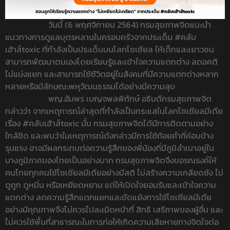
วันนี้ (6 พฤศจิกายน 2564) กรมสุขภาพจิตแนะนำ
แนวทางการดูแลบุตรหลานในครอบครัวจากประเด็น #คลับ
เฮ้าส์toxic ที่กำลังเป็นประเด็นบนโลกโซเชียล ให้เด็กและเยาวชน
สามารถพัฒนาตนเองโดยเรียนรู้และเข้าใจความแตกต่าง ลดอคติ
ไม่แบ่งแยก และสามารถใช้ชีวิตอยู่ในสังคมที่มีความแตกต่างหลาก
หลายหรือมีลักษณะพหุวัฒนธรรมได้อย่างมีความสุข
พญ.อัมพร เบญจพลพิทักษ์ อธิบดีกรมสุขภาพจิต
กล่าวว่า จากเหตุการณ์ล่าสุดที่กำลังเป็นกระแสในโลกโซเชียลมีเดีย
เรื่อง
#คลับเฮ้าส์toxic
นั้น กรมสุขภาพจิตได้มีการติดตามอย่าง
ใกล้ชิด และพบว่าในเหตุการณ์ดังกล่าวมีการใช้ถ้อยคำที่ค่อนข้าง
รุนแรง อาจมีผลกระทบต่อความรู้สึกของพี่น้องที่มีภูมิลำเนาอยู่ใน
บางภูมิภาคของไทยเป็นอย่างมาก กรมสุขภาพจิตจึงขอรณรงค์ให้
คนไทยทุกคนใช้โซเชียลมีเดียอย่างมีสติ ไม่สร้างความเกลียดชัง ไม่
ดูถูก ดูหมิ่น หรือเหยียดหยาม แต่ให้เปิดใจยอมรับและเข้าใจความ
แตกต่าง ลดความรู้สึกแตกแยกและขัดแย้งการใช้โซเชียลมีเดีย
อย่างมีคุณภาพจึงไม่ควรไปละเมิดหน้าที่ สิทธิ เสรีภาพของผู้อื่น และ
ไม่ควรใช้พื้นที่สาธารณะในการก่อให้เกิดความเสียหายทางจิตใจต่อ