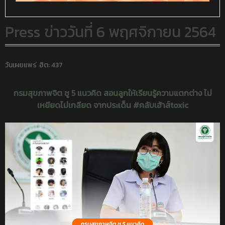
Press ข่าววันที่ 6 พฤศจิกายน 2564
วันเผยแพร่
ฮิต: 437
กรมสุขภาพจิต ชู 5 แนวคิด สอนลูกให้เรียนรู้ความแตกต่าง ไม่
เหยียดไม่เกลียด จากประเด็น #คลับเฮ้าส์toxic