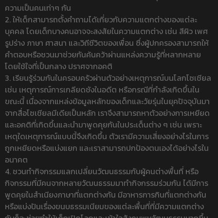
ความเป็นคนเท่าๆ กัน
2. ให้เด็กสามารถตั้งคำถามได้เกี่ยวกับความแตกต่างของแต่ละ
บุคคล โดยเด็กบางคนอาจจะสงสัยในความแตกต่าง เช่น สีผิว เพศ
รูปร่าง ภาษา ศาสนา และวิถีชีวิตของเพื่อน ซึ่งผู้ปกครองสามารถให้
คำตอบหรือชวนมาช่วยกันค้นคว้าผ่านแหล่งความรู้ที่หลากหลาย
โดยใช้ใจที่เป็นกลาง ปราศจากอคติ
3. เรียนรู้ร่วมกันในครอบครัวผ่านตัวอย่างเหตุการณ์บนโลกโซเชียล
เช่น เหตุการณ์การเกลียดชังในอดีต หรือกรณีที่กำลังเกิดขึ้นใน
ขณะนี้ เนื่องจากแหล่งข้อมูลหลักของเด็กและวัยรุ่นในยุคปัจจุบันมา
จากสื่อโซเชียลมีเดียเป็นหลัก เราจึงสามารถหาตัวอย่างการเหยียด
และอคติที่เกิดขึ้นและนำมาพูดคุยกันในประเด็นต่าง ๆ เช่น เพราะ
เหตุใดเหตุการณ์แบบนี้จึงเกิดขึ้น ตัวเรามีความเสี่ยงอย่างไรในการ
ถูกเหยียดหรือแบ่งแยก และเราสามารถปกป้องตนเองได้อย่างไรใน
อนาคต
4. ชวนทำกิจกรรมแลกเปลี่ยนวัฒนธรรมกับผู้คนต่างพื้นที่ หรือ
กิจกรรมที่มีคนจากหลายวัฒนธรรมมาทำกิจกรรมร่วมกัน ได้มีการ
พูดคุยในสำเนียงภาษาที่แตกต่างกัน มีอาหารการกินที่แตกต่างกัน
หรือแบ่งปันเรื่องขนบธรรมเนียมของแต่ละพื้นที่ที่มีความแตกต่าง
กันก็จะช่วยทำให้เด็กเปิดโลกและเข้าใจสังคมพหุวัฒนธรรมมากขึ้น