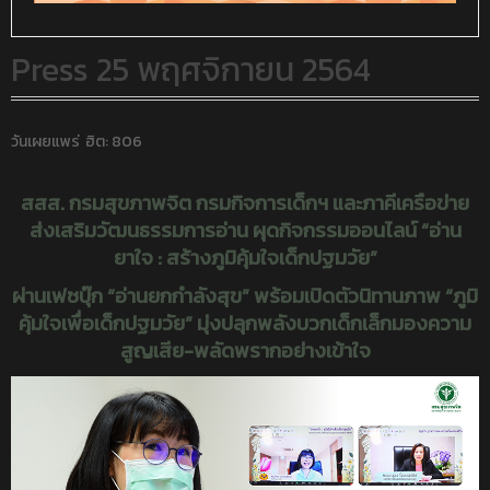
Press 25 พฤศจิกายน 2564
วันเผยแพร่
ฮิต: 806
สสส. กรมสุขภาพจิต กรมกิจการเด็กฯ และภาคีเครือข่าย
ส่งเสริมวัฒนธรรมการอ่าน ผุดกิจกรรมออนไลน์ “อ่าน
ยาใจ : สร้างภูมิคุ้มใจเด็กปฐมวัย”
ผ่านเฟซบุ๊ก “อ่านยกกำลังสุข” พร้อมเปิดตัวนิทานภาพ “ภูมิ
คุ้มใจเพื่อเด็กปฐมวัย” มุ่งปลุกพลังบวกเด็กเล็กมองความ
สูญเสีย-พลัดพรากอย่างเข้าใจ