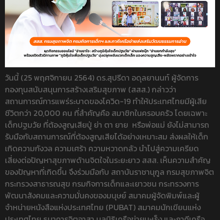
วันนี้ (25 พฤศจิกายน 2564) ดร.สุปรีดา อดุลยานนท์ ผู้จัดการ
กองทุนสนับสนุนการสร้างเสริมสุขภาพ (สสส.) กล่าวว่า
สถานการณ์การแพร่ระบาดของโควิด-19 ทำให้ประเทศไทยมีผู้เสีย
ชีวิตกว่า 20,000 คน ที่สำคัญคือ สมาชิกในครอบครัว โดยเฉพาะ
เด็กปฐมวัย ที่ต้องสูญเสียปู่ ย่า ตา ยาย หรือพ่อแม่ ยังไม่สามารถ
รับมือกับสถานการณ์ที่ต้องสูญเสียได้อย่างเหมาะสม ส่งผลให้เด็ก
เกิดความกังวล ความเศร้า ความหวาดกลัว นำไปสู่ความเครียด
เสี่ยงต่อปัญหาสุขภาพด้านจิตใจในระยะยาว สสส. เห็นความสำคัญ
ของปัญหาที่เกิดขึ้น จึงร่วมมือกับ สถาบันราชานุกูล กรมสุขภาพจิต
กระทรวงสาธารณสุข กรมกิจการเด็กและเยาวชน กระทรวงการ
พัฒนาสังคมและความมั่นคงของมนุษย์ สมาคมผู้จัดพิมพ์และผู้
จำหน่ายหนังสือแห่งประเทศไทย (PUBAT) สมาคมนักเขียนแห่ง
ประเทศไทย ธนาคารจิตอาสา มูลนิธิเครือข่ายมะเร็ง และภาคีเครือ