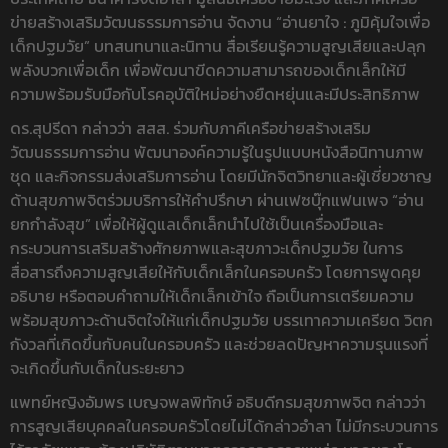
ข่ายสร้างเสริมวัฒนธรรมการอ่าน จัดงาน “อ่านยาใจ : ภูมิคุ้มใจเพื่อ
เด็กปฐมวัย” บทสนทนาและนิทาน สื่อเรียนรู้ความสูญเสียและปลุก
พลังบวกเพื่อเด็ก เพื่อพัฒนาขีดความสามารถของเด็กเล็กให้มี
ความพร้อมรับมือกับโรคอุบัติใหม่อย่างยืดหยุ่นและมีประสิทธิภาพ
ดร.สุปรีดา กล่าวว่า สสส. ร่วมกับภาคีเครือข่ายสร้างเสริม
วัฒนธรรมการอ่าน พัฒนาองค์ความรู้ในรูปแบบหนังสือนิทานภาพ
ชุด และกิจกรรมส่งเสริมการอ่าน โดยมีนักจิตวิทยาและผู้เชี่ยวชาญ
ด้านสุขภาพจิตร่วมบริการให้คำปรึกษา ผ่านเฟซบุ๊กแฟนเพจ “อ่าน
ยกกำลังสุข” เพื่อให้ผู้ดูแลเด็กเล็กนำไปใช้เป็นเครื่องมือและ
กระบวนการเสริมสร้างศักยภาพและสุขภาวะเด็กปฐมวัย ในการ
สื่อสารถึงความสูญเสียให้กับเด็กเล็กในครอบครัว โดยการพูดคุย
อธิบาย หรือตอบคำถามให้เด็กเล็กเข้าใจ ถือเป็นการเตรียมความ
พร้อมสุขภาวะด้านจิตใจให้แก่เด็กปฐมวัย บรรเทาความเครียด วิตก
กังวลที่เกิดขึ้นกับคนในครอบครัว และช่วยลดปัญหาความรุนแรงที่
จะเกิดขึ้นกับเด็กในระยะยาว
แพทย์หญิงอัมพร เบญจพลพิทักษ์ อธิบดีกรมสุขภาพจิต กล่าวว่า
การสูญเสียบุคคลในครอบครัวโดยไม่ได้กล่าวอำลา ไม่มีกระบวนการ