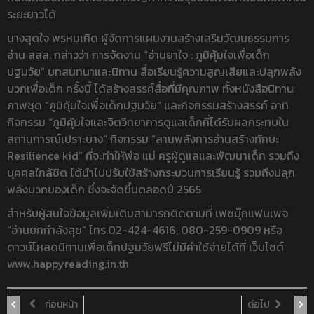
ระยะยาวได้
นางสุดใจ พรหมเกิด ผู้จัดการแผนงานสร้างเสริมวัฒนธรรมการ
อ่าน สสส. กล่าวว่า การจัดงาน “อ่านยาใจ : ภูมิคุ้มใจเพื่อเด็ก
ปฐมวัย” บทสนทนาและนิทาน สื่อเรียนรู้ความสูญเสียและปลุกพลัง
บวกเพื่อเด็ก ครั้งนี้ ได้สร้างสรรค์สื่อที่มีคุณภาพ ทั้งหนังสือนิทาน
ภาพชุด “ภูมิคุ้มใจเพื่อเด็กปฐมวัย” และกิจกรรมสร้างสรรค์ อาทิ
กิจกรรม “ภูมิคุ้มใจและจิตวิทยาการดูแลเด็กที่ได้รับผลกระทบใน
สถานการณ์เปราะบาง” กิจกรรม “สานพลังการอ่านสร้างทักษะ
Resilience kid” ที่จะทำให้พ่อ แม่ ครูผู้ดูแลและพัฒนาเด็ก รวมถึง
บุคคลใกล้ชิด ได้นำไปปรับใช้สร้างกระบวนการเรียนรู้ รวมถึงปลุก
พลังบวกของเด็ก ซึ่งจะจัดขึ้นตลอดปี 2565
สำหรับผู้สนใจข้อมูลเพิ่มเติมสามารถติดตามที่ เฟซบุ๊กแฟนเพจ
“อ่านยกกำลังสุข” โทร.02-424-4616, 080-259-0909 หรือ
ดาวน์โหลดนิทานเพื่อเด็กปฐมวัยฟรีไม่มีค่าใช้จ่ายได้ที่ เว็บไซต์
www.happyreading.in.th
ก่อนหน้า
ต่อไป