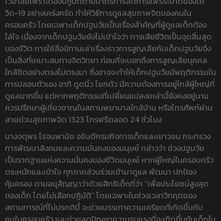
ไว้อาลัยเพราะต้องปฏิบัติตามมาตรการลดการแพร่ระบาดของโค
วิด-19 อย่างเคร่งครัด ทำให้วิธีการดูแลสุขภาพจิตของคนใน
ครอบครัว โดยเฉพาะเด็กปฐมวัยเป็นเรื่องสำคัญที่ผู้ดูแลเด็กต้อง
ใส่ใจ เนื่องจากเด็กปฐมวัยยังไม่เข้าใจว่า การเสียชีวิตเป็นจุดสิ้นสุด
ของชีวิต การใช้สื่อนิทานเล่าเรื่องราวการสูญเสียกับเด็กปฐมวัยจึง
เป็นสิ่งที่เหมาะสมทางจิตวิทยา ก่อนที่จะบอกถึงการสูญเสียบุคคล
ใกล้ชิดอย่างตรงไปตรงมา ซึ่งอาจจะทำให้เด็กปฐมวัยมีพฤติกรรมใน
การปลอบตัวเอง อาทิ ดูดนิ้ว โยกตัว มีความต้องการอยู่ใกล้ผู้ใหญ่ที่
ดูแลมากขึ้น แต่หากพฤติกรรมที่เปลี่ยนแปลงเหล่านี้ยังคงอยู่นาน
ควรปรึกษาผู้เชี่ยวชาญในสถานพยาบาลใกล้บ้าน หรือโทรศัพท์ผ่าน
สายด่วนสุขภาพจิต 1323 โทรฟรีตลอด 24 ชั่วโมง
นางจตุพร โรจนพานิช อธิบดีกรมกิจการเด็กและเยาวชน กระทรวง
การพัฒนาสังคมและความมั่นคงของมนุษย์ กล่าวว่า ช่วงปฐมวัย
เป็นรากฐานแห่งความมั่นคงของชีวิตมนุษย์ หากผู้ใหญ่ในครอบครัว
ตระหนักและเข้าใจ ทุกภาคส่วนร่วมเข้ามาดูแล พัฒนา ปกป้อง
คุ้มครอง ตามอนุสัญญาว่าด้วยสิทธิเด็กที่ว่า “เพื่อประโยชน์สูงสุด
ของเด็ก โดยไม่เลือกปฏิบัติ” โดยเฉพาะในช่วงเวลาวิกฤตของ
สถานการณ์ที่ไม่ปรกตินี้ จะช่วยบรรเทาความเครียดที่เกิดขึ้นกับ
คนในครอบครัว และช่วยลดปัญหาความรุนแรงที่จะเกิดขึ้นกับเด็กใน