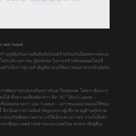
e and Sound
สร้างภูมิคุ้มกันสานสัมพันธ์ครอบครัวพร้อมรับมือผลกระทบบน
าใจกับเด็ก เยาวชน ผู้ปกครอง ในการสร้างสังคมออนไลน์สี
อบครัวเป็นรากฐานสำคัญที่จะช่วยให้เยาวชนสามารถรับมือกับ
อการพัฒนาและส่งเสริมเยาวชนมาโดยตลอด โดยเราต้องการ
้ ซึ่งความเสี่ยงดังกล่าว คือ “3C” ได้แก่ Content –
ชน์ หรือหลอกลวงเรา และ Conduct – เยาวชนเองอาจเผลอใช้ช่อง
นี้ จึงเป็นความร่วมมือสำคัญระหว่างผู้เชี่ยวชาญด้านสุขภาพ
ฒนาส่งเสริมขีดความสามารถให้เด็กและเยาวชน รวมไปถึงส่ง
ขาคืออนาคตข้างหน้าของประเทศไทย พวกเขาคือผู้ที่จะ