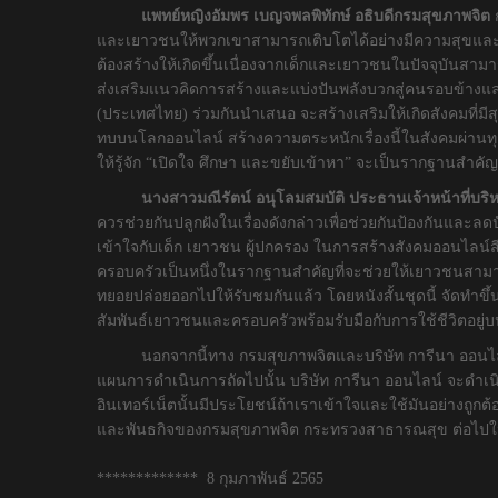
แพทย์หญิงอัมพร เบญจพลพิทักษ์ อธิบดีกรมสุขภาพจิต
ก
และเยาวชนให้พวกเขาสามารถเติบโตได้อย่างมีความสุขและสามา
ต้องสร้างให้เกิดขึ้นเนื่องจากเด็กและเยาวชนในปัจจุบันสาม
ส่งเสริมแนวคิดการสร้างและแบ่งปันพลังบวกสู่คนรอบข้างและค
(ประเทศไทย) ร่วมกันนำเสนอ จะสร้างเสริมให้เกิดสังคมที่ม
ทบบนโลกออนไลน์ สร้างความตระหนักเรื่องนี้ในสังคมผ่านท
ให้รู้จัก “เปิดใจ ศึกษา และขยับเข้าหา” จะเป็นรากฐานสำ
นางสาวมณีรัตน์ อนุโลมสมบัติ ประธานเจ้าหน้าที่บริ
ควรช่วยกันปลูกฝังในเรื่องดังกล่าวเพื่อช่วยกันป้องกันและล
เข้าใจกับเด็ก เยาวชน ผู้ปกครอง ในการสร้างสังคมออนไลน์ส
ครอบครัวเป็นหนึ่งในรากฐานสำคัญที่จะช่วยให้เยาวชนสามารถรั
ทยอยปล่อยออกไปให้รับชมกันแล้ว โดยหนังสั้นชุดนี้ จัดทำขึ
สัมพันธ์เยาวชนและครอบครัวพร้อมรับมือกับการใช้ชีวิตอยู่บ
นอกจากนี้ทาง กรมสุขภาพจิตและบริษัท การีนา ออนไลน์ ได้ร
แผนการดำเนินการถัดไปนั้น บริษัท การีนา ออนไลน์ จะดำเนิ
อินเทอร์เน็ตนั้นมีประโยชน์ถ้าเราเข้าใจและใช้มันอย่างถูก
และพันธกิจของกรมสุขภาพจิต กระทรวงสาธารณสุข ต่อไ
************* 8 กุมภาพันธ์ 