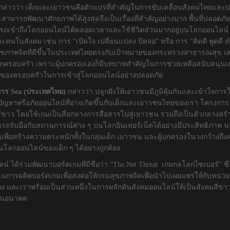
ล่าวว่า เด็กและเยาวชนคือตัวแปรที่สำคัญในการขับเคลื่อนสังคมไทยและ
รถพัฒนาศักยภาพได้สูงสุดจึงเป็นเรื่องที่สำคัญอย่างมาก พื้นที่ปลอดภัย
ารถเข้าถึงโลกออนไลน์ได้ตลอดเวลาและใช้ชีวิตส่วนมากอยู่บนโลกออนไลน์ ดั
นในสังคม เช่น การ “เปิดใจ เปลี่ยนแปลง ปิดจอ” หรือ การ “คิดดี พูดดี ท
ีสุขภาพจิตที่ดีขึ้นในประเทศไทยตรงกับเป้าหมายของกระทรวงสาธารณสุข เสร
ุกครอบครัว เพราะผู้ปกครองเองก็มีบทบาทสำคัญในการช่วยเหลือสนับสนุนเย
คัญของครอบครัวในการเข้าสู่โลกออนไลน์อย่างปลอดภัย
หาร
Sea (ประเทศไทย)
กล่าวว่า ปลูกฝังให้เยาวชนมีภูมิคุ้มกันและเข้าใจกา
ดปัญหาหรือภัยออนไลน์ที่อาจเกิดขึ้นกับเด็กและเยาวชนไทยของเรา โครงการ G
ีขาว โดยใช้เกมเป็นสื่อกลางการสื่อสารไปสู่เยาวชน รวมถึงเป็นตัวกลางสร้
บมือกับสถานการณ์ต่าง ๆ บนโลกอินเทอร์เน็ตได้อย่างมีประสิทธิภาพ นอกจากนี
้นเพื่อสร้างความตระหนักทั้งในกลุ่มเด็ก เยาวชน และผู้ปกครองในวงกว้างถ
นโลกออนไลน์ของเด็ก ๆ ได้อย่างถูกต้อง
่วมพัฒนาบอร์ดเกมที่มีชื่อว่า “The.Net Threat เกมกลโลกไซเบอร์” ซึ่งมี
นการผลิตบอร์ดเกมเพื่อส่งต่อให้กรมสุขภาพจิตเพื่อนำไปเผยแพร่ให้กับหน่ว
ต้อง และเราพร้อมเป็นส่วนหนึ่งในการผลักดันสังคมออนไลน์ให้เป็นสังคมสีขา
ปในอนาคต
2565