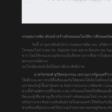
กรมสุขภาพจิต เดินหน้าสร้างสังคมออนไลน์สีขาวที่ปลอดภัย
วันนี้ (8 กุมภาพันธ์2565) กรมสุขภาพจิต และ บริษั
โลกออนไลน์ Game On: Digitally Safe and ณ ห้องประชุม Sa
ขาว โดยใช้เกมและบอร์ดเกมเป็นสื่อกลางการสื่อสารไปสู่เย
สถานการณ์ต่างๆ
บนโลกอินเทอร์เน็ตได้อย่างมีประสิทธิภาพ
นายวัชรพงศ์ คูวิจิตรสุวรรณ
เลขานุการรัฐมนตรีว
ให้เด็กและเยาวชนมีพื้นที่ปลอดภัยให้ทุกคนได้เติบโตทั้งบนโ
เยาวชนรับรู้เนื้อหาอันตราย ข้อความรุนแรง เกลียดชัง Cont
ทางนี้ทำพฤติกรรมที่ไม่เหมาะสม หรือเผลอโพสท์ไม่ดีต่อคนอื่น
จิตและผู้เชี่ยวชาญเกี่ยวกับการสร้างสังคมออนไลน์ กระทร
เสริมการกระชับความสัมพันธ์ภายในครอบครัวให้พร้อมรับ
ช่วยขับเคลื่อนประเทศให้บรรลุเป้าหมายทางเศรษฐกิจและ