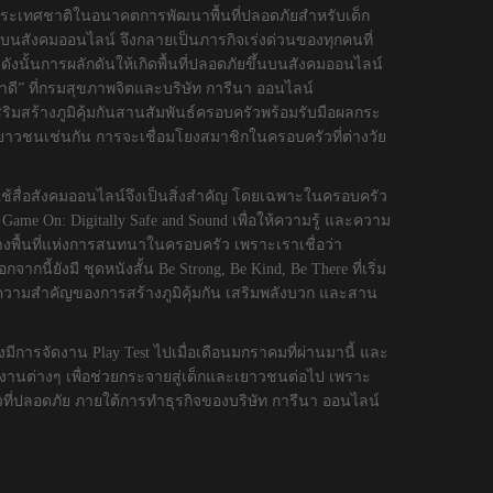
ประเทศชาติในอนาคตการพัฒนาพื้นที่ปลอดภัยสำหรับเด็ก
บนสังคมออนไลน์ จึงกลายเป็นภารกิจเร่งด่วนของทุกคนที่
งนั้นการผลักดันให้เกิดพื้นที่ปลอดภัยขึ้นบนสังคมออนไลน์
ำดี” ที่กรมสุขภาพจิตและบริษัท การีนา ออนไลน์
ิมสร้างภูมิคุ้มกันสานสัมพันธ์ครอบครัวพร้อมรับมือผลกระ
าวชนเช่นกัน การจะเชื่อมโยงสมาชิกในครอบครัวที่ต่างวัย
รใช้สื่อสังคมออนไลน์จึงเป็นสิ่งสำคัญ โดยเฉพาะในครอบครัว
ame On: Digitally Safe and Sound เพื่อให้ความรู้ และความ
างพื้นที่แห่งการสนทนาในครอบครัว เพราะเราเชื่อว่า
้ยังมี ชุดหนังสั้น Be Strong, Be Kind, Be There ที่เริ่ม
ึงความสำคัญของการสร้างภูมิคุ้มกัน เสริมพลังบวก และสาน
การจัดงาน Play Test ไปเมื่อเดือนมกราคมที่ผ่านมานี้ และ
ยงานต่างๆ เพื่อช่วยกระจายสู่เด็กและเยาวชนต่อไป เพราะ
วที่ปลอดภัย ภายใต้การทำธุรกิจของบริษัท การีนา ออนไลน์