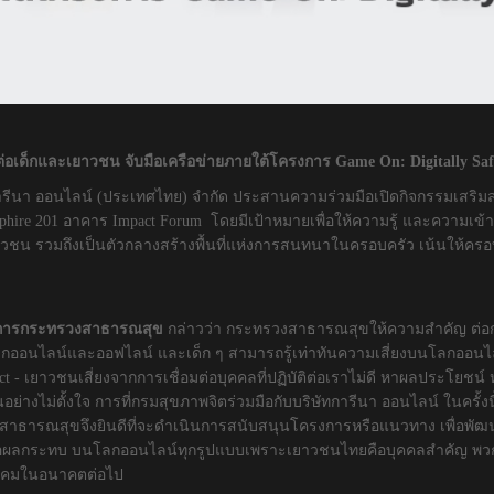
ต่อเด็กและเยาวชน จับมือเครือข่ายภายใต้โครงการ
Game On: Digitally
Saf
ท การีนา ออนไลน์ (ประเทศไทย) จำกัด ประสานความร่วมมือเปิดกิจกรรมเสริม
pphire 201 อาคาร Impact Forum โดยมีเป้าหมายเพื่อให้ความรู้ และความเข้
าวชน รวมถึงเป็นตัวกลางสร้างพื้นที่แห่งการสนทนาในครอบครัว เน้นให้คร
่าการกระทรวงสาธารณสุข
กล่าวว่า กระทรวงสาธารณสุขให้ความสำคัญ ต่
ลกออนไลน์และออฟไลน์ และเด็ก ๆ สามารถรู้เท่าทันความเสี่ยงบนโลกออนไลน์ได
act - เยาวชนเสี่ยงจากการเชื่อมต่อบุคคลที่ปฏิบัติต่อเราไม่ดี หาผลประโย
อย่างไม่ตั้งใจ การที่กรมสุขภาพจิตร่วมมือกับบริษัทการีนา ออนไลน์ ในครั้ง
วงสาธารณสุขจึงยินดีที่จะดำเนินการสนับสนุนโครงการหรือแนวทาง เพื่อพั
มือผลกระทบ บนโลกออนไลน์ทุกรูปแบบเพราะเยาวชนไทยคือบุคคลสำคัญ พวกเ
สังคมในอนาคตต่อไป