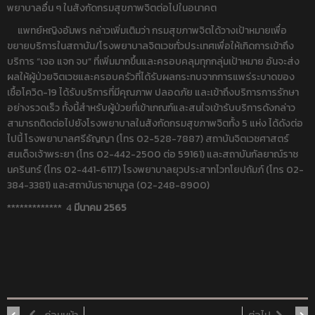
พยาบาลอื่น ๆ ในสังกัดกรมสุขภาพจิตต่อไปในอนาคต
แพทย์หญิงอัมพร กล่าวเพิ่มเติมว่า กรมสุขภาพจิตได้วางเป้าหมายเพื่อ
ขยายบริการในสถาบัน/โรงพยาบาลจิตเวชทั่วประเทศเพื่อให้เกิดการเข้าถึง
บริการ “เจอ แจก จบ” ที่เพิ่มมากขึ้นและครอบคลุมทุกกลุ่มเป้าหมาย อันจะส่ง
ผลให้ผู้ป่วยจิตเวชและครอบครัวที่ได้รับผลกระทบจากการแพร่ระบาดของ
เชื้อโควิด-19 ได้รับบริการที่มีคุณภาพ ปลอดภัย และเข้าถึงบริการการรักษา
อย่างรวดเร็ว ทั้งนี้สำหรับผู้ป่วยที่เข้าเกณฑ์และสนใจเข้ารับบริการดังกล่าว
สามารถติดต่อไปยังโรงพยาบาลในสังกัดกรมสุขภาพจิตทั้ง 5 แห่ง ได้ดังต่อ
ไปนี้ โรงพยาบาลศรีธัญญา (โทร 02-528-7887) สถาบันจิตเวชศาสตร์
สมเด็จเจ้าพระยา (โทร 02-442-2500 ต่อ 59161) และสถาบันกัลยาณ์ราช
นครินทร์ (โทร 02-441-6117) โรงพยาบาลยุวประสาทไวทโยปถัมภ์ (โทร 02-
384-3381) และสถาบันราชานุกูล (02-248-8900)
************* 4
มีนาคม 2565