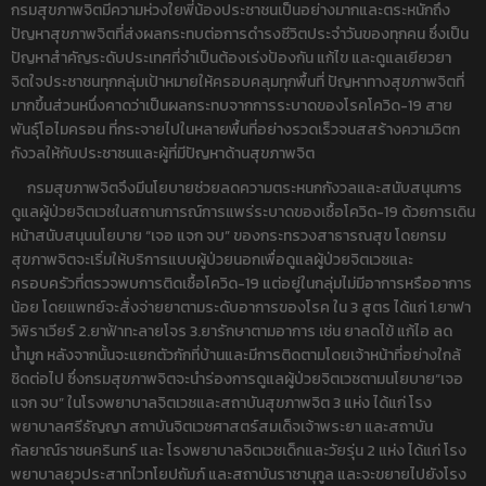
กรมสุขภาพจิตมีความห่วงใยพี่น้องประชาชนเป็นอย่างมากและตระหนักถึง
ปัญหาสุขภาพจิตที่ส่งผลกระทบต่อการดำรงชีวิตประจำวันของทุกคน ซึ่งเป็น
ปัญหาสำคัญระดับประเทศที่จำเป็นต้องเร่งป้องกัน แก้ไข และดูแลเยียวยา
จิตใจประชาชนทุกกลุ่มเป้าหมายให้ครอบคลุมทุกพื้นที่ ปัญหาทางสุขภาพจิตที่
มากขึ้นส่วนหนึ่งคาดว่าเป็นผลกระทบจากการระบาดของโรคโควิด-19 สาย
พันธุ์โอไมครอน ที่กระจายไปในหลายพื้นที่อย่างรวดเร็วจนสสร้างความวิตก
กังวลให้กับประชาชนและผู้ที่มีปัญหาด้านสุขภาพจิต
กรมสุขภาพจิตจึงมีนโยบายช่วยลดความตระหนกกังวลและสนับสนุนการ
ดูแลผู้ป่วยจิตเวชในสถานการณ์การแพร่ระบาดของเชื้อโควิด-19 ด้วยการเดิน
หน้าสนับสนุนนโยบาย “เจอ แจก จบ” ของกระทรวงสาธารณสุข โดยกรม
สุขภาพจิตจะเริ่มให้บริการแบบผู้ป่วยนอกเพื่อดูแลผู้ป่วยจิตเวชและ
ครอบครัวที่ตรวจพบการติดเชื้อโควิด-19 แต่อยู่ในกลุ่มไม่มีอาการหรืออาการ
น้อย โดยแพทย์จะสั่งจ่ายยาตามระดับอาการของโรค ใน 3 สูตร ได้แก่ 1.ยาฟา
วิพิราเวียร์ 2.ยาฟ้าทะลายโจร 3.ยารักษาตามอาการ เช่น ยาลดไข้ แก้ไอ ลด
น้ำมูก หลังจากนั้นจะแยกตัวกักที่บ้านและมีการติดตามโดยเจ้าหน้าที่อย่างใกล้
ชิดต่อไป ซึ่งกรมสุขภาพจิตจะนำร่องการดูแลผู้ป่วยจิตเวชตามนโยบาย“เจอ
แจก จบ” ในโรงพยาบาลจิตเวชและสถาบันสุขภาพจิต 3 แห่ง ได้แก่ โรง
พยาบาลศรีธัญญา สถาบันจิตเวชศาสตร์สมเด็จเจ้าพระยา และสถาบัน
กัลยาณ์ราชนครินทร์ และ โรงพยาบาลจิตเวชเด็กและวัยรุ่น 2 แห่ง ได้แก่ โรง
พยาบาลยุวประสาทไวทโยปถัมภ์ และสถาบันราชานุกูล และจะขยายไปยังโรง