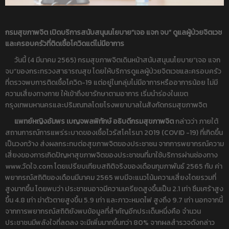
กรมสุขภาพจิต เปิดบริการสนับสนุนนโยบาย
“เจอ แจก จบ” ดูแลผู้ป่วยจิตเวช
และครอบครัวที่ติดเชื้อโควิดแต่ไม่มีอาการ
วันนี้ (4 มีนาคม 2565) กรมสุขภาพจิตเดินหน้าสนับสนุนนโยบาย“เจอ แจก
จบ”ของกระทรวงสาธารณสุข โดยให้บริการดูแลผู้ป่วยจิตเวชและครอบครัว
ที่ตรวจพบการติดเชื้อโควิด-19 แต่อยู่ในกลุ่มไม่มีอาการหรืออาการน้อย ไม่มี
ความเสี่ยงทางกาย ให้เข้าถึงยารักษาตามอาการ เริ่มนำร่องในเขต
กรุงเทพมหานครและปริมณฑลโดยโรงพยาบาลในสังกัดกรมสุขภาพจิต
แพทย์หญิงอัมพร เบญจพลพิทักษ์ อธิบดีกรมสุขภาพจิต
กล่าวว่า ภายใต้
สถานการณ์การแพร่ระบาดของเชื้อไวรัสโคโรนา 2019 (COVID -19) ที่เกิดขึ้น
เป็นวงกว้าง ส่งผลกระทบต่อสุขภาพจิตของประชาชน จากการพยากรณ์ความ
เสี่ยงของการเกิดปัญหาสุขภาพจิตของประชาชนที่มาใช้บริการผ่านช่องทาง
www.วัดใจ.com โดยเปรียบเทียบสถิติจริงของเดือนกุมภาพันธ์ 2565 กับ ค่า
พยากรณ์สถิติของเดือนมีนาคม 2565 พบมีจะแนวโน้มความเสี่ยงโดยรวมที่
สูงมากขึ้น โดยพบว่า ประชาชนอาจมีความเครียดสูงขึ้นเป็น 2.1 เท่า ซึมเศร้าสูง
ขึ้น 4.8 เท่า ฆ่าตัวตายสูงขึ้น 5.9 เท่า และภาวะหมดไฟ สูงถึง 9.7 เท่า นอกจากนี้
จากการพยากรณ์สถิติยังพบข้อมูลที่สำคัญอีกประเด็นหนึ่งคือ จำนวน
ประชาชนมีพลังใจที่ลดลง จะมีเพิ่มมากขึ้นกว่า 80% จากผลสำรวจดังกล่าว