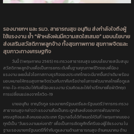
รองนายกฯ และ รมว. สาธารณสุข อนุทิน ส่งกำลังใจถึงผู้
ใช้แรงงาน ย้ำ “ฟ้าหลังฝนมีความสดใสเสมอ” มอบนโยบาย
ส่งเสริมสวัสดิภาพลูกจ้าง ทั้งสุขภาพกาย สุขภาพจิตและ
สุขภาวะทางเศรษฐกิจ
วันนี้ (1 พฤษภาคม 2565) กระทรวงสาธารณสุข มอบนโยบายสนับสนุน
สวัสดิภาพลูกจ้างเพื่อเป็นการยกระดับพื้นฐานคุณภาพชีวิตของพี่น้อง
แรงงาน เผยมั่นใจโอกาสทางธุรกิจของประเทศไทยจะมีมากขึ้นกว่าเดิม พร้อม
มอบหมายให้กรมสุขภาพจิตร่วมกับภาคีเครือข่ายในการพัฒนากลไกเพื่อดูแล
กาย-ใจ-การเงิน ให้กับพี่น้องแรงงาน ร่วมคิดและให้คำปรึกษาเพื่อฝ่าวิกฤต
การเปลี่ยนแปลงจากโควิด-19
นายอนุทิน ชาญวีรกูล รองนายกรัฐมนตรีและรัฐมนตรีว่าการกระทรวง
สาธารณสุข กล่าวว่า แรงงานถือเป็นกระดูกสันหลังของการพัฒนาทาง
เศรษฐกิจและสังคมของประเทศ รัฐบาลจึงได้กำหนดให้วันที่ 1 พฤษภาคมของ
ทุกปีเป็น “วันแรงงานแห่งชาติ” เพื่อเป็นการเชิดชูศักดิ์ศรีของผู้ใช้แรงงาน ใน
ฐานะรองนายกรัฐมนตรีที่กำกับดูแลงานด้านสาธารณสุข ด้านคมนาคม ด้าน