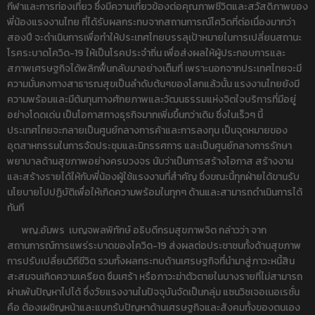
กีฬาและการท่องเที่ยว ซึ่งมีความเกี่ยวข้องต่อคุณภาพชีวิตและสวัสดิภาพของ
พี่น้องแรงงานไทย ที่ได้รับผลกระทบจากสถานการณ์โควิดที่ต่อเนื่องมากว่า
สองปี จะดำเนินการเพื่อทำให้ประเทศไทยบรรลุเป้าหมายในการเปลี่ยนสถานะ
โรคระบาดโควิด-19 ให้เป็นโรคประจำถิ่น เพื่อส่งผลให้ผู้ประกอบการและ
สภาพเศรษฐกิจได้พลิกฟื้นกลับมาอย่างเต็มที่ เพราะนอกจากประเทศไทยจะมี
ความมั่นคงทางสาธารณสุขเป็นลำดับต้นๆของโลกแล้วนั้น แรงงานไทยยังมี
ความพร้อมและมีต้นทุนทางศักยภาพและวัฒนธรรมแห่งจิตใจบริการที่มีอยู่
อย่างโดดเด่น เป็นโอกาสทางธุรกิจมากเพิ่มขึ้นกว่าเดิม ซึ่งในเร็วๆ นี้
ประเทศไทยจะกลายเป็นศูนย์กลางการค้าและการลงทุน เป็นจุดหมายของ
อุตสาหกรรมในการจัดประชุมและนิทรรศการ และเป็นศูนย์กลางการรักษา
พยาบาลด้านสุขภาพอย่างครบวงจร นับว่าเป็นการสร้างโอกาส สร้างงาน
และสร้างรายได้ให้กับพี่น้องผู้ใช้แรงงานที่สำคัญ ซึ่งขณะนี้ทุกฝ่ายได้ขานรับ
นโยบายไปปฏิบัติเพื่อให้เกิดความพร้อมในทุกๆ ด้านและสามารถดำเนินการได้
ทันที
พญ.อัมพร เบญจพลพิทักษ์ อธิบดีกรมสุขภาพจิต กล่าวว่า จาก
สถานการณ์การแพร่ระบาดของโควิด-19 ส่งผลต่อประชาชนทั้งด้านสุขภาพ
การปรับเปลี่ยนวิถีชีวิต รวมทั้งผลกระทบด้านเศรษฐกิจที่นำมาสู่ภาวะหนี้สิน
สะสมจนเกิดความเครียด ซึมเศร้า หรือภาวะฆ่าตัวตายในบางรายที่ไม่สามารถ
ผ่านพ้นปัญหาไปได้ ซึ่งวัยแรงงานในปัจจุบันจัดเป็นกลุ่ม แซนวิชเจอเนอเรชั่น
คือ ต้องเผชิญหน้าและแบกรับปัญหาด้านเศรษฐกิจและสังคมทั้งของตนเอง