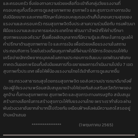
และครอบครัว ซึ่งช่องทางความช่วยเหลือที่จะเข้าถึงกลุ่มวัยแรงงานที่
ครอบคลุมทั้งเรื่องการดูแลสุขภาพกาย สุขภาพใจ และสุขภาวะทางการเงิน
ยังมีน้อยมาก และหากแก้ปัญหาไม่ครอบคลุมรอบด้านก็บั่นทอนความสุขของ
แรงงานและครอบครัว กรมสุขภาพจิตจึงประสานความร่วมมือกับ กรมพัฒนา
ฝีมือแรงงานและธนาคารแห่งประเทศไทย พัฒนา“เจ้าหน้าที่ให้คำปรึกษา
สุขภาพแบบองค์รวม” ขึ้นเพื่อผลิตบุคลากรที่มีความรู้และทักษะในการดูแลให้
คำปรึกษาด้านสุขภาพกาย ใจ และการเงิน เพื่อช่วยเหลือแรงงานในสถาน
ประกอบกิจการ โดยในช่วงเดือนกุมภาพันธ์ที่ผ่านมาได้มีการจัดอบรมให้กับ
เครือข่ายนักทรัพยากรบุคคลในสถานประกอบการต้นแบบ เขตพัฒนาพิเศษ
ภาคตะวันออก พร้อมทั้งยังมีแผนการที่จะขยายผลการดำเนินงานไปยัง 7 เขต
สุขภาพทั่วประเทศ เพื่อให้พี่น้องแรงงานไทยได้เข้าถึงการดูแลมากขึ้น
กระทรวงสาธารณสุขโดยกรมสุขภาพจิต ขอส่งความปรารถนาดีมายังพี่
น้องผู้ใช้แรงงาน พร้อมสนับสนุนนายจ้างให้ช่วยกันส่งเสริมสวัสดิภาพของ
ลูกจ้าง ทั้งทางสุขภาพกาย สุขภาพจิต และสุขภาวะทางเศรษฐกิจ สนับสนุน
สร้างทางเลือกในการสร้างสุขภาวะให้กับแรงงานไทย เพราะเรากำลังจะผ่าน
พ้นช่วงเวลาอันยากลำบากนี้ไปด้วยกัน เหมือนฟ้าหลังฝนมีความสดใสรออยู่
ข้างหน้าเสมอ
**************** (1 พฤษภาคม 2565)