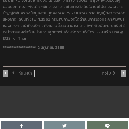
ร้อยละ 70 ซึ่งโดยสิทธิของเด็กนั้นสามารถเข้ารับบริการสุขภาพจิตแบบผู้
ป่วยนอกโดยลำพังได้หากมีความสามารถในการตัดสินใจ เป็นไปตามพระราช
บัญญัติคุ้มครองข้อมูลส่วนบุคคล พ.ศ.2562 และพระราชบัญญัติสุขภาพจิต
แห่งชาติ (ฉบับที่ 2) พ.ศ.2562 กรมสุขภาพจิตได้ดำเนินการเร่งประชาสัมพันธ์
ช่องทางการเข้าถึงบริการดังกล่าวนี้โดยสามารถโทรศัพท์เพื่อนัดหมายหรือใช้
กลไกการส่งต่อกับหน่วยงานสุขภาพในจังหวัด รวมถึงโทร 1323 หรือ Line @
1323 for Thai
******************* 2 มิถุนายน 2565
ก่อนหน้า
ต่อไป