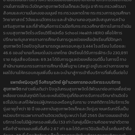
งานในการเฝ้าระวังปัญหาสุขภาพจิตในเด็กและวัยรุ่น อาทิ กระทรวงพัฒนา
สังคมและความมั่นคงของมนุษย์ กระทรวงมหาดไทย กระทรวงการอุดมศึกษา
วิทยาศาสตร์ วิจัยและนวัตกรรม และสำนักงานกองทุนสนับสนุนการสร้าง
เสริมสุขภาพ และที่สำคัญคือการร่วมมือกับกระทรวงศึกษาธิการในการดำเนิน
ระบบสุขภาพจิตโรงเรียนวิถีใหม่หรือ School Health HERO เพื่อให้การ
ปรึกษาแก่บุคลากรทางการศึกษาในการดูแลช่วยเหลือนักเรียนที่มีปัญหา
สุขภาพจิต โดยปัจจุบันสามารถดูแลครอบคลุม 3,444 โรงเรียน ในร้อยละ
46.6 ของอำเภอทั้งหมดในประเทศไทย นักเรียนได้รับการเฝ้าระวัง 230,891
ราย กลุ่มเสี่ยงร้อยละ 69.34 ได้รับการดูแลช่วยเหลือจนดีขึ้น ในการนี้ ทาง
สำนักงานคณะกรรมการการศึกษาขั้นพื้นฐาน (สพฐ) อยู่ในระหว่างการขยาย
ผลใช้งานให้ครอบคลุมเพิ่มขึ้น และจะนำมาสู่การเข้าถึงบริการที่เพิ่มขึ้นต่อไป
แพทย์หญิงดุษฎี จึงศิรกุลวิทย์ ผู้อำนวยการกองบริหารระบบริการ
สุขภาพจิต
กล่าวเพิ่มเติมว่า ปัจจุบันกรมสุขภาพจิตได้พัฒนาช่องทางเพื่อช่วย
เหลือเยาวชนในทุกมิติ ในระยะหลังมีวัยรุ่นที่ต้องการรับการปรึกษาด้านจิตใจ
แต่ไม่ประสงค์ให้พ่อแม่ผู้ปกครองหรือครูรับทราบ จากสถิติการให้บริการวัย
รุ่นอายุต่ำกว่า 18 ปี ของสถาบันสุขภาพจิตเด็กและวัยรุ่นราชนครินทร์ซึ่งเป็น
หน่วยบริการเฉพาะทางด้านจิตเวชวัยรุ่น พบว่า ในปี 2565 มีเยาวชนขอเข้ารับ
บริการโดยไม่มีผู้ปกครองเพิ่มขึ้น 1.53 เท่า ในกลุ่มนี้มีความคิดอยากฆ่าตัวตาย
หรือทำร้ายตนเองเพิ่มขึ้นถึง 2.67 เท่า และได้รับการวินิจฉัยเป็นโรคซึมเศร้าถึง