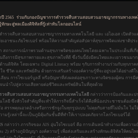
ระจำปี 2565 ร่วมกับกองบัญชาการตำรวจสืบสวนสอบสวนอาชญากรรมทางเทคโน
ทักษะสู่พลเมืองดิจิทัลที่รู้เท่าทันโลกออนไลน์
ชาการตำรวจสืบสวนสอบสวนอาชญากรรมทางเทคโนโลยี และ เอไอเอส เปิดตัว
ุกช่วงวัยเอาชนะภัยไซเบอร์ พร้อมให้ความสำคัญต่อสัปดาห์สุขภาพจิตแห่งชาติปร
่า สถานการณ์ภาพรวมด้านสุขภาพจิตของคนไทยโดยเฉพาะในประเด็นที่เกี่ยว
วมถึงการมีสุขภาพกายและสุขภาพใจที่ดี ซึ่งวันนี้ยังมีคนไทยและเยาวชนมาก
้านดิจิทัล โดยเฉพาะ Digital Literacy พร้อม ๆกับการทำงานร่วมกับทุกภาคส่วน
ใจ ชีวิต และทรัพย์สิน ด้วยการเสริมสร้างองค์ความรู้ที่จะอยู่รอดได้อย่างดี
้อเลียน การไซเบอร์บูลลี่ หรือปัญหาที่ส่งผลต่อสุขภาวะทางจิตของผู้คน การมีคว
นำไปสู่ความเสียหายต่อชีวิตและทรัพย์สินในที่สุดด้วย
ารตำรวจสืบสวนสอบสวนอาชญากรรมทางเทคโนโลยี
กล่าวว่าการป้องกันและ
หัวใจสำคัญที่จะทำให้ภารกิจนี้สำเร็จได้คือพี่น้องประชาชนต้องมีสติรู้
่อ สรรพคุณอวดอ้างหรือการชักจูงในทุกรูปแบบ ไม่คุยกับสายที่ไม่มั่นใจ ไม่ให้
ู้เหล่านี้จะเป็นภูมิคุ้มกันชั้นดีที่ทำให้เราปลอดภัยจากโลกไซเบอร์ได้
IS
กล่าวว่า ภารกิจของ AIS อุ่นใจไซเบอร์ คือ การเดินหน้าทำงานเพื่อความยั่ง
2) สร้างภูมิปัญญา องค์ความรู้ เพื่อส่งเสริมและสร้างทักษะดิจิทัลให้คนไทยร