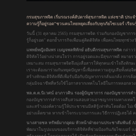
กรมสุขภาพจิต เริ่มรณรงค์สัปดาห์สุขภาพจิต แห่งชาติ ป
ความรู้ก็อยู่รอด”ชวนคนไทยหยุดเสี่ยงกับทุกภัยไซเบอร์ เรียนรู้
วันนี้ (31 ตุลาคม 2565) กรมสุขภาพจิต ร่วมกับกองบัญ
รู้ก็อยู่รอด” ตอกย้ำภารกิจเพื่อนคู่คิดดิจิทัล เพื่อคนไทยท
แพทย์หญิงอัมพร เบญจพลพิทักษ์ อธิบดีกรมสุขภาพจิต
กล่าวว
ดิจิทัลไว้อย่างน่าสนใจว่า การอยู่รอดและมีสุขภาพดี หมายร
เหมาะสม กรมสุขภาพจิตจึงมุ่งสื่อสารให้ทุกคนเข้าใจถึงทักษะด
เราจะต้องมาร่วมกันหยุดปัญหานี้เพื่อลดความสูญเสียทั้งต่อจิต
สร้างทักษะดิจิทัลที่ดีเพื่อรับมือกับปัญหาการกลั่นแกล้ง การล
กลุ่มมิจฉาชีพที่หวังใช้โอกาสจากเทคโนโลยีในการหลอกลวงจน
พล.ต.ต.นิเวศน์ อาภาวศิน รองผู้บัญชาการ กองบัญชาก
กองบัญชาการตำรวจสืบสวนสอบสวนอาชญากรรมทางเทคโนโลยี ซึ่ง
และสร้างองค์ความรู้ให้ประชาชนมีสติรู้เท่าทันโดยต้อง ไม่เชื
อย่างเด็ดขาด หากเข้าใจกระบวนการและวิธีการปฏิเสธได้ ความร
นางสายชล ทรัพย์มากอุดม หัวหน้าฝ่ายงานประชาสัมพันธ์
A
พัฒนาในรูปแบบของบริการดิจิทัลที่ช่วยป้องกันภัยไซเบอร์ และ 