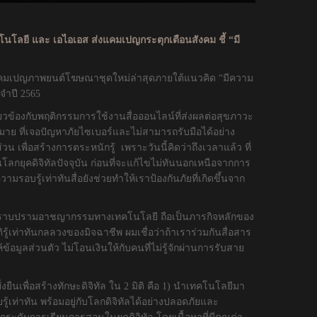
โลยี และ เอไอเอส ส่งแคมเปญกระตุกเตือนสังคม ชี้
“มี
แคมเปญภาพยนต์โฆษณาชุดใหม่ล่าสุดภายใต้แนวคิด “มีความ
ะจำปี 2565
ข้องกับพฤติกรรมการใช้งานสื่อออนไลน์ที่ส่งผลต่อสุขภาวะ
มาย ที่เจอปัญหาภัยไซเบอร์และไม่สามารถรับมือได้อย่าง
 เพื่อสร้างการตระหนักรู้ เพราะวันนี้คิดว่าถึงเวลาแล้ว ที่
ในโลกยุคดิจิทัลปัจจุบัน ก่อนที่จะแก้ไขไม่ทันนอกเหนือจากการ
ามรอบรู้เท่าทันสื่อยังช่วยทำให้เราป้องกันภัยที่เกิดขึ้นจาก
ปราบปรามอาชญากรรมทางเทคโนโลยี ถือเป็นภารกิจหลักของ
เท่าทันกลลวงของมิจฉาชีพ ผมเชื่อว่าถ้าเราร่วมกันสื่อสาร
ข้อมูลส่วนตัว ไม่โอนเงินให้กับคนที่ไม่รู้จักผ่านการรับสาย
ยืนเพื่อสร้างทักษะดิจิทัล ใน 2 มิติ คือ 1) นำเทคโนโลยีมา
ู้เท่าทัน พร้อมอยู่กับโลกดิจิทัลได้อย่างปลอดภัยและ