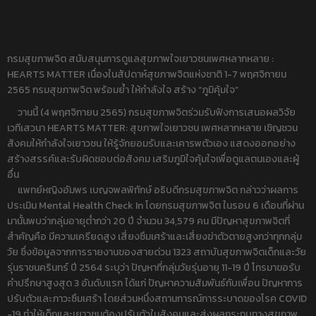
กรมสุขภาพจิต สนับสนุนการดูแลสุขภาพใจเยาวชนเพศหลากหลาย :
HEARTS MATTER เนื่องในสัปดาห์สุขภาพจิตแห่งชาติ 1-7 พฤศจิกายน
2565 กรมสุขภาพจิต พร้อมย้ำ ให้กำลังใจ สร้าง “ภูมิคุ้มใจ”
วานนี้ (4 พฤศจิกายน 2565) กรมสุขภาพจิตร่วมรับฟังการเสนอผลวิจัย
เวทีเสวนา HEARTS MATTER: สุขภาพใจเยาวชน เพศหลากหลาย เชิญชวน
สังคมให้กำลังใจเยาวชน ให้รู้จักยอมรับและเคารพตัวเอง แสดงออกอย่าง
สร้างสรรค์และรับผิดชอบต่อสังคม เสริมภูมิใจคุ้มใจเพื่อดูแลตนเองและผู้
อื่น
แพทย์หญิงอัมพร เบญจพลพิทักษ์ อธิบดีกรมสุขภาพจิต กล่าวว่าผลการ
ประเมิน Mental Health Check In โดยกรมสุขภาพจิต ในรอบ 6 เดือนที่ผ่าน
มานั้นพบว่ากลุ่มอายุต่ำกว่า 20 ปี จำนวน 34,579 คน มีปัญหาสุขภาพจิตที่
สำคัญคือ มีความเครียดสูง เสี่ยงซึมเศร้าและเสี่ยงฆ่าตัวตายสูงกว่าทุกกลุ่ม
วัย ซึ่งข้อมูลจากการรายงานของสายด่วน 1323 สถาบันสุขภาพจิตเด็กและวัย
รุ่นราชนครินทร์ ปี 2564 ระบุว่า ปัญหาที่กลุ่มวัยรุ่นอายุ 11-19 ปี โทรมาขอรับ
คำปรึกษาสูงสุด 3 อันดับแรก ได้แก่ ปัญหาความสัมพันธ์กับเพื่อน ปัญหาการ
ปรับตัวและภาวะซึมเศร้า โดยส่วนหนึ่งสถานการณ์การระบาดของโรค COVID
-19 ทำให้เด็กและเยาวชนต้องปรับตัวในสังคมและส่งผลกระทบทางสุขภาพ