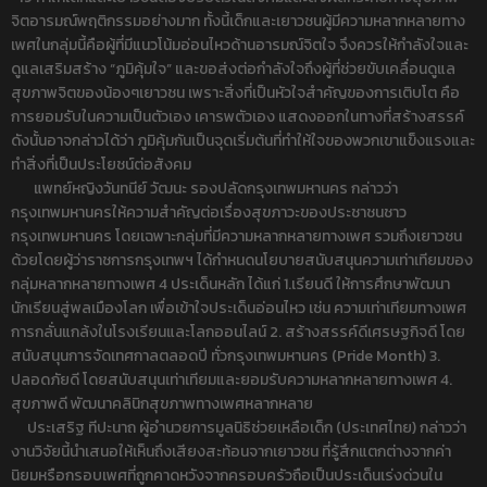
จิตอารมณ์พฤติกรรมอย่างมาก ทั้งนี้เด็กและเยาวชนผู้มีความหลากหลายทาง
เพศในกลุ่มนี้คือผู้ที่มีแนวโน้มอ่อนไหวด้านอารมณ์จิตใจ จึงควรให้กำลังใจและ
ดูแลเสริมสร้าง “ภูมิคุ้มใจ” และขอส่งต่อกำลังใจถึงผู้ที่ช่วยขับเคลื่อนดูแล
สุขภาพจิตของน้องๆเยาวชน เพราะสิ่งที่เป็นหัวใจสำคัญของการเติบโต คือ
การยอมรับในความเป็นตัวเอง เคารพตัวเอง แสดงออกในทางที่สร้างสรรค์
ดังนั้นอาจกล่าวได้ว่า ภูมิคุ้มกันเป็นจุดเริ่มต้นที่ทำให้ใจของพวกเขาแข็งแรงและ
ทำสิ่งที่เป็นประโยชน์ต่อสังคม
แพทย์หญิงวันทนีย์ วัฒนะ รองปลัดกรุงเทพมหานคร กล่าวว่า
กรุงเทพมหานครให้ความสำคัญต่อเรื่องสุขภาวะของประชาชนชาว
กรุงเทพมหานคร โดยเฉพาะกลุ่มที่มีความหลากหลายทางเพศ รวมถึงเยาวชน
ด้วยโดยผู้ว่าราชการกรุงเทพฯ ได้กำหนดนโยบายสนับสนุนความเท่าเทียมของ
กลุ่มหลากหลายทางเพศ 4 ประเด็นหลัก ได้แก่ 1.เรียนดี ให้การศึกษาพัฒนา
นักเรียนสู่พลเมืองโลก เพื่อเข้าใจประเด็นอ่อนไหว เช่น ความเท่าเทียมทางเพศ
การกลั่นแกล้งในโรงเรียนและโลกออนไลน์ 2. สร้างสรรค์ดีเศรษฐกิจดี โดย
สนับสนุนการจัดเทศกาลตลอดปี ทั่วกรุงเทพมหานคร (Pride Month) 3.
ปลอดภัยดี โดยสนับสนุนเท่าเทียมและยอมรับความหลากหลายทางเพศ 4.
สุขภาพดี พัฒนาคลินิกสุขภาพทางเพศหลากหลาย
ประเสริฐ ทีปะนาถ ผู้อำนวยการมูลนิธิช่วยเหลือเด็ก (ประเทศไทย) กล่าวว่า
งานวิจัยนี้นำเสนอให้เห็นถึงเสียงสะท้อนจากเยาวชน ที่รู้สึกแตกต่างจากค่า
นิยมหรือกรอบเพศที่ถูกคาดหวังจากครอบครัวถือเป็นประเด็นเร่งด่วนใน