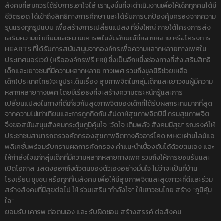
สังคมที่สมควรได้รับการเอาใจใส่ เรามุ่งมั่นที่จะดำเนินงานเพื่อให้เด็กทุกคนได้มี
ชีวิตรอด ได้เข้าถึงสิทธิทางการศึกษา และได้รับการปกป้องคุ้มครองจากความ
รุนแรงทุกรูปแบบ เพื่อสร้างการเปลี่ยนแปลง ที่ยิ่งใหญ่ ภายใต้โครงการส่ง
เสริมความเท่าเทียมและความเคารพในอัตลักษณ์ที่หลากหลาย หรือโครงการ
HEARTS ที่ได้รับการสนับสนุนจากองค์กรเพื่อความหลากหลายทางเพศใน
ประเทศนอร์เวย์ (หรือองค์กรฟรี FRI) ซึ่งเป็นอีกหนึ่งช่องทางที่ส่งเสริมสิทธิ
เด็กและเยาวชนที่มีความหลากหลาย ทางเพศ รวมถึงมูลนิธิช่วยเหลือ
เด็ก(ประเทศไทย)จะชูประเด็นเรื่อง สุขภาพจิตในกลุ่มเด็กและเยาวชนผู้มีความ
หลากหลายทางเพศ โดยมีเรือธงที่จะสร้างความตระหนักรู้และการ
เปลี่ยนแปลงในทางที่ดีเกี่ยวกับสุขภาพจิตของเด็กที่ได้รับผลกระทบมากที่สุด
จากความไม่เท่าเทียมและการถูกกีดกัน สัปดาห์สุขภาพจิตปีนี้ กรมสุขภาพจิต
จึงขอสนับสนุนสังคมกระตุ้นภูมิคุ้มใจ “วัดใจ เติมพลัง สังคมมีสุข” รณรงค์ให้
ประชาชนสามารถตรวจคัดกรองสุขภาพจิตทางคิวอาร์โคด MHCI ผ่านไลน์แอ
พลิเคชั่นพร้อมรับทราบผลการคัดกรอง คำแนะนำเบื้องต้นได้ด้วยตนเอง และ
ให้กำลังใจแก่กลุ่มเด็กที่มีความหลากหลายทางเพศ รวมถึงให้การยอมรับและ
เปิดโอกาส แสดงออกถึงตัวตนของตัวเองอย่างมั่นใจ ไม่ว่าจะเป็นที่บ้าน
โรงเรียน ชุมชน หรือทุกที่ในสังคม เพื่อให้มีสุขภาพจิตและสุขภาวะที่ดีและร่วม
สร้างสังคมที่มีสุขต่อไป ให้ ร่วมเสริม “กำลังใจ” ให้เยาวชนไทย สร้าง “ภูมิคุ้ม
ใจ”
ยอมรับ เคารพ ต่อตนเอง และ รับผิดชอบ สร้างสรรค์ ต่อสังคม