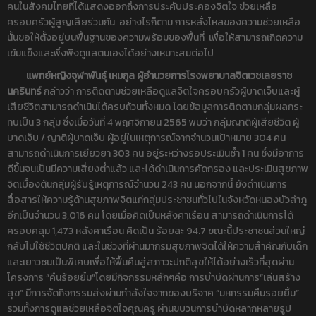
คนในสังคมไทยที่ได้แสดงออกถึงการประคับประคองจิตใจ ช่วยเหลือ
ครอบครัวผู้สูญเสียร่วมกัน อย่างไรก็ตาม การหลั่งไหลของความช่วยเหลือ
นั้นขอให้ตั้งอยู่บนพื้นฐานของความพร้อมของพื้นที่ เพื่อให้สามารถเกิดความ
เข้มแข็งและพึ่งพิงดูแลตนเองได้อย่างเหมาะสมต่อไป
แพทย์หญิงจุฬาพันธุ์ เหมกูล ผู้อำนวยการโรงพยาบาลจิตเวชเลยราช
นครินทร์
กล่าวว่า การติดตามช่วยเหลือดูแลจิตใจครอบครัวผู้บาดเจ็บและผู้
เสียชีวิตสามารถดำเนินได้ครบถ้วนทั้งหมด โดยข้อมูลการติดตามกลุ่มผลกระ
ทบเป็น 3 กลุ่ม ซึ่งเมื่อวันที่ 4 พฤศจิกายน 2565 พบว่า กลุ่มญาติผู้เสียชีวิต ผู้
บาดเจ็บ / ญาติผู้บาดเจ็บ ผู้อยู่ในเหตุการณ์จากจำนวนเป้าหมาย 304 คน
สามารถดำเนินการเยียวยา 303 คน อยู่ระหว่างรอประเมินซ้ำ 1 คน ซึ่งมีอาการ
ดีขึ้นจนเป็นมีความเสี่ยงต่ำแล้ว และได้ดำเนินการคัดกรอง และประเมินสุขภาพ
จิตเบื้องต้นกลุ่มผู้รับรู้เหตุการณ์จำนวน 243 คน นอกจากนี้ ยังดำเนินการ
สื่อสารให้ความรู้ด้านสุขภาพจิตแก่กลุ่มประชาชนทั่วไปในจังหวัดหนองบัวลำภู
อีกเป็นจำนวน 3,016 คน โดยเมื่อคิดเป็นหลังคาเรือน สามารถดำเนินการได้
ครอบคลุม 1,473 หลังคาเรือน คิดเป็น ร้อยละ 94.7 ขณะนี้ประชาชนส่วนใหญ่
กลับไปใช้ชีวิตปกติ และในช่วงที่ผ่านมากรมสุขภาพจิตได้ให้ความสำคัญกับเด็ก
และเยาวชนเป็นพิเศษเพื่อให้ฟื้นคืนสู่สภาวะปกติสุขให้ได้อย่างเร็วที่สุดผ่าน
โครงการ “คืนร้อยยิ้ม”โดยมีกิจกรรมหลักๆคือ การบำบัดผ่านการ“เล่นสร้าง
สุข” มีการจัดกิจกรรมส่งผ่านกำลังใจจากของบริจาค “มหกรรมคืนรอยยิ้ม”
รวมทั้งการดูแลช่วยเหลือจิตใจคุณครู ผ่านขบวนการบำบัดหลากหลายรูป