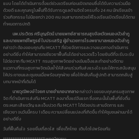
แบบ โดยได้ดำเนินการตั้งแต่ช่วงเตรียมก่อนเปิดเทอมซึ่งได้รับความร่วมมือ
ด้วยดี และคุณครูในพื้นที่ได้รับการดูแลด้านจิตใจครบทั้ง 24 คน นักเรียนเข้า
ร่วมกิจกรรม ไม่น้อยกว่า 200 คน จนสามารถช่วยให้โรงเรียนเปิดเรียนได้ตาม
กำหนดการปกติ
นพ.ประวิตร ศรีบุญรัตน์ นายแพทย์สาธารณสุขจังหวัดหนองบัวลำภู
และนายแพทย์ไพฑูรย์ ใบประเสริฐ ผู้อำนวยการโรงพยาบาลหนองบัวลำภู
กล่าวว่า ต้องขอบคุณทีม MCATT ที่ช่วยจัดการและวางแนวทางดำเนินการ
อย่างดียิ่ง ทำให้สามารถเยียวยาฟื้นคืนได้อย่างรวดเร็ว โดยยินดีที่จะรับจะรับ
ไม้ต่อจาก ทีม MCATT กรมสุขภาพจิตอย่างเข้มแข็งและทำอย่างดีตาม
แนวทางที่กรมสุขภาพจิตเน้นย้ำให้สังคมร่วมกันส่งแรงใจ และให้การสนับสนุน
ให้ประชาชนและชุมชนเมื่อพร้อมทุกฝ่าย เพื่อให้กลับคืนสู่ปกติ สามารถกลับสู่
บทบาทหน้าที่เดิมได้
นาย
วุฒิพงษ์ ใจยศ
นายอำเภอนากลาง
กล่าวว่า ขอขอบคุณกรมสุขภาพ
จิต ที่ดำเนินการส่งทีม MCATT ลงมาตั้งแต่วันแรก ซึ่งขณะนั้นในพื้นที่ยังตื่น
ตระหนก เสียขวัญ และเจ็บปวด ทีม MCATT ได้ช่วยประสานจัดการ และ
เยียวยา จนวันนี้ครบ 1 เดือน ความเปลี่ยนแปลงที่เกิดขึ้น ทำให้ชุมชนผ่านมาได้
อย่างดียิ่ง
วันที่ฟื้นคืนใจ รอยยิ้มเที่สดใส เพื่อเด็กไทย เติบโตไปพร้อมกัน
*********************11 พฤศจิกายน