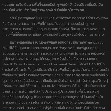
กรมสุขภาพจิต ติดตามพื้นที่หนองบัวลำภู พบเด็กนักเรียนมีรอยยิ้มรับเปิด
เทอมใหม่ พร้อมก้าวข้ามสู่การพลิกฟื้นวันใหม่ที่สดใสกว่าเดิม
วานนี้ (10 พฤศจิกายน 2565) กรมสุขภาพจิต ติดตามการดำเนินงานของ
ทีมเยียวยาใจ: MCATT ในพื้นที่ตำบลอุทัยสวรรค์ หนองบัวลำภู เผย
สถานการณ์พบรอยยิ้มของชุมชนกลับมาอีกครั้ง เด็กและเยาวชนพร้อมเปิด
เทอม พื้นที่ชื่นชมการดำเนินงานพร้อมรับไม้ต่อดูแลจิตใจในพื้นที่ในระยะยาว
แพทย์หญิงอัมพร เบญจพลพิทักษ์ อธิบดีกรมสุขภาพจิต
กล่าวว่า นับ
ตั้งแต่ได้รับมอบหมายจากนายอนุทิน ชาญวีรกูล รองนายกรัฐมนตรีและ
รัฐมนตรีว่าการกระทรวงสาธารณสุข และนายแพทย์ โอภาส การย์กวินพงศ์
ปลัดกระทรวงสาธารณสุข ให้กรมสุขภาพจิตส่งทีมเยียวยาใจ Mental
Health Crisis Assessment and Treatment Team : MCATT ลงปฎิบัติ
การในพื้นที่และจัดตั้งศูนย์เยียวยาจิตใจในพื้นที่เพื่อดูแลอย่างต่อเนื่อง โดยเข้า
พื้นที่เยียวยาจิตใจร่วมกับสุขภาพกาย ตั้งแต่เหตุการณ์ความรุนแรงเมื่อวันที่ 6
ตุลาคม 2565 เป็นต้นมา พบว่าทีมเยียวยาจิตใจสามารถดำเนินการดูแลจิตใจผู้
ได้รับผลกระทบได้ทั้งสิ้น 5,940 คน โดยได้รับความใส่ใจและห่วงใยจากสังคม
มากมาย มีการส่งกำลังใจให้กับประชาชนผู้ประสบเหตุในพื้นที่และกลุ่มผู้
เกี่ยวข้อง รวมถึงผู้ปฏิบัติงาน จากการตระหนักว่าเหตุการณ์นี้ยังคงต้องใช้
ระยะเวลา ที่จะช่วยเหลือในการรักษาบาดแผลทางจิตใจที่มองไม่เห็นด้วย
สายตา สมาชิกในชุมชนส่วนใหญ่รู้สึกซาบซึ้งในความเป็นน้ำหนึ่งใจเดียวของ