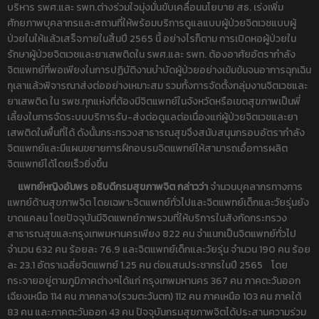
บริหาร รพศ.และ รพท.ต่างร่วมใจมุ่งมั่นขับเคลื่อนนโยบาย สธ. เร่งเพิ่ม
ศักยภาพบุคลากรและสถานที่ให้พร้อมบริการดูแลแบบผู้ป่วยจิตเวชแบบผู้
ป่วยในให้แล้วเสร็จภายในสิ้นปี 2565 นี้ อย่างไรก็ตาม การเปิดหอผู้ป่วยใน
รักษาผู้ป่วยจิตเวชและยาเสพติดใน รพศ.และ รพท. ต้องอาศัยอัตรากำลัง
จิตแพทย์ที่พอเพียงในการปฏิบัติงานบำบัดผู้ป่วยอย่างเข้มข้นจนอาการฉุกเฉิน
ทุเลาแล้วพิจารณาส่งต่ออย่างเหมาะสม รวมทั้งการจัดตั้งกลุ่มงานจิตเวชและ
ยาเสพติด ใน รพช.ทุกแห่งที่ต้องมีจิตแพทย์ในจังหวัดหรือเขตสุขภาพเป็นพี่
เลี้ยงในการจัดระบบบริการรับ-ส่งต่อดูแลต่อเนื่องแก่ผู้ป่วยจิตเวชและยา
เสพติดในพื้นที่ได้ ดังนั้นกระทรวงสาธารณสุขจึงสนับสนุนกรอบอัตรากำลัง
จิตแพทย์และมีแผนขยายการฝึกอบรมจิตแพทย์ให้สามารถเอื้อการผลิต
จิตแพทย์ได้โดยเร็วยิ่งขึ้น
แพทย์หญิงอัมพร อธิบดีกรมสุขภาพจิต กล่าวว่า
จำนวนบุคลากรทางการ
แพทย์ด้านสุขภาพจิต โดยเฉพาะจิตแพทย์ทั่วไปและจิตแพทย์เด็กและวัยรุ่นยัง
ขาดแคลน โดยปัจจุบันมีจิตแพทย์ภาพรวมที่ให้บริการในสังกัดกระทรวง
สาธารณสุขและกรุงเทพมหานครเพียง 822 คน จำแนกเป็นจิตแพทย์ทั่วไป
จำนวน 632 คน ร้อยละ 76.9 และจิตแพทย์เด็กและวัยรุ่น จำนวน 190 คน ร้อย
ละ 23.1 อัตราเฉลี่ยจิตแพทย์ 1.25 คน ต่อแสนประชากรในปี 2565 โดย
กระจายอยู่ตามภูมิภาคต่างๆได้แก่ กรุงเทพมหานคร 367 คน ภาคตะวันออก
เฉียงเหนือ 114 คน ภาคกลาง(รวมตะวันตก) 112 คน ภาคเหนือ 103 คน ภาคใต้
83 คน และภาคตะวันออก 43 คน ปัจจุบันกรมสุขภาพจิตได้ประสานความร่วม