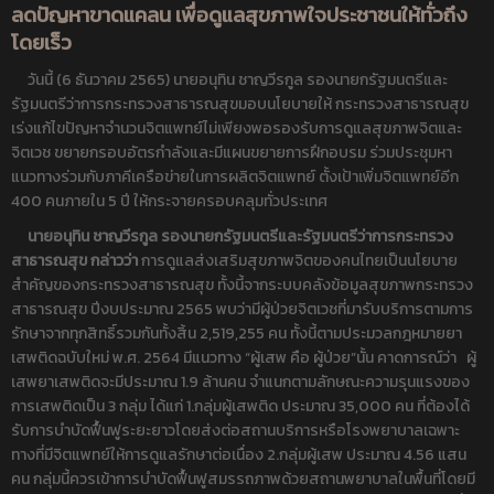
ลดปัญหาขาดแคลน เพื่อดูแลสุขภาพใจประชาชนให้ทั่วถึง
โดยเร็ว
วันนี้ (6 ธันวาคม 2565) นายอนุทิน ชาญวีรกูล รองนายกรัฐมนตรีและ
รัฐมนตรีว่าการกระทรวงสาธารณสุขมอบนโยบายให้ กระทรวงสาธารณสุข
เร่งแก้ไขปัญหาจำนวนจิตแพทย์ไม่เพียงพอรองรับการดูแลสุขภาพจิตและ
จิตเวช ขยายกรอบอัตรกำลังและมีแผนขยายการฝึกอบรม ร่วมประชุมหา
แนวทางร่วมกับภาคีเครือข่ายในการผลิตจิตแพทย์ ตั้งเป้าเพิ่มจิตแพทย์อีก
400 คนภายใน 5 ปี ให้กระจายครอบคลุมทั่วประเทศ
นายอนุทิน ชาญวีรกูล รองนายกรัฐมนตรีและรัฐมนตรีว่าการกระทรวง
สาธารณสุข กล่าวว่า
การดูแลส่งเสริมสุขภาพจิตของคนไทยเป็นนโยบาย
สำคัญของกระทรวงสาธารณสุข ทั้งนี้จากระบบคลังข้อมูลสุขภาพกระทรวง
สาธารณสุข ปีงบประมาณ 2565 พบว่ามีผู้ป่วยจิตเวชที่มารับบริการตามการ
รักษาจากทุกสิทธิ์รวมกันทั้งสิ้น 2,519,255 คน ทั้งนี้ตามประมวลกฎหมายยา
เสพติดฉบับใหม่ พ.ศ. 2564 มีแนวทาง “ผู้เสพ คือ ผู้ป่วย”นั้น คาดการณ์ว่า ผู้
เสพยาเสพติดจะมีประมาณ 1.9 ล้านคน จำแนกตามลักษณะความรุนแรงของ
การเสพติดเป็น 3 กลุ่ม ได้แก่ 1.กลุ่มผู้เสพติด ประมาณ 35,000 คน ที่ต้องได้
รับการบำบัดฟื้นฟูระยะยาวโดยส่งต่อสถานบริการหรือโรงพยาบาลเฉพาะ
ทางที่มีจิตแพทย์ให้การดูแลรักษาต่อเนื่อง 2.กลุ่มผู้เสพ ประมาณ 4.56 แสน
คน กลุ่มนี้ควรเข้าการบำบัดฟื้นฟูสมรรถภาพด้วยสถานพยาบาลในพื้นที่โดยมี