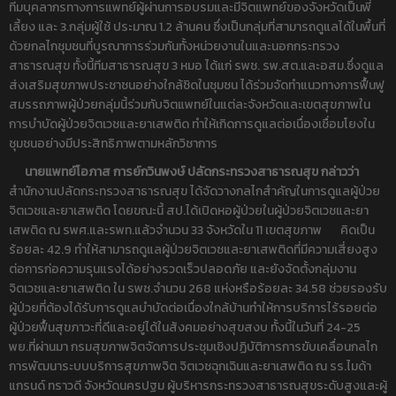
ทีมบุคลากรทางการแพทย์ผู้ผ่านการอบรมและมีจิตแพทย์ของจังหวัดเป็นพี่
เลี้ยง และ 3.กลุ่มผู้ใช้ ประมาณ 1.2 ล้านคน ซึ่งเป็นกลุ่มที่สามารถดูแลได้ในพื้นที่
ด้วยกลไกชุมชนที่บูรณาการร่วมกันทั้งหน่วยงานในและนอกกระทรวง
สาธารณสุข ทั้งนี้ทีมสาธารณสุข 3 หมอ ได้แก่ รพช. รพ.สต.และอสม.ซึ่งดูแล
ส่งเสริมสุขภาพประชาชนอย่างใกล้ชิดในชุมชน ได้ร่วมจัดทำแนวทางการฟื้นฟู
สมรรถภาพผู้ป่วยกลุ่มนี้ร่วมกับจิตแพทย์ในแต่ละจังหวัดและเขตสุขภาพใน
การบำบัดผู้ป่วยจิตเวชและยาเสพติด ทำให้เกิดการดูแลต่อเนื่องเชื่อมโยงใน
ชุมชนอย่างมีประสิทธิภาพตามหลักวิชาการ
นายแพทย์โอภาส การย์กวินพงษ์ ปลัดกระทรวงสาธารณสุข กล่าวว่า
สำนักงานปลัดกระทรวงสาธารณสุข ได้จัดวางกลไกสำคัญในการดูแลผู้ป่วย
จิตเวชและยาเสพติด โดยขณะนี้ สป.ได้เปิดหอผู้ป่วยในผู้ป่วยจิตเวชและยา
เสพติด ณ รพศ.และรพท.แล้วจำนวน 33 จังหวัดใน 11 เขตสุขภาพ คิดเป็น
ร้อยละ 42.9 ทำให้สามารถดูแลผู้ป่วยจิตเวชและยาเสพติดที่มีความเสี่ยงสูง
ต่อการก่อความรุนแรงได้อย่างรวดเร็วปลอดภัย และยังจัดตั้งกลุ่มงาน
จิตเวชและยาเสพติด ใน รพช.จำนวน 268 แห่งหรือร้อยละ 34.58 ช่วยรองรับ
ผู้ป่วยที่ต้องได้รับการดูแลบำบัดต่อเนื่องใกล้บ้านทำให้การบริการไร้รอยต่อ
ผู้ป่วยฟื้นสุขภาวะที่ดีและอยู่ได้ในสังคมอย่างสุขสงบ ทั้งนี้ในวันที่ 24-25
พย.ที่ผ่านมา กรมสุขภาพจิตจัดการประชุมเชิงปฏิบัติการการขับเคลื่อนกลไก
การพัฒนาระบบบริการสุขภาพจิต จิตเวชฉุกเฉินและยาเสพติด ณ รร.ไมด้า
แกรนด์ ทราวดี จังหวัดนครปฐม ผู้บริหารกระทรวงสาธารณสุขระดับสูงและผู้