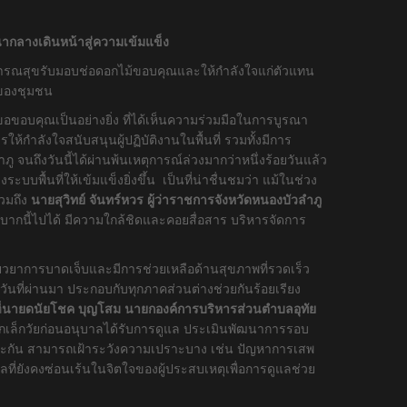
ากลางเดินหน้าสู่ความเข้มแข็ง
าธารณสุขรับมอบช่อดอกไม้ขอบคุณและให้กำลังใจแก่ตัวแทน
นของชุมชน
ขอบคุณเป็นอย่างยิ่ง ที่ได้เห็นความร่วมมือในการบูรณา
ลังใจสนับสนุนผู้ปฏิบัติงานในพื้นที่ รวมทั้งมีการ
ู จนถึงวันนี้ได้ผ่านพ้นเหตุการณ์ล่วงมากว่าหนึ่งร้อยวันแล้ว
ที่ให้เข้มแข็งยิ่งขึ้น เป็นที่น่าชื่นชมว่า แม้ในช่วง
วมถึง
นายสุวิทย์ จันทร์หวร ผู้ว่าราชการจังหวัดหนองบัวลำภู
ากนี้ไปได้ มีความใกล้ชิดและคอยสื่อสาร บริหารจัดการ
ยวยาการบาดเจ็บและมีการช่วยเหลือด้านสุขภาพที่รวดเร็ว
ันที่ผ่านมา ประกอบกับทุกภาคส่วนต่างช่วยกันร้อยเรียง
่
นายดนัยโชค บุญโสม นายกองค์การบริหารส่วนตำบลอุทัย
ห้เด็กเล็กวัยก่อนอนุบาลได้รับการดูแล ประเมินพัฒนาการรอบ
ละกัน สามารถเฝ้าระวังความเปราะบาง เช่น ปัญหาการเสพ
ี่ยังคงซ่อนเร้นในจิตใจของผู้ประสบเหตุเพื่อการดูแลช่วย