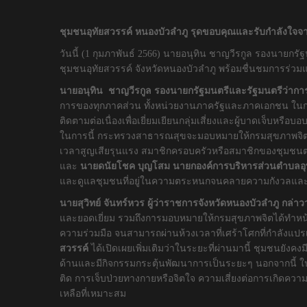
ชุมชนอุทัยสวรรค์ หนองบัวลำภู รุดขอบคุณและรับกำลังใจจา
วันนี้ (1 กุมภาพันธ์ 2566) นายอนุทิน ชาญวีรกูล รองนา
ชุมชนอุทัยสวรรค์ จังหวัดหนองบัวลำภู พร้อมชื่นชมการร่ว
นายอนุทิน ชาญวีรกูล รองนายกรัฐมนตรีและรัฐมนตรีว่าก
การของทุกภาคส่วน ทั้งหน่วยงานภาครัฐและภาคเอกชน ในการช
ติดตามต่อเนื่องเพื่อเยี่ยมเยียนกลุ่มเสี่ยงและผู้บาดเจ็บหร
ในการนี้ กระทรวงสาธารณสุขจะมอบหมายให้กรมสุขภาพจิตสนับ
เวลาสูญเสียรุนแรง สมาชิกครอบครัวหรือสมาชิกของชุมชน
และ
นายดนัยโชค บุญโสม นายกองค์การบริหารส่วนตำบลอุท
และดูแลชุมชนที่อยู่ในความตระหนกจนคลายความกังวลและฟื
นายสุวิทย์ จันทร์หวร ผู้ว่าราชการจังหวัดหนองบัวลำภู กล่าว
และยอดเยี่ยม รวมถึงการมอบหมายให้กรมสุขภาพจิตได้ทำหน้าท
ความร่วมมือ จนสามารถผ่านห้วงเวลาที่เศร้าโศกที่กำลังแปร
สวรรค์
ได้เปิดเผยเพิ่มเติมว่าในระยะที่ผ่านมานี้ ชุมชนยังค
ด้านและมีกิจกรรมกระตุ้นพัฒนาการเป็นระยะๆ นอกจากนี้ 
ติด การเจ็บป่วยทางกายหรือจิตใจ ความเสี่ยงต่อการเกิดควา
เหลือที่เหมาะสม