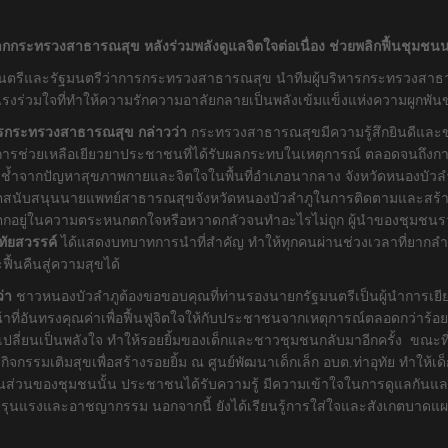
กกระทรวงสาธารณสุข หลังร่วมพลังดูแลจิตใจต่อเนื่อง ช่วยพลิกฟื้นชุมชนน
ยกรัฐนตรีและรัฐมนตรีว่าการกระทรวงสาธารณสุข นำทีมผู้บริหารกระทรวงส
มแรงร่วมใจที่ทำให้ความรักความอาลัยกลายเป็นพลังเข้มแข็งแห่งความผูกพั
ารกระทรวงสาธารณสุข กล่าวว่า
กระทรวงสาธารณสุขมีความรู้สึกยินดีและขอ
่วยเหลือเยียวยาประชาชนที่ได้รับผลกระทบในเหตุการณ์ ตลอดจนถึงการให้กำ
ือบอบช้ำจากปัญหาสุขภาพกายและจิตใจในพื้นที่อำเภอนากลาง จังหวัดหนองบัวลำภ
สนุนนายแพทย์สาธารณสุขจังหวัดหนองบัวลำภูในการติดตามและสร้างระบบพื้น
ตกอยู่ในความตระหนกตกใจหรือหวาดกลัวจนทำอะไรไม่ถูก ผู้นำของชุมชนร
ัยสวรรค์
ได้แสดงบทบาทการนำที่สำคัญ ทำให้ทุกคนผ่านช่วงเวลาที่ยากลำบ
้นคืนสู่ความสุขได้
ว่า
ชาวหนองบัวลำภูต้องขอขอบคุณที่ท่านรองนายกรัฐมนตรีเป็นผู้นำการเยี
ี่อันทรงคุณค่าเพื่อฟื้นฟูจิตใจให้กับประชาชนจากเหตุการณ์ตลอดกว่าร้อยว
เปลี่ยนเป็นพลังใจ ทำให้รอยยิ้มของเด็กและชาวชุมชนกลับมาอีกครั้ง ขณะที
งมีกิจกรรมเติมสุขเพื่อสร้างรอยยิ้ม ณ ศูนย์พัฒนาเด็กเล็ก อบต.ท่าอุทัย ทำใ
ในส่วนของชุมชนนั้น ประชาชนได้รับความรู้ มีความเข้าใจในการดูแลกันแ
มรุนแรงและอาชญากรรม นอกจากนี้ ยังได้เรียนรู้การใส่ใจและสังเกตบาดแผลท