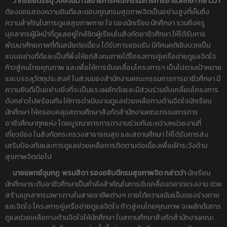
ว่าที่ร้อยตรีธนุ วงษ์จินดา เลขาธิการคณะกรรมการการอาชีวศึกษา
กล่าวว่า
ต้องขอแสดงความยินดีและขอบคุณกรมสุขภาพจิตเป็นอย่างสูงที่เห็นถึง
ความสำคัญในการดูแลสุขภาพกาย ใจ ของนักเรียน นักศึกษา รวมถึงครู
บุคลากรผู้มีหน้าที่ดูแลอยู่ใกล้ชิดผู้เรียนในสังกัดอาชีวศึกษา ให้ได้รับการ
พัฒนาศักยภาพที่ทันสมัยต่อเนื่อง ได้รับการยอมรับ มีทัศนคติเชิงบวกเป็น
แบบอย่างที่ดีและเป็นที่พึ่งให้แก่สังคมภายใต้โครงการคู่เครือข่ายดูแลจิตใจ
ก้าวสู่คนไทยคุณภาพ และเพื่อให้การขับเคลื่อนโครงการฯ เป็นไปตามเป้าหมาย
และบรรลุวัตถุประสงค์ ในส่วนของสำนักงานคณะกรรมการการอาชีวศึกษา มี
ความยินดีเป็นอย่างยิ่งที่จะเป็นแรงผลักดันและมีส่วนร่วมขับเคลื่อนโครงการ
ดังกล่าวไปพร้อมกัน ให้การดำเนินงานดูแลช่วยเหลือทางด้านจิตใจนักเรียน
นักศึกษา ให้ครอบคลุมสถานศึกษาสังกัดสำนักงานคณะกรรมการการ
อาชีวศึกษาทุกแห่ง โดยบูรณาการการทางานร่วมกันระหว่างหน่วยงานที่
เกี่ยวข้อง ในสังกัดกระทรวงสาธารณสุข และสถานศึกษา ให้ได้รับการส่ง
เสริมป้องกันและการดูแลช่วยเหลือการติดตามต่อเนื่องเพื่อเฝ้าระวังด้าน
สุขภาพจิตต่อไป
นายแพทย์จุมภฏ พรมสีดา รองอธิบดีกรมสุขภาพจิต กล่าวว่า
นักเรียน
นักศึกษาระดับอาชีวศึกษาเป็นกำลังสำคัญในการขับเคลื่อนตลาดแรงงาน ช่วย
สร้างบุคลากรเฉพาะทางในสายอาชีพต่างๆ ภายใต้ความเข้มแข็งของร่างกาย
และจิตใจ โครงการคู่เครือข่ายดูแลจิตใจ ก้าวสู่คนไทยคุณภาพ จะผลักดันการ
ดูแลช่วยเหลือทางด้านจิตใจให้นักศึกษา ในสถานศึกษาสังกัดสำนักงานคณะ