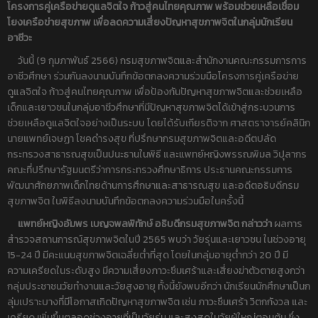
โครงการคู่เครือข่ายดูแลจิตใจ ก้าวสู่คนไทยคุณภาพ พร้อมช่วยเหลือเชื่อม
โยงเครือข่ายสุขภาพ เพื่อลดความเสี่ยงปัญหาสุขภาพจิตในกลุ่มนักเรียน
อาชีวะ
วันนี้ (9 กุมภาพันธ์ 2566) กรมสุขภาพจิตและสำนักงานคณะกรรมการการ
อาชีวศึกษา ร่วมกันลงนามบันทึกข้อตกลงความร่วมมือโครงการคู่เครือข่าย
ดูแลจิตใจ ก้าวสู่คนไทยคุณภาพ เพื่อป้องกันปัญหาสุขภาพจิตและช่วยเหลือ
เด็กและเยาวชนในกลุ่มอาชีวศึกษาที่มีปัญหาสุขภาพจิตได้เข้าสู่กระบวนการ
ช่วยเหลือดูแลจิตใจอย่างเป็นระบบ โดยได้รับเกียรติจาก ศาสตราจารย์คลินิก
นายแพทย์เจษฏา โชคดำรงสุข ที่ปรึกษากรมสุขภาพจิตและอดีตปลัด
กระทรวงสาธารณสุขเป็นปนะธานในพิธี และแพทย์หญิงพรรณพิมล วิปุลากร
คณะที่ปรึกษารัฐมนตรีว่าการกระทรวงศึกษาธิการ ประธานคณะกรรมการ
พัฒนาศักยภาพเด็กไทยด้านการศึกษาและสาธารณสุข และอดีตอธิบดีกรม
สุขภาพจิต ในพิธีลงนามบันทึกข้อตกลงความร่วมมือในครั้งนี้
แพทย์หญิงอัมพร เบญจพลพิทักษ์ อธิบดีกรมสุขภาพจิต กล่าวว่า
ผลการ
สำรวจสถานการณ์สุขภาพจิตในปี 2565 พบว่า วัยรุ่นและเยาวชน ในช่วงอายุ
15-24 ปี มีคะแนนสุขภาพจิตเฉลี่ยต่ำที่สุด โดยในกลุ่มอายุต่ำกว่า 20 ปี มี
ความเครียดในระดับสูง มีความเสี่ยงภาวะซึมเศร้าและเสี่ยงฆ่าตัวตายสูงกว่า
กลุ่มประชาชนวัยทำงานและวัยสูงอายุ ทั้งนี้ยังพบอีกว่า นักเรียนนักศึกษาเป็นก
ลุ่มเปราะบางที่มีโอกาสเกิดปัญหาสุขภาพจิต เช่น ภาวะซึมเศร้า วิตกกังวล และ
เครียด เพิ่มขึ้นตลอดช่วงอายุที่เป็นวัยรุ่น และสูงสุดในวัยผู้ใหญ่ตอนต้น ซึ่ง