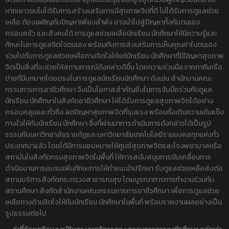
หากเยาวชนไม่ได้รับการสร้างเสริมการมีสุขภาพจิตที่ดี ไม่ได้รับการดูแลช่วย
เหลือ ต้องเผชิญกับปัญหาเพียงลำพัง อาจนำไปสู่ปัญหาทั้งกับตนเอง
ครอบครัว และสังคมได้ การดูแลช่วยเหลือนักเรียน นักศึกษาให้มีความรู้และ
ทักษะในการดูแลจิตใจตนเอง พร้อมกับการส่งเสริมการเห็นคุณค่าในตนเอง
ร่วมไปกับการดูแลช่วยเหลือทางจิตใจให้แก่นักเรียน นักศึกษาที่มีปัญหาสุขภาพ
จิตเป็นสิ่งที่จะช่วยให้สถานการณ์ดังกล่าวดีขึ้น โดยความร่วมมือจากภาคีเครือ
ข่ายที่มีบทบาทโดยตรงในการดูแลนักเรียนนักศึกษา ดังเช่น สำนักงานคณะ
กรรมการการอาชีวศึกษา จึงเป็นโอกาสสำคัญยิ่งในการจับมือร่วมกันดูแล
นักเรียน นักศึกษาในสังกัดอาชีวศึกษา ให้ได้รับการดูแลสุขภาพจิตได้อย่าง
ครอบคลุมและทั่วถึง ลดปัญหาสุขภาพจิตที่รุนแรง พร้อมทั้งเติมความเข้มแข็ง
ทางใจให้กับนักเรียน นักศึกษา ซึ่งที่ผ่านมาการดำเนินการดังกล่าวได้เป็นรูป
ธรรมกับมหาวิทยาลัยราชภัฎและมหาวิทยาลัยเทคโนโลยีราชมงคลทุกแห่งทั่ว
ประเทศมาแล้ว โดยได้มีการมอบหมายให้ศูนย์สุขภาพจิตและโรงพยาบาลหรือ
สถาบันในสังกัดกรมสุขภาพจิตในพื้นที่ ให้การสนับสนุนการขับเคลื่อนการ
ดำเนินงานการอบรมเพิ่มทักษะการให้คำแนะนำปรึกษา รับดูแลช่วยเหลือส่งต่อ
สถานบริการสังกัดกระทรวงสาธารณสุข โดยบูรณาการการทำงานร่วมกับ
สถานศึกษา สังกัดสำนักงานคณะกรรมการการอาชีวศึกษา เพื่อการดูแลช่วย
เหลือทางด้านจิตใจให้กับนักเรียน นักศึกษาในพื้นที่ พร้อมรายงานผลอย่างเป็น
รูปธรรมต่อไป