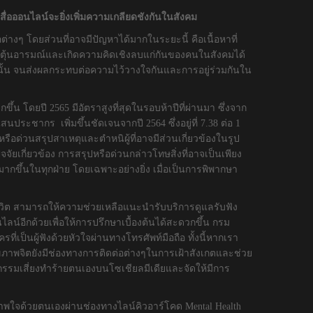
่อออนไลน์จะยิ่งเพิ่มความเกลียดชังกันในสังคม
ๆ โดยส่วนที่อาจมีปัญหาได้มากในระยะนี้ คือเนื้อหาที่
้จะกระตุ้นอารมณ์และเกิดความคิดเชิงลบแก่กันของคนในสังคมได้
ั้น จนส่งผลกระทบต่อความไว้วางใจกันและการอยู่ร่วมกันใน
้น โดยปี 2565 มีอัตราสูงที่สุดในรอบห้าปีที่ผ่านมา ซึ่งจาก
ระชากร เพิ่มขึ้นชัดเจนจากปี 2564 ซึ่งอยู่ที่ 7.38 ต่อ 1
ือด่วนสรุปสาเหตุและตำหนิผู้ที่อาจมีส่วนเกี่ยวข้องในรูป
ัยเกี่ยวข้อง การสรุปหรือด่วนกล่าวโทษสิ่งที่อาจเป็นเพียง
ากขึ้นในทุกฝ่าย โดยเฉพาะอย่างยิ่ง เมื่อเป็นการพิพากษา
ชีวิต สามารถให้ความช่วยเหลือแนะนำรับบริการดูแลรับฟัง
น์อีกด้วยเพื่อให้การปรึกษาเบื้องต้นได้สะดวกขึ้น กรม
ี่เป็นผู้ฟังด้วยหัวใจผ่านทางโทรศัพท์มือถือ ทั้งนี้หากเรา
ขภาพจิตยังมีช่องทางการติดต่อต่างๆในการเฝ้าสังเกตและช่วย
ฤติกรรมเสี่ยงทำร้ายตนเองบนโซเชียลมีเดียและจัดให้มีการ
พใจด้วยตนเองผ่านช่องทางไลน์คิวอาร์โคด Mental Health