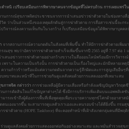
ตำหนิ เปรียบเสมือนการพิพากษาคนจากข้อมูลที่ไม่ครบถ้วน การเผยแพร่ในสื
สถานการณ์สุขภาพจิตประชาชนจากการนำเสนอข่าวฆ่าตัวตายในช่องทางสื่อต่าง
เสียชีวิต ว่าเป็นส่วนหนึ่งของเหตุผลักดันสู่การฆ่าตัวตาย การสื่อสารเช่นนี
วิจารณ์ลงความเห็นกันในวงกว้าง ก็เปรียบเสมือนข้อมูลได้พิพากษาบุคคลน
่า
จากสถานการณ์ความกดดันในสังคมที่เพิ่มขึ้น ทำให้มีการฆ่าตัวตายเพิ่มมากขึ
บว่าอัตราการฆ่าตัวตายสำเร็จเพิ่มขึ้นจากปี 2565 อยู่ที่ 7.97 ต่อ 1 แสนป
รนำเสนอข่าวการฆ่าตัวตายอย่างกว้างขวางในสื่อออนไลน์พร้อมมีการวิจารณ์หร
 เพราะในความเป็นจริงนั้น การฆ่าตัวตายเป็นเรื่องใหญ่และมักมีหลายเหตุปัจจ
วามก้าวร้าวหรือแม้แต่ความกดดันจากความรู้สึกผิดและการสูญเสียอื่นๆที่ม
กถึงบทบาทและหน้าที่ในการช่วยกันดูแลสังคมด้วยการแสดงออกที่เหมาะสม
ุขภาพจิต กล่าวว่า
การช่วยเหลือผู้มีความเสี่ยงหรือกำลังเผชิญปัญหาวิกฤต
ารตัดสินใจแก้ไขปัญหาต่างๆได้ ซึ่งมีการบริการเพิ่มเติมบนแอพพลิเคชันไล
รถเข้าถึงผู้ต้องการพื้นที่เพื่อพูดคุยเพื่อระบายความทุกข์โศกด้วยอาสาสมัครท
ิดตนเองมากขึ้น จะสามารถดูแลตัวเราเองและคนรอบข้างได้ดียิ่งขึ้น กรมสุ
ันการฆ่าตัวตาย (HOPE Taskforce) ที่จะคอยทำหน้าที่เฝ้าสังเกตกลุ่มคนที่มีพ
 ร่วมดูแลสังคมด้วยการแสดงออกต่อกันอย่างเหมาะสม และหมั่นสำรวจสุขภา