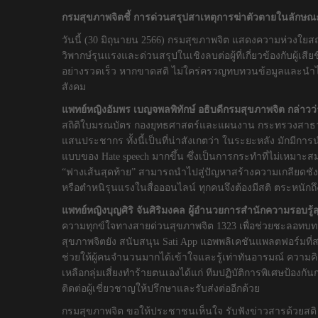
กรมสุขภาพจิตชี้ การด่วนสรุปสาเหตุการฆ่าตัวตายในลักษณะ
วันนี้ (30 มิถุนายน 2566) กรมสุขภาพจิต แสดงความห่วงใย
วิพากษ์รุนแรงและด่วนสรุปในเชิงลบต่อผู้ที่เกี่ยวข้องกับผู้
อย่างรวดเร็ว หากขาดสติ ไม่ใคร่ครวญทบทวนข้อมูลและนำไป
สังคม
แพทย์หญิงอัมพร เบญจพลพิทักษ์ อธิบดีกรมสุขภาพจิต กล่าวว
สถิติใบมรณบัตร กองยุทธศาสตร์และแผนงาน กระทรวงสาธารณสุข พ
แสนประชากร ทั้งนี้เป็นที่น่าสังเกตว่า ในระยะหลัง มักมีกา
แบบของ Hate speech มากขึ้น ซึ่งเป็นการกระทำที่ไม่เหมาะสม
“ฟางเส้นสุดท้าย” สามารถนำไปสู่ปัญหาสร้างความเกลียดชัง ค
หรือตำหนิรุนแรงในสื่อออนไลน์ ทุกคนจึงต้องมีสติ ตระหนั
แพทย์หญิงบุญศิริ จันศิริมงคล ผู้อำนวยการสำนักความรอบรู้ส
ความทุกข์ใจทางสายด่วนสุขภาพจิต 1323 เพื่อช่วยชะลอทบทวนก
สุขภาพจิตยัง สนับสนุน Sati App แอพพลิเคชันแพลตฟอร์มที่สามา
ช่วยให้ผู้คนจำนวนมากได้เข้าใจและรู้เท่าทันอารมณ์ ความค
เหลือกลุ่มเสี่ยงทำร้ายตนเองได้แก่ ทีมปฏิบัติการพิเศษป้องก
ติดต่อผู้เชี่ยวชาญให้ปรึกษาและรับส่งต่ออีกด้วย
กรมสุขภาพจิต ขอให้ประชาชนเห็นใจ รับฟังข่าวสารด้วยสติ