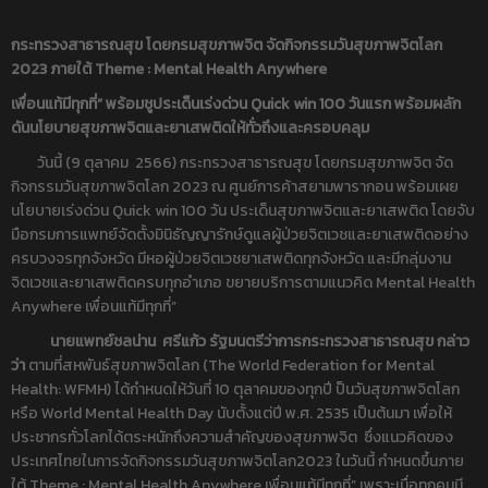
กระทรวงสาธารณสุข โดยกรมสุขภาพจิต จัดกิจกรรมวันสุขภาพจิตโลก
2023 ภายใต้ Theme : Mental Health Anywhere
เพื่อนแท้มีทุกที่” พร้อมชูประเด็นเร่งด่วน
Quick win 100 วันแรก พร้อมผลัก
ดันนโยบายสุขภาพจิตและยาเสพติดให้ทั่วถึงและครอบคลุม
วันนี้ (9 ตุลาคม 2566) กระทรวงสาธารณสุข โดยกรมสุขภาพจิต จัด
กิจกรรมวันสุขภาพจิตโลก 2023 ณ ศูนย์การค้าสยามพารากอน พร้อมเผย
นโยบายเร่งด่วน Quick win 100 วัน ประเด็นสุขภาพจิตและยาเสพติด โดยจับ
มือกรมการแพทย์จัดตั้งมินิธัญญารักษ์ดูแลผู้ป่วยจิตเวชและยาเสพติดอย่าง
ครบวงจรทุกจังหวัด มีหอผู้ป่วยจิตเวชยาเสพติดทุกจังหวัด และมีกลุ่มงาน
จิตเวชและยาเสพติดครบทุกอำเภอ ขยายบริการตามแนวคิด Mental Health
Anywhere เพื่อนแท้มีทุกที่”
นายแพทย์ชลน่าน ศรีแก้ว รัฐมนตรีว่าการกระทรวงสาธารณสุข กล่าว
ว่า
ตามที่สหพันธ์สุขภาพจิตโลก (The World Federation for Mental
Health: WFMH) ได้กำหนดให้วันที่ 10 ตุลาคมของทุกปี ป็นวันสุขภาพจิตโลก
หรือ World Mental Health Day นับตั้งแต่ปี พ.ศ. 2535 เป็นต้นมา เพื่อให้
ประชากรทั่วโลกได้ตระหนักถึงความสำคัญของสุขภาพจิต ซึ่งแนวคิดของ
ประเทศไทยในการจัดกิจกรรมวันสุขภาพจิตโลก2023 ในวันนี้ กำหนดขึ้นภาย
ใต้ Theme : Mental Health Anywhere เพื่อนแท้มีทุกที่” เพราะเมื่อทุกคนมี