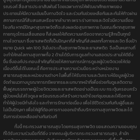
รณรงค์ สื่อสารประชาสัมพันธ์ โดยเฉพาะการให้พัฒนาศักยภาพของ
ประชาชนให้มีความเข้มแข็งทางจิตใจ และร่วมกันช่วยเหลือกันและกันให้ก้าวผ่าน
สถานการณ์ที่สับสนสนหรือยากลำบาก เพราะร่างกายและจิตใจมีความเชื่อม
โยงกัน หากมีปัญหาสุขภาพจิตก็จะส่งผลต่อสุขภาพกาย ในขณะที่หากสุขภาพ
กายทรุดโทรมเสื่อมถอย ก็ส่งผลให้เกิดความเครียดจากความรู้สึกเป็นทุกข์
ทางใจตามมา ซึ่งยาเสพติดก็เป็นปัญหาที่สำคัญที่ส่งผลททั้งกายและจิต ซึ่งเป้า
หมาย Quick win 100 วันในประเด็นสุขภาพจิตและยาเสพติด จึงเป็นหนทางที่
จะทำให้กลไลทางสุขภาพทั้ง 2 ด้านได้รับการดูแลทำงานสอดประสานให้ดียิ่ง
ขึ้น ซึ่งองค์ประกอบสำคัญที่ช่วยให้สถานการณ์การดูแลผู้ป่วยจิตเวชให้ต่อ
เนื่องดีขึ้นได้ในขณะนี้ คือการประสานความร่วมมือระหว่างหน่วยงาน
สาธารณสุขและหน่วยงานต่างๆ ในพื้นที่ ให้รับทราบและวิเคราะห์ข้อมูลผู้ป่วย
จัดทำแนวทางบูรณาการทรัพยากรและบทบาทหน้าที่เพื่อช่วยกันดูแลติดตาม
ฟื้นฟูสมรรถภาพผู้ป่วยจิตเวชและยาเสพติดอย่างเป็นระบบ กระตุ้นครอบครัว
ผู้ป่วยหมั่นใส่ใจดูแล พร้อมรณรงค์สร้างความเข้าใจแก่ชุมชนและให้โอกาส
ทำให้ผู้ป่วยมีกำลังใจ และทำการรักษาต่อเนื่อง เพื่อใช้ชีวิตร่วมกันกับผู้อื่นและ
ไม่เป็นปัญหา เพื่อให้ผู้ที่ต้องการทางออกเข้าถึงบริการทางสุขภาพจิตและได้
รับการช่วยเหลืออย่างทันท่วงที
ทั้งนี้ กระทรวงสาธารณสุข โดยกรมสุขภาพจิต ขอแสดงความขอบคุณ
ที่ได้รับความร่วมมือที่ดียิ่ง จากคณะผู้บริหารกระทรวงสาธารณสุข, สำนัก