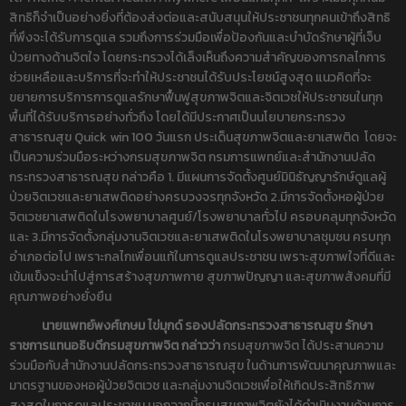
สิทธิก็จำเป็นอย่างยิ่งที่ต้องส่งต่อและสนับสนุนให้ประชาชนทุกคนเข้าถึงสิทธิ
ที่พึงจะได้รับการดูแล รวมถึงการร่วมมือเพื่อป้องกันและบำบัดรักษาผู้ที่เจ็บ
ป่วยทางด้านจิตใจ โดยกระทรวงได้เล็งเห็นถึงความสำคัญของการกลไกการ
ช่วยเหลือและบริการที่จะทำให้ประชาชนได้รับประโยชน์สูงสุด แนวคิดที่จะ
ขยายการบริการการดูแลรักษาฟื้นฟูสุขภาพจิตและจิตเวชให้ประชาชนในทุก
พื้นที่ได้รับบริการอย่างทั่วถึง โดยได้มีประกาศเป็นนโยบายกระทรวง
สาธารณสุข Quick win 100 วันแรก ประเด็นสุขภาพจิตและยาเสพติด โดยจะ
เป็นความร่วมมือระหว่างกรมสุขภาพจิต กรมการแพทย์และสำนักงานปลัด
กระทรวงสาธารณสุข กล่าวคือ 1. มีแผนการจัดตั้งศูนย์มินิธัญญารักษ์ดูแลผู้
ป่วยจิตเวชและยาเสพติดอย่างครบวงจรทุกจังหวัด 2.มีการจัดตั้งหอผู้ป่วย
จิตเวชยาเสพติดในโรงพยาบาลศูนย์/โรงพยาบาลทั่วไป ครอบคลุมทุกจังหวัด
และ 3.มีการจัดตั้งกลุ่มงานจิตเวชและยาเสพติดในโรงพยาบาลชุมชน ครบทุก
อำเภอต่อไป เพราะกลไกเพื่อนแท้ในการดูแลประชาชน เพราะสุขภาพใจที่ดีและ
เข้มแข็งจะนำไปสู่การสร้างสุขภาพกาย สุขภาพปัญญา และสุขภาพสังคมที่มี
คุณภาพอย่างยั่งยืน
นายแพทย์พงศ์เกษม ไข่มุกด์ รองปลัดกระทรวงสาธารณสุข รักษา
ราชการแทนอธิบดีกรมสุขภาพจิต กล่าวว่า
กรมสุขภาพจิต ได้ประสานความ
ร่วมมือกับสำนักงานปลัดกระทรวงสาธารณสุข ในด้านการพัฒนาคุณภาพและ
มาตรฐานของหอผู้ป่วยจิตเวช และกลุ่มงานจิตเวชเพื่อให้เกิดประสิทธิภาพ
สูงสุดในการดูแลประชาชน นอกจากนี้กรมสุขภาพจิตยังได้ดำเนินงานด้านการ