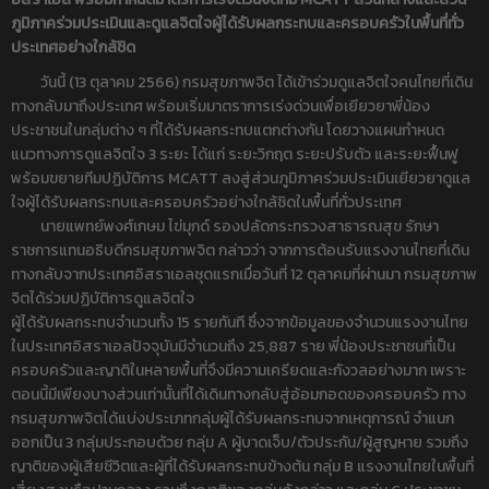
ภูมิภาคร่วมประเมินและดูแลจิตใจผู้ได้รับผลกระทบและครอบครัวในพื้นที่ทั่ว
ประเทศอย่างใกล้ชิด
วันนี้ (13 ตุลาคม 2566) กรมสุขภาพจิต ได้เข้าร่วมดูแลจิตใจคนไทยที่เดิน
ทางกลับมาถึงประเทศ พร้อมเริ่มมาตราการเร่งด่วนเพื่อเยียวยาพี่น้อง
ประชาชนในกลุ่มต่าง ๆ ที่ได้รับผลกระทบแตกต่างกัน โดยวางแผนกำหนด
แนวทางการดูแลจิตใจ 3 ระยะ ได้แก่ ระยะวิกฤต ระยะปรับตัว และระยะฟื้นฟู
พร้อมขยายทีมปฏิบัติการ MCATT ลงสู่ส่วนภูมิภาคร่วมประเมินเยียวยาดูแล
ใจผู้ได้รับผลกระทบและครอบครัวอย่างใกล้ชิดในพื้นที่ทั่วประเทศ
นายแพทย์พงศ์เกษม ไข่มุกด์ รองปลัดกระทรวงสาธารณสุข รักษา
ราชการแทนอธิบดีกรมสุขภาพจิต กล่าวว่า จากการต้อนรับแรงงานไทยที่เดิน
ทางกลับจากประเทศอิสราเอลชุดแรกเมื่อวันที่ 12 ตุลาคมที่ผ่านมา กรมสุขภาพ
จิตได้ร่วมปฏิบัติการดูแลจิตใจ
ผู้ได้รับผลกระทบจำนวนทั้ง 15 รายทันที ซึ่งจากข้อมูลของจำนวนแรงงานไทย
ในประเทศอิสราเอลปัจจุบันมีจำนวนถึง 25,887 ราย พี่น้องประชาชนที่เป็น
ครอบครัวและญาติในหลายพื้นที่จึงมีความเครียดและกังวลอย่างมาก เพราะ
ตอนนี้มีเพียงบางส่วนเท่านั้นที่ได้เดินทางกลับสู่อ้อมกอดของครอบครัว ทาง
กรมสุขภาพจิตได้แบ่งประเภทกลุ่มผู้ได้รับผลกระทบจากเหตุการณ์ จำแนก
ออกเป็น 3 กลุ่มประกอบด้วย กลุ่ม A ผู้บาดเจ็บ/ตัวประกัน/ผู้สูญหาย รวมถึง
ญาติของผู้เสียชีวิตและผู้ที่ได้รับผลกระทบข้างต้น กลุ่ม B แรงงานไทยในพื้นที่