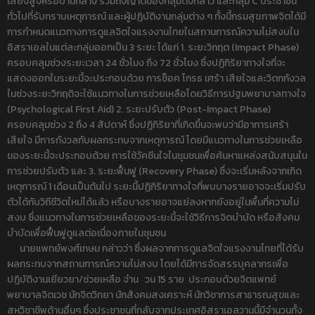
เสี่ยงสูงหรือปานกลาง รวมถึงญาติของกลุ่มดังกล่าว และกลุ่ม C ประชาชน
ทั่วไปที่รับทราบเหตุการณ์ และผู้ปฏิบัติงานกลุ่มต่าง ๆ ทั้งนี้กรมสุขภาพจิตได้มี
การกำหนดแนวทางการดูแลจิตใจแรงงานไทยในสถานการณ์ความไม่สงบใน
อิสราเอลในแต่ละกลุ่มออกเป็น 3 ระยะ ได้แก่ 1. ระยะวิกฤต (Impact Phase)
ครอบคลุมช่วงระยะเวลา 24 ชั่วโมง ถึง 72 ชั่วโมง ซึ่งปฏิกิริยาทางใจที่จะ
แสดงออกในระยะนี้จะประกอบด้วย การช็อค โกรธ เศร้า เสียใจและวิตกกังวล
ในช่วงระยะวิกฤติจะใช้แนวทางในการช่วยเหลือโดยวิธีการปฐมพยาบาลทางใจ
(Psychological First Aid) 2. ระยะปรับตัว (Post-Impact Phase)
ครอบคลุมช่วง 2 ถึง 4 สัปดาห์ ซึ่งปฏิกิริยาที่เกิดขึ้นจะพบว่ามีอาการเศร้า
เสียใจ มีการกังวลกับผลกระทบจากเหตุการณ์ โดยมีแนวทางในการช่วยเหลือ
ของระยะนี้จะประกอบด้วย การใช้วัคซีนใจในชุมชนเพื่อค้นหาแหล่งสนับสนุนใน
การช่วยปรับตัว และ 3. ระยะฟื้นฟู (Recovery Phase) ซึ่งจะเริ่มหลังจากเกิด
เหตุการณ์ 1 เดือนเป็นต้นไป ระยะนี้ปฏิกิริยาทางใจที่พบบางรายอาจจะเริ่มปรับ
ตัวได้กับวิถีชีวิตใหม่ได้แล้ว หรือบางรายอาจแย่ลงหากยังอยู่ในพื้นที่ความไม่
สงบ ซึ่งแนวทางในการช่วยเหลือของระยะนี้จะใช้วิธีการจิตบำบัด หรือสังคม
บำบัดเพื่อฟื้นฟูดูแลต่อเนื่องภายในชุมชน
นายแพทย์พงศ์เกษม กล่าวว่า ซึ่งผลจากการดูแลจิตใจแรงงานไทยที่ได้รับ
ผลกระทบจากสถานการณ์ความไม่สงบ โดยได้มีการจัดสรรบุคลากรเพื่อ
ปฏิบัติงานเยียวยา/ช่วยเหลือ จำน วน 15 ราย ประกอบด้วยจิตแพทย์
พยาบาลจิตเวช นักจิตวิทยา นักสังคมสงเคราะห์ นักวิชาการสาธารณสุขและ
สหวิชาชีพด้านอื่นๆ ซึ่งประชาชนที่กลับจากประเทศอิสราเอลวานนี้มีจำนวนทั้ง