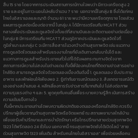
สิ้น 15 ราย โดยจากการประเมินสถานการณ์ทางใจพบว่า มีภาวะเครียดสูง 2
ราย และอยู่ในภาวะนอนไม่หลับจำนวน 7 ราย นอกจากนี้ในกลุ่ม B ซึ่งได้แก่คน
ไทยในอิสราเอลและญาติ จำนวน 61 ราย พบว่ามีความเครียดทุกราย โดยส่วน
แผนการดูแลต่อเนื่องต่อจากนี้ ในกลุ่ม A ได้มีการเตรียมทีม MCATT ส่วน
กลางเพื่อประเมินและดูแลจิตใจตั้งแต่ที่สนามบินและจะติดตามอย่างต่อเนื่อง
ในกลุ่ม B มีการเตรียมทีม MCATT ส่วนภูมิภาคประเมินและดูแลจิตใจที่
ภูมิลำเนา และกลุ่ม C จะมีการสื่อสารในวงกว้างด้านสุขภาพจิต เช่น แนวทาง
การดูแลจิตใจตนเองสำหรับแรงงานไทยที่ยังเดินทางกลับมาไม่ได้ และ
แนวทางการดูแลสำหรับประชาชนทั่วไปที่ได้รับผลกระทบทางจิตใจจาก
สถานการณ์ความไม่สงบในต่างแดน ทั้งนี้พี่น้องคนไทยที่ติดตามข่าวสารอย่าง
ใกล้ชิด สามารถดูแลจิตใจด้วยตนเองเบื้องต้นดังนี้ 1. ดูแลตนเอง รับประทาน
อาหาร และพักผ่อนให้เพียงพอ 2. รู้เท่าทันอารมณ์ตนเอง 3. สังเกตอารมณ์ตัว
เองอย่างสม่ำเสมอ 4. หลีกเลี่ยงการรับข่าวสารที่มากเกินไป ไม่ส่งต่อภาพ
ความรุนแรงต่าง ๆ และ 5. พูดคุยกับคนอื่นเพื่อระบายความรู้สึก เน้นการสร้าง
ความเข้มแข็งทางใจ
ทั้งนี้หากประชาชนท่านใดพบความผิดปกติของตนเองหรือคนใกล้ชิด ควรรีบ
ปรึกษาผู้เชี่ยวชาญด้านสุขภาพจิตหรือจิตแพทย์ ณ สถานพยาบาลใกล้บ้าน
เพื่อขอรับคำปรึกษาและการบำบัดรักษา หรือโทรปรึกษาสายด่วนสุขภาพจิต
1323 ได้ฟรีตลอด 24 ชั่วโมง นอกจากนี้ กรมสุขภาพจิตยังได้เปิดไลน์ “สาย
ด่วนสุขภาพจิต 1323 เพิ่มเติม สำหรับคนไทยในอิสราเอล” เพื่อช่วยเหลือคน