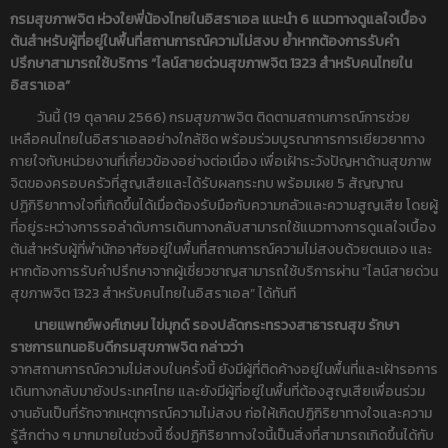
กรมสุขภาพจิต ห่วงใยพี่น้องไทยในอิสราเอล แนะนำ 6 แนวทางดูแลใจเบื้อง
ต้นสำหรับผู้ที่อยู่ในพื้นที่สถานการณ์ความไม่สงบ ย้ำหากต้องการรับคำ
ปรึกษาสามารถใช้บริการ “ไลน์สายด่วนสุขภาพจิต 1323 สำหรับคนไทยใน
อิสราเอล”
วันนี้ (19 ตุลาคม 2566) กรมสุขภาพจิต ติดตามสถานการณ์การช่วย
เหลือคนไทยในอิสราเอลอย่างใกล้ชิด พร้อมร่วมบูรณาการการเยียวยาทาง
กายใจกับหน่วยงานที่เกี่ยวข้องอย่างต่อเนื่อง เพื่อเฝ้าระวังปัญหาด้านสุขภาพ
จิตของครอบครัวที่สูญเสียและได้รับผลกระทบ พร้อมเผย 5 สัญญาณ
ปฏิกิริยาทางใจที่เกิดขึ้นได้เมื่อต้องรับมือกับความกลัวและความสูญเสีย โดยผู้
ที่อยู่ระหว่างการรอลำดับการเดินทางกลับสามารถใช้แนวทางการดูแลใจเบื้อง
ต้นสำหรับผู้ที่พำนักอาศัยอยู่ในพื้นที่สถานการณ์ความไม่สงบด้วยตนเอง และ
หากต้องการรับคำปรึกษาจากผู้เชี่ยวชาญสามารถใช้บริการผ่าน “ไลน์สายด่วน
สุขภาพจิต 1323 สำหรับคนไทยในอิสราเอล” ได้ทันที
นายแพทย์พงศ์เกษม ไข่มุกด์ รองปลัดกระทรวงสาธารณสุข รักษา
ราชการแทนอธิบดีกรมสุขภาพจิต กล่าวว่า
จากสถานการณ์ความไม่สงบในครั้งนี้ ยังมีผู้ที่ติดค้างอยู่ในพื้นที่และเฝ้ารอการ
เดินทางกลับมายังประเทศไทย และยังมีผู้ที่อยู่ในพื้นที่ต้องสูญเสียเพื่อนร่วม
งานอันเป็นที่รักจากเหตุการณ์ความไม่สงบ ก่อให้เกิดปฏิกิริยาทางใจและความ
รู้สึกต่าง ๆ มากมายในช่วงนี้ ซึ่งปฏิกิริยาทางใจนี้เป็นสิ่งที่สามารถเกิดขึ้นได้กับ