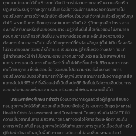
ทุกคน แบ่งออกได้เป็น 5 ระยะ ได้แก่ 1. การไม่สามารถยอมรับความจริงหรือ
ปฏิเสธที่จะรับรู้ จากเหตุการณ์ในครั้งนี้อาจจะมีการแสดงออกด้วยการไม่
ยอมรับสถานการณ์ว่าคนใกล้ชิดหรือเพื่อนร่วมงานได้จากไปแล้วหรือถูกจับกุม
ตัวไว้ เพราะเป็นการเกิดเหตุการณ์แบบกระทันหัน 2. รู้สึกหงุดหงิด โกรธ อาจ
ระบายใส่กับคนหรือสิ่งของรอบข้างแม้รู้ว่าสิ่งนั้นไม่ได้เกี่ยวข้อง ไม่สามารถ
ควบคุมอารมณ์โกรธที่เกิดขึ้น 3. พยายามต่อรองและหลีกเลี่ยงความจริง
ต้องการย้อนเวลากลับไปเพื่อให้เหตุการณ์ที่กำลังเผชิญอยู่นั้นไม่เป็นเรื่องจริง
ไม่ว่าจะต้องแลกด้วยอะไรก็ตาม 4. เริ่มมีความรู้สึกสิ้นหวัง ว่างเปล่า ท้อแท้
รู้สึกว่าตนเองไร้ค่า ไม่มีความหมาย บางคนอาจเก็บตัว และไม่อยากพบใคร
และ 5. การยอมรับความเป็นจริงว่าสิ่งนั้นได้เกิดขึ้นแล้วกับชีวิต และสามารถ
เกิดได้กับทุกคน ซึ่งขั้นตอนนี้อาจจะกลับไปมีความหวัง ซึ่งในบางรายการ
ยอมรับความเป็นจริงก็สามารถทำให้หลุดพ้นจากสถานการณ์ของการสูญเสีย
และกลับไปใช้ชีวิตได้ ซึ่งสิ่งเหล่านี้เป็นสิ่งปกติที่เกิดขึ้นไม่ใช่ความเจ็บป่วย การ
ช่วยเหลือกันของเพื่อนและครอบครัวจะช่วยให้พ้นผ่านระยะนี้ไปได้
นายแพทย์พงศ์เกษม
กล่าวว่า
ซึ่งแนวทางการดูแลจิตใจผู้ที่สูญเสียของ
กรมสุขภาพจิตได้จัดทีมช่วยเหลือเยียวยาจิตใจผู้ประสบภาวะวิกฤต (Mental
Health Crisis Assessment and Treatment Team) หรือทีม MCATT ที่มี
ความเชี่ยวชาญในการเยียวยาบาดแผลทางจิตใจให้การช่วยเหลือตามระดับ
อาการ พร้อมกันนี้ กรมสุขภาพจิตได้จัดทำแนวทางการดูแลใจเบื้องต้นสำหรับ
ผู้ที่ยังพำนักอาศัยอยู่ในพื้นที่สถานการณ์ความไม่สงบซึ่งประกอบด้วย 1.