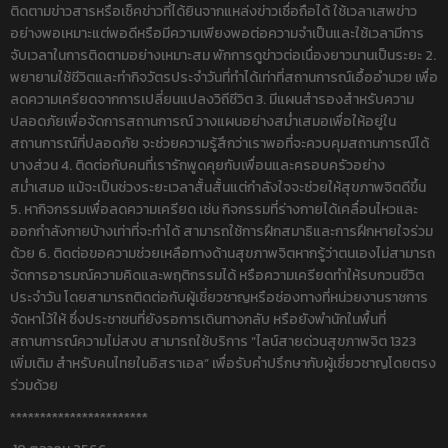
ติดตามข่าวสารหรือเช็คข่าวที่ได้ยินจากแหล่งข่าวเชื่อถือได้ ใช้เวลาเสพข่าว
อย่างพอเหมาะแต่พอดีหรือมีความเพียงพอต่อความจำเป็นและใช้เวลามีการ
จับเวลาในการติดตามอย่างเหมาะสม พักการดูข่าวต่อเนื่องยาวนานเป็นระยะ 2.
พยายามใช้ชีวิตและทำกิจวัตรประจำวันที่ทำได้เท่าที่สถานการณ์เอื้ออำนวย เพื่อ
ลดความเครียดจากการเปลี่ยนแปลงวิถีชีวิต 3. มีแผนสำรองสำหรับความ
ปลอดภัยเพื่อจัดการสถานการณ์ วางแผนอย่างสม่ำเสมอเพื่อให้อยู่ใน
สถานการณ์ที่ปลอดภัย จะช่วยความรู้สึกว่าเราพอที่จะควบคุมสถานการณ์ได้
บางส่วน 4. ติดต่อกับคนที่เรารักพูดคุยกับเพื่อนและครอบครัวอย่าง
สม่ำเสมอ แม้จะเป็นช่วงระยะเวลาสั้นสั้นแต่กำลังใจจะช่วยให้สุขภาพจิตดีขึ้น
5. หากิจกรรมเพื่อลดความเครียด เช่น กิจกรรมที่ร่างกายได้เคลื่อนไหวและ
ออกกำลังกายบ้างเท่าที่จะทำได้ สามารถใช้การฝึกสมาธิและการฝึกหายใจร่วม
ด้วย 6. ติดต่อขอความช่วยเหลือทางด้านสุขภาพจิตหากรู้ว่าตนเองไม่สามารถ
จัดการอารมณ์ความคิดและพฤติกรรมได้ หรือความเครียดทำให้รบกวนชีวิต
ประจำวัน โดยสามารถติดต่อกับผู้เชี่ยวชาญหรือช่องทางที่หน่วยงานราชการ
จัดหาไว้ให้ ซึ่งประชาชนที่ยังรอการเดินทางกลับ หรือยังพำนักในพื้นที่
สถานการณ์ความไม่สงบ สามารถใช้บริการ “ไลน์สายด่วนสุขภาพจิต 1323
เพิ่มเติม สำหรับคนไทยในอิสราเอล” เพื่อรับคำปรึกษากับผู้เชี่ยวชาญโดยตรง
ร่วมด้วย
***********************