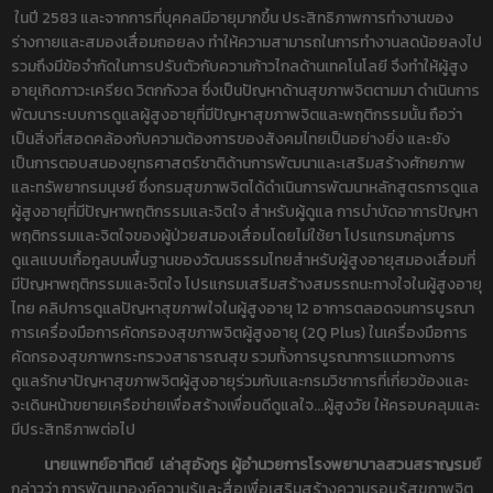
ในปี 2583 และจากการที่บุคคลมีอายุมากขึ้น ประสิทธิภาพการทำงานของ
ร่างกายและสมองเสื่อมถอยลง ทำให้ความสามารถในการทำงานลดน้อยลงไป
รวมถึงมีข้อจำกัดในการปรับตัวกับความก้าวไกลด้านเทคโนโลยี จึงทำให้ผู้สูง
อายุเกิดภาวะเครียด วิตกกังวล ซึ่งเป็นปัญหาด้านสุขภาพจิตตามมา ดำเนินการ
พัฒนาระบบการดูแลผู้สูงอายุที่มีปัญหาสุขภาพจิตและพฤติกรรมนั้น ถือว่า
เป็นสิ่งที่สอดคล้องกับความต้องการของสังคมไทยเป็นอย่างยิ่ง และยัง
เป็นการตอบสนองยุทธศาสตร์ชาติด้านการพัฒนาและเสริมสร้างศักยภาพ
และทรัพยากรมนุษย์ ซึ่งกรมสุขภาพจิตได้ดำเนินการพัฒนาหลักสูตรการดูแล
ผู้สูงอายุที่มีปัญหาพฤติกรรมและจิตใจ สำหรับผู้ดูแล การบำบัดอาการปัญหา
พฤติกรรมและจิตใจของผู้ป่วยสมองเสื่อมโดยไม่ใช้ยา โปรแกรมกลุ่มการ
ดูแลแบบเกื้อกูลบนพื้นฐานของวัฒนธรรมไทยสำหรับผู้สูงอายุสมองเสื่อมที่
มีปัญหาพฤติกรรมและจิตใจ โปรแกรมเสริมสร้างสมรรถนะทางใจในผู้สูงอายุ
ไทย คลิปการดูแลปัญหาสุขภาพใจในผู้สูงอายุ 12 อาการตลอดจนการบูรณา
การเครื่องมือการคัดกรองสุขภาพจิตผู้สูงอายุ (2Q Plus) ในเครื่องมือการ
คัดกรองสุขภาพกระทรวงสาธารณสุข รวมทั้งการบูรณาการแนวทางการ
ดูแลรักษาปัญหาสุขภาพจิตผู้สูงอายุร่วมกับและกรมวิชาการที่เกี่ยวข้องและ
จะเดินหน้าขยายเครือข่ายเพื่อสร้างเพื่อนดีดูแลใจ...ผู้สูงวัย ให้ครอบคลุมและ
มีประสิทธิภาพต่อไป
นายแพทย์อาทิตย์ เล่าสุอังกูร ผู้อำนวยการโรงพยาบาลสวนสราญรมย์
กล่าวว่า การพัฒนาองค์ความรู้และสื่อเพื่อเสริมสร้างความรอบรู้สุขภาพจิต