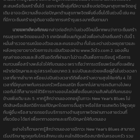
สะสมหรือซึมเศร้าขึ้นได้ นอกจากนี้กลุ่มที่มีความเสี่ยงต่อปัญหาสุขภาพจิตอยู่
เดิม อาจจะมีความเสี่ยงต่อปัญหาด้านสุขภาพจิตเพิ่มยิ่งขึ้นได้ในช่วงนี้ เช่น คน
ที่มีภาวะซึมเศร้าอยู่เดิมอาจมีอาการเศร้ารุนแรงมากขึ้นตามมา
นายแพทย์พงศ์เกษม
กล่าวต่ออีกว่า ในช่วงปีใหม่นี้หากพบว่าภาวะซึมเศร้า
กรมสุขภาพจิตขอแนะนำ 5 เทคนิคเพื่อนแท้ดูแลใจเพื่อห่างไกลซึมเศร้า ดังนี้ 1.
หมั่นสำรวจอารมณ์ของตัวเองและคนรอบข้าง ทั้งในระหว่างช่วงหยุดยาวและ
หลังหยุดยาวยาวด้วยการประเมินตัวเองผ่าน www.วัดใจ.com 2. มองเห็น
คุณค่าของตนและสิ่งดีในอดีตที่ผ่านมา ไม่ว่าจะเป็นเพื่อการเรียนรู้ หรือการ
ทบทวนเพื่อสร้างพลังใจให้กับตนเอง เพราะถือว่าการเตรียมพร้อมที่จะเผชิญ
หน้าต่อปัญหาและอุปสรรคในอนาคต 3. แบ่งปันและช่วยเหลือผู้อื่นในช่วงเวลา
เวลาที่ยากลำบาก หรือแบ่งปันช่วงเวลาดีดีเพื่อสร้างความสุขให้แก่กัน 4. ใช้
เวลาที่มีคุณภาพกับครอบครัวหรือคนสนิท ซึ่งหากไม่สามารถเดินทางไปพบ
เจอกันได้ก็สามารถใช้วิธีการทางออนไลน์เพื่อเชื่อมความสัมพันธ์กับคนรอบ
ข้างเพิ่มเติม และ 5. หากรู้สึกว่าตนเองตกอยู่ในภาวะ New Year’s Blues ไม่
ตัดสินหรือเลือกวิธีการแก้ปัญหาโดยการดื่มสุราหรือใช้สารเสพติด ให้พูดคุย
กับผู้อื่น หรือสามารถขอรับบริการทางด้านสุขภาพจิตผ่านทางสายด่วนที่
เกี่ยวข้อง ได้แก่ เพื่อหาทางออกและแก้ไขปัญหาให้กับตนเอง
อย่างไรก็ตามหากรู้สึกว่าตนเองอาจมีภาวะ New Year’s Blues สามารถ
เริ่มปรึกษาพูดคุยกับใครสักคน เช่น คนใกล้ชิดหรือสมาชิกในครอบครัว รวม