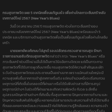
กรมสุขภาพจิต เผย 5 เทคนิคเพื่อนแท้ดูแลใจ เพื่อห่างไกลภาวะซึมเศร้าหลัง
เทศกาลปีใหม่ 2567 (
New Year’s Blues)
วันนี้ (4 มกราคม 2567) กรมสุขภาพจิต ห่วงใยภาวะซึมเศร้าของ
ประชาชน หลังเทศกาลปีใหม่ 2567 (New Year’s Blues) พร้อมแนะนำ 5
เทคนิค และบริการทางด้านสุขภาพจิตเพื่อเป็นเพื่อนแท้ดูแลใจเพื่อห่างไกลซึม
เศร้า
นายแพทย์พงศ์เกษม ไข่มุกด์ รองปลัดกระทรวงสาธารณสุข รักษา
ราชการแทนอธิบดีกรมสุขภาพจิต
กล่าวว่า ภาวะ “New Year’s Blues” หรือ
ภาวะซึมเศร้าช่วงปีใหม่ แม้ไม่ได้เป็นการวินิจฉัยทางจิตเวช แต่เป็นภาวะทาง
สุขภาพจิตที่ได้รับการพูดถึงมากขึ้น กรมสุขภาพจิตให้ความสำคัญและเฝ้า
ระวังด้านสุขภาพจิตของประชาชนเป็นอย่างมาก เพราะแม้คนส่วนใหญ่จะมี
ความสุขเพิ่มขึ้นจากการเข้าสู่เทศกาลรื่นเริง แต่คนจำนวนหนึ่งจะเริ่มทบทวน
เหตุการณ์ที่เกิดขึ้นในตลอดปีที่ผ่านมา หรือได้รับฟังข่าวสารที่มีการสรุป
เหตุการณ์ต่างๆ ในช่วงปีที่ผ่านมาและเกิดความผิดหวัง กังวล ระลึกถึง
อุปสรรคปัญหาด้านต่างๆ ที่เกิดขึ้น ทั้งสุขภาพกาย ปัญหาจากการทำงาน และ
ปัญหาความสัมพันธ์กับผู้อื่น หลายคนไม่สามารถประสบความสำเร็จได้ตามสิ่ง
ที่ตนเองเคยคาดหวังและวางแผนไว้ ก่อให้เกิดความรู้สึกล้มเหลว ความทรงจำ
ด้านลบ การสูญเสีย และความรู้สึกที่ไม่ดีต่อตนเอง เกิดความเครียดเรื้อรัง