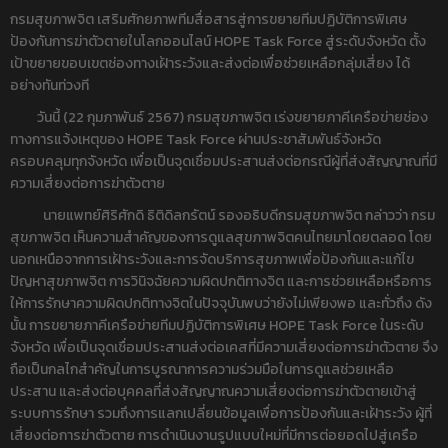
กรมสุขภาพจิต เสริมศักยภาพทีมสื่อสารสู่การขยายทีมปฏิบัติการพิเศษ
ป้องกันการฆ่าตัวตายในโลกออนไลน์ HOPE Task Force สู่ระดับจังหวัด ตั้ง
เป้าขยายขอบเขตช่องทางเฝ้าระวังและส่งต่อเพื่อช่วยเหลือกลุ่มเสี่ยง ได้
อย่างทันท่วงที
วันนี้ (22 กุมภาพันธ์ 2567) กรมสุขภาพจิต เร่งขยายภาคีเครือข่ายช่อง
ทางการแจ้งเหตุของ HOPE Task Force ผ่านประชาสัมพันธ์จังหวัด
ครอบคลุมทุกจังหวัด เพื่อเป็นจุดเชื่อมประสานส่งต่อกรณีผู้ที่ส่งสัญญาณที่มี
ความเสี่ยงต่อการฆ่าตัวตาย
นายแพทย์ศิริศักดิ ธิติดิลกรัตน์ รองอธิบดีกรมสุขภาพจิต กล่าวว่า กรม
สุขภาพจิต เห็นความสำคัญของการดูแลสุขภาพจิตคนไทยมาโดยตลอด โดย
นอกเหนือจากการเฝ้าระวังและการจัดบริการสุขภาพเพื่อป้องกันและแก้ไข
ปัญหาสุขภาพจิต การวินิจฉัยความผิดปกติทางจิต และการช่วยเหลือหรือการ
ให้การรักษาความผิดปกติทางจิตในปัจจุบันพบว่ายังไม่เพียงพอ และทั่วถึง ดัง
นั้น การขยายภาคีเครือข่ายทีมปฏิบัติการพิเศษ HOPE Task Force ในระดับ
จังหวัด เพื่อเป็นจุดเชื่อมประสานส่งต่อเคสที่มีความเสี่ยงต่อการฆ่าตัวตาย จึง
ถือเป็นกลไกสำคัญในการบูรณาการความร่วมมือในการดูแลช่วยเหลือ
ประสาน และส่งต่อบุคคลที่ส่งสัญญาณความเสี่ยงต่อการฆ่าตัวตายเข้าสู่
ระบบการรักษา รวมถึงการแลกเปลี่ยนข้อมูลเพื่อการป้องกันและเฝ้าระวัง ผู้ที่
เสี่ยงต่อการฆ่าตัวตาย การดำเนินงานรูปแบบใหม่ที่มีการต่อยอดไปสู่เครือ