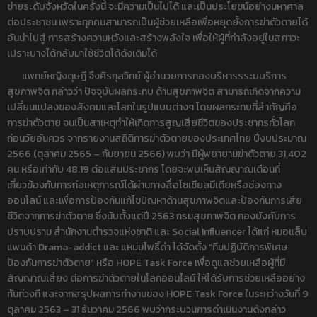
ข่ายระดับจังหวัดในครั้งนี้ จะมีความเป็นไปได้ และเป็นประโยชน์อย่างมหาศาล
ต่อประชาชน เพราะทุกคนสามารถเป็นผู้ช่วยเหลือเพื่อหยุดยั้งการฆ่าตัวตายได้
อันนำไปสู่ การสร้างความหวังและสร้างพลังใจ เพื่อให้ผู้ที่กำลังอยู่ในสภาวะ
เปราะบางได้กลับมาใช้ชีวิตได้ดังเดิมได้
แพทย์หญิงดุษฎี จึงศิรกุลวิทย์ ผู้อำนวยการกองบริหารรระบบริการ
สุขภาพจิต กล่าวว่า ปัจจุบันผลกระทบ ด้านสุขภาพจิต สามารถเกิดจากความ
เปลี่ยนแปลงของสังคมและโลกในรูปแบบต่างๆ โดยผลกระทบที่สำคัญคือ
การฆ่าตัวตาย จนเป็นสาเหตุทำให้เกิดการสูญเสียชีวิตของประชากรทั่วโลก
ก่อนวัยอันควร จากรายงานสถิติการฆ่าตัวตายของประเทศไทย ปีงบประมาณ
2566 (ตุลาคม 2565 – กันยายน 2566) พบว่า มีผู้พยายามฆ่าตัวตาย 31,402
คน หรือเท่ากับ 48.19 ต่อแสนประชากร โดยจะพบเห็นสัญญาณเตือนที่
เกี่ยวข้องกับการก่อเหตุการณ์ได้ผ่านทางสื่อโซเชียลมีเดียหรือช่องทาง
ออนไลน์ และเพื่อการป้องกันแก้ไขปัญหาด้านสุขภาพจิตและป้องกันการเสีย
ชีวิตจากการฆ่าตัวตาย ซึ่งนับตั้งแต่ปี 2563 กรมสุขภาพจิต กองบังคับการ
ปราบปราม สำนักงานตำรวจแห่งชาติ และ Social Influencer ได้แก่ หมอแล็บ
แพนด้า Drama-addict และ แหม่มโพธิ์ดำ ได้จัดตั้ง “ทีมปฏิบัติการพิเศษ
ป้องกันการฆ่าตัวตาย” หรือ HOPE Task Force เพื่อดูแลช่วยเหลือผู้ที่มี
สัญญาณเสี่ยง ต่อการฆ่าตัวตายในโลกออนไลน์ ให้ได้รับการช่วยเหลืออย่าง
ทันท่วงที และจากสรุปผลการทำงานของ HOPE Task Force ในระหว่างวันที่ 9
ตุลาคม 2563 – 31 ธันวาคม 2566 พบว่ากระบวนการดำเนินงานดังกล่าว