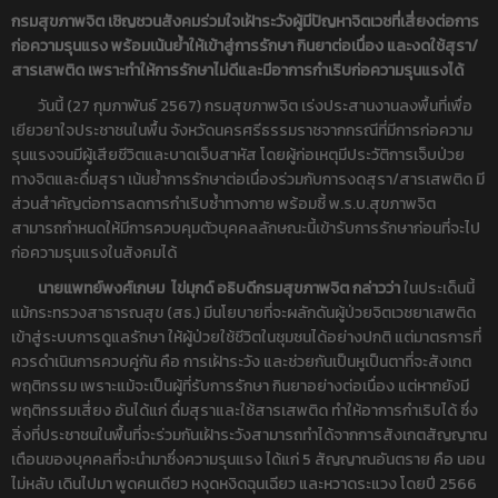
กรมสุขภาพจิต เชิญชวนสังคมร่วมใจเฝ้าระวังผู้มีปัญหาจิตเวชที่เสี่ยงต่อการ
ก่อความรุนแรง พร้อมเน้นย้ำให้เข้าสู่การรักษา กินยาต่อเนื่อง และงดใช้สุรา/
สารเสพติด เพราะทำให้การรักษาไม่ดีและมีอาการกำเริบก่อความรุนแรงได้
วันนี้ (27 กุมภาพันธ์ 2567) กรมสุขภาพจิต เร่งประสานงานลงพื้นที่เพื่อ
เยียวยาใจประชาชนในพื้น จังหวัดนครศรีธรรมราชจากกรณีที่มีการก่อความ
รุนแรงจนมีผู้เสียชีวิตและบาดเจ็บสาหัส โดยผู้ก่อเหตุมีประวัติการเจ็บป่วย
ทางจิตและดื่มสุรา เน้นย้ำการรักษาต่อเนื่องร่วมกับการงดสุรา/สารเสพติด มี
ส่วนสำคัญต่อการลดการกำเริบซ้ำทางกาย พร้อมชี้ พ.ร.บ.สุขภาพจิต
สามารถกำหนดให้มีการควบคุมตัวบุคคลลักษณะนี้เข้ารับการรักษาก่อนที่จะไป
ก่อความรุนแรงในสังคมได้
นายแพทย์พงศ์เกษม ไข่มุกด์ อธิบดีกรมสุขภาพจิต กล่าวว่า
ในประเด็นนี้
แม้กระทรวงสาธารณสุข (สธ.) มีนโยบายที่จะผลักดันผู้ป่วยจิตเวชยาเสพติด
เข้าสู่ระบบการดูแลรักษา ให้ผู้ป่วยใช้ชีวิตในชุมชนได้อย่างปกติ แต่มาตรการที่
ควรดำเนินการควบคู่กัน คือ การเฝ้าระวัง และช่วยกันเป็นหูเป็นตาที่จะสังเกต
พฤติกรรม เพราะแม้จะเป็นผู้ที่รับการรักษา กินยาอย่างต่อเนื่อง แต่หากยังมี
พฤติกรรมเสี่ยง อันได้แก่ ดื่มสุราและใช้สารเสพติด ทำให้อาการกำเริบได้ ซึ่ง
สิ่งที่ประชาชนในพื้นที่จะร่วมกันเฝ้าระวังสามารถทำได้จากการสังเกตสัญญาณ
เตือนของบุคคลที่จะนำมาซึ่งความรุนแรง ได้แก่ 5 สัญญาณอันตราย คือ นอน
ไม่หลับ เดินไปมา พูดคนเดียว หงุดหงิดฉุนเฉียว และหวาดระแวง โดยปี 2566