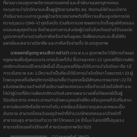
ที่ผ่านมา กรมสุขภาพจิต กรมการแพทย์ และสำนักงานเลขานุการคณะ
กรรมการบำบัดรักษาและฟื้นฟูผู้ติดยาเสพติด สธ. ติดตามให้คำแนะนำการ
ดำเนินงานระบบการดูแลผู้ป่วยจิตเวชยาเสพติดที่มีความเสี่ยงสูงต่อการก่อ
ความรุนแรง (SMI-V) ทุกจังหวัด ร่วมกับการขยายผลการจัดตั้งศูนย์คัดกรอง
ครอบคลุมทุกตำบล จัดทำแนวทางการส่งต่อผู้ป่วยในจังหวัดอย่างไร้รอยต่อ
บูรณาการทำงานร่วมกับภาคีเครือข่ายในชุมชน จัดฝึกอบรมระยะสั้นให้กับ
แพทย์และพยาบาลวิชาชีพ และภาคีเครือข่ายทั้ง 13 เขตสุขภาพ
นายแพทย์จุมภฎ พรมสีดา กล่าวว่า
ตาม พ.ร.บ.สุขภาพจิต ได้มีการกำหนด
กฎหมายเพื่อคุ้มครองประชาชนโดยทั่วไป ซึ่งตามมาตรา 22 บุคคลที่มีความผิด
ปกติทางจิตกรณีใดกรณีหนึ่งนี้ เป็นบุคคลที่ต้องได้รับการบำบัดรักษา คือ 1.มี
ภาวะอันตราย และ 2.มีความจำเป็นต้องได้รับการบำบัดรักษา โดยมาตรา 23 ผู้
ใดพบบุคคลซึ่งมีพฤติการณ์อันน่าเชื่อว่าบุคคลนั้นมีลักษณะตามมาตรา 22 ให้
แจ้งต่อพนักงานเจ้าหน้าที่ พนักงานฝ่ายปกครอง หรือตำรวจโดยไม่ชักช้า และ
ให้นำผู้ป่วยที่มีความผิดปกติทางจิตส่งสถานพยาบาลเพื่อให้แพทย์เป็นผู้
วินิจฉัยอาการ หากประชาชนท่านใดพบบุคคลใกล้ชิด หรือบุคคลทั่วไปที่แสดง
อาการผิดปกติหรือมีอาการกำเริบ หากมีแนวโน้มความรุนแรงมากและเป็น
อันตราย สามารถโทรแจ้งเหตุเจ้าหน้าที่ตำรวจ/ฝ่ายปกครอง/เจ้าหน้าที่
สาธารณสุข สายด่วนตำรวจ 191 ได้ตลอด 24 ชั่วโมง ในกรณีที่ไม่รุนแรง
สามารถโทรขอคำปรึกษาที่ สายด่วนสุขภาพจิต 1323
******************** (27 กุมภาพันธ์ 2567)