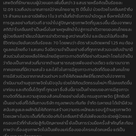
เสพติดที่รักษาแบบผู้ป่วยนอก เพิ่มขึ้นกว่า 3 แสนรายหรือคิดเป็นร้อยละ
12.09 รวมถึงประมาณการณ์ว่าคนไทยอายุ 15 ปีขึ้นไป ป่วยด้วยโรคซึมเศร้าถึง
1.5 ล้านคน และอาจมีเพียง 1 ใน 3 เท่านั้นที่เข้ารับการบำบัดดูแล ซึ่งหากไม่ได้รับ
การดูแลอย่างทันท่วงที อาจนำไปสู่ปัญหาสุขภาพจิตที่รุนแรงขึ้น เนื่องจากพบ
สถิติว่าโรคซึมเศร้าเป็นหนึ่งในสาเหตุหลักนำไปสู่การฆ่าตัวตายของคนไทยและ
ผู้ป่วยซึมเศร้ามีแนวโน้มการฆ่าตัวตายสูงกว่าคนทั่วไป และมีแนวโน้มที่จะเสีย
ชีวิตก่อนวัยอันควรถึงร้อยละ 70 โดยพบว่า อัตราส่วนจิตแพทย์ 1.25 คน ต้อง
ดูแลคนไทยถึง 1 แสนคน จึงมีความจำเป็นอย่างยิ่งที่ทุกภาคส่วนจะขยับเข้ามามี
ส่วนร่วมในช่วยเหลือให้คนไทยมีสุขภาวะทางจิตที่ดีอย่างถ้วนหน้า โดยไม่จำเป็น
ว่าต้องเป็นภาคส่วนที่มาจากด้านสาธารณสุขเพียงอย่างเดียว แต่อาจมาจาก
ภาคเอกชนที่มีความสนใจ และใส่ใจในการมีสุขภาวะทางจิตที่ดีของสังคมไทย
การมีส่วนร่วมจากภาคส่วนต่างๆ จะทำให้เกิดผลลัพธ์ที่แตกต่างไปจากการ
ดำเนินงานด้านสุขภาพจิตในปัจจุบัน ช่วยให้เกิดนวัตกรรมใหม่ๆ ที่ไม่เคยเกิดขึ้น
มาก่อน และเกิดขึ้นได้ทุกที่ ทุกเวลา ซึ่งสิ่งนี้อาจเป็นคำตอบของการมีสุขภาวะ
ทางจิตที่ดีและความสุขของสังคมไทยอย่างยั่งยืน กรมสุขภาพจิต รู้สึกยินดี
เป็นอย่างยิ่งที่ได้เห็นทางบริษัท กรุงเทพประกันภัย จำกัด (มหาชน) ได้เข้ามีส่วน
สนับสนุนและผลักดันให้เกิดการสร้างความตระหนักและรอบรู้ด้านสุขภาพจิต
โดยเฉพาะในประเด็นที่เกี่ยวข้องกับโรคซึมเศร้าซึ่งไม่เพียงแต่จะช่วยผู้ป่วยและ
ครอบครัวที่กำลังต่อสู้กับปัญหาเหล่านี้ ยังเป็นการร่วมมือครั้งสำคัญที่สะท้อน
ภาพว่า เรื่องสุขภาพจิตไม่เป็นเพียงแค่เรื่องของใครคนใดคนหนึ่ง แต่เป็น