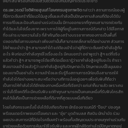
เหมาะสม พร้อมทั้งยังมีส่วนช่วยป้องกันปัญหาได้ในระยะยาว
ดร.นพ.วรตม์ โชติพิทยสุนนท์ โฆษกกรมสุขภาพจิต
กล่าวว่า สถานการณ์ของผู้
ที่มีภาวะซึมเศร้าที่มีแนวโน้มสูงขึ้นและกำลังเป็นปัญหาทางสังคมที่ต้องได้รับ
การแก้ไขและป้องกันอย่างเร่งด่วนนั้น มีทางออกแรกที่ทุกคนสามารถช่วยกัน
ทำได้และไม่ใช่เรื่องยาก เพราะการให้ผู้ที่อยู่ในสถานการณ์ดังกล่าว ได้มีโอกาส
ที่จะเล่าระบายความในใจ ที่สำคัญต้องสร้างบรรยากาศของการเป็นพื้นที่
ปลอดภัยในการบอกเล่า เพียงเท่านั้นก็สามารถคลี่คลายได้อย่างมาก ส่วนการ
ให้คำแนะนำว่า สู้ๆ สามารถทำได้ แต่ต้องเข้าใจว่าผู้ที่มีภาวะซึมเศร้ากำลังสู้กับ
อะไร ฟังก่อนว่ากำลังทุกข์ใจเรื่องอะไร มีคนบอกว่า อย่าพูดว่า สู้ๆ แต่ที่จริง
แล้วคำว่า สู้ๆ สามารถพูดได้แต่ก็ต่อเมื่อเรารู้ว่าเขากำลังสู้อยู่กับอะไร ถ้าเรา
ฟังเขาจนเข้าใจแล้วรู้ว่า เขากำลังสู้อยู่กับปัญหาอะไร ปัญหาแบบนี้ในมุมมอง
ของเขาเป็นอย่างไร ความเข้าใจและรับรู้ถึงสถานการณ์ก่อนจึงสามารถให้
กำลังใจได้อย่างเหมาะสม หรือว่าบางทีการนั่งอยู่เฉยๆ เพื่อรับฟังก็ถือว่า
เป็นการให้กำลังใจได้อีกช่องทางหนึ่งหรือที่เรียกว่า แค่เล่าก็เบาแล้ว เพราะคน
เราไม่ได้โชคดีที่จะมีคนรับฟัง แต่ถ้าคุณสามารถเป็นคนคนหนึ่งที่รับฟังใครสัก
คนได้นั่นถือเป็นการช่วยเหลือที่ดีมากที่สุดแบบหนึ่งทีเดียว
โดยในกิจกรรมครั้งนี้ ยังได้รับเกียรติจาก นักร้องอารมณ์ดี “ป๊อป” ปองกูล
พรีเซนเตอร์ภาพยนตร์โฆษณา และ “อุ๋ย” บุดด้าเบลส ศิลปิน นักบำบัด ร่วม
เผยประสบการณ์ที่มีต่อโรคซึมเศร้า พร้อมทั้งเชิญชวนประชาชนทุกท่านร่วมกัน
มาช่วยเหลือด้วยการหันมาใช้ใจรับฟัง และหากผู้ใกล้ชิดท่านใดมีปัญหาตกอยู่