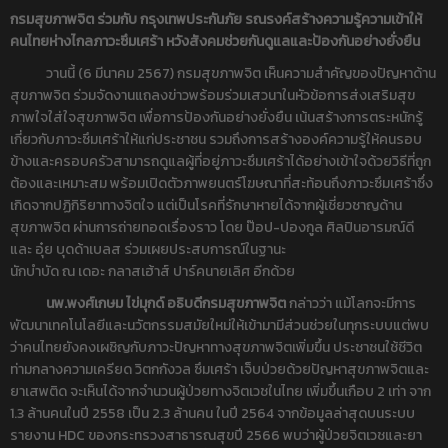
กรมสุขภาพจิต ร่วมกับ กรุงเทพประกันภัย
รณรงค์สร้างความรู้ความเข้าให้
คนไทยห่างไกลภาวะซึมเศร้า หวังสังคมช่วยกันดูแลและป้องกันอย่างยั่งยืน
วานนี้ (6 มีนาคม 2567) กรมสุขภาพจิต เห็นความสำคัญของปัญหาด้าน
สุขภาพจิต ร่วมจัดงานแถลงข่าวพร้อมร่วมเสวนาในหัวข้อการส่งเสริมสุข
ภาพใจใส่ใจสุขภาพจิต เพื่อการป้องกันอย่างยั่งยืน เน้นสร้างการตระหนักรู้
เกี่ยวกับภาวะซึมเศร้าให้แก่ประชาชน รวมถึงการสร้างองค์ความรู้ให้คนรอบ
ข้างและครอบครัวสามารถดูแลผู้ที่อยู่ภาวะซึมเศร้าได้อย่างเข้าใจด้วยวิธีที่ถูก
ต้องและเหมาะสม พร้อมเปิดตัวภาพยนตร์โฆษณาที่สะท้อนถึงภาวะซึมเศร้าซึ่ง
เกิดจากปฏิกิริยาทางจิตใจ แต่เป็นโรคที่รักษาหายได้จากผู้เชี่ยวชาญด้าน
สุขภาพจิต ผ่านการถ่ายทอดเรื่องราว โดย ป๊อป-ปองกูล ศิลปินอารมณ์ดี
และ อุ๋ย บุดด้าเบลส ร่วมเผยประสบการณ์ในฐานะ
นักบำบัด ณ เดอะ กลาสเฮ้าส์ ปาร์คนายเลิศ อีกด้วย
นพ.พงศ์เกษม ไข่มุกด์ อธิบดีกรมสุขภาพจิต
กล่าวว่า แม้โลกจะมีการ
พัฒนาเทคโนโลยีและนวัตกรรมสมัยใหม่ให้เข้ามามีส่วนช่วยในทุกระบบแต่พบ
ว่าคนไทยยังคงเผชิญกับภาวะปัญหาทางสุขภาพจิตเพิ่มขึ้น ประชาชนใช้ชีวิต
ท่ามกลางความเครียด วิตกกังวล ซึมเศร้า เจ็บป่วยด้วยปัญหาสุขภาพจิตและ
ยาเสพติด จะเห็นได้จากจำนวนผู้ป่วยทางจิตเวชในไทย เพิ่มขึ้นเกือบ 2 เท่า จาก
1.3 ล้านคนในปี 2558 เป็น 2.3 ล้านคน ในปี 2564 จากข้อมูลล่าสุดบนระบบ
รายงาน HDC ของกระทรวงสาธารณสุขปี 2566 พบว่าผู้ป่วยจิตเวชและยา