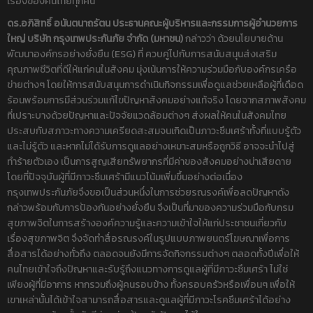
เรื่องของคนไทยทุกคน
ดร.อภิสิทธิ์ อนันตนาถรัตน ประธานคณะผู้บริหารและกรรมการผู้อํานวยการ
ใหญ่ บริษัท กรุงเทพประกันภัย จำกัด (มหาชน)
กล่าวว่า ด้วยนโยบายด้าน
พัฒนาองค์กรอย่างยั่งยืน (ESG) ที่ ควบคู่ไปกับการสนับสนุนส่งเสริม
คุณภาพชีวิตที่ดีให้แก่คนในสังคม มุ่งเน้นการให้ความร่วมมือกับองค์กรเครือ
ข่ายต่างๆ โดยให้การสนับสนุนการดำเนินกิจกรรมเพื่อดูแลช่วยเหลือผู้ที่เดือด
ร้อนพร้อมการมีส่วนร่วมแก้ไขปัญหาสังคมอย่างแท้จริง โดยจากสภาพสังคม
ที่เปราะบางด้วยปัญหาและปัจจัยแวดล้อมต่างๆ ส่งผลให้คนในสังคมไทย
ประสบกับสภาวะทางความเครียดสะสมจนเกิดเป็นภาวะซึมเศร้าทั้งที่แบบรู้ตัว
และไม่รู้ตัว และหากไม่ได้รับการดูแลอย่างเหมาะสมหรือถูกวิธี อาจจะนำไปสู่
ทำร้ายตัวเอง เป็นการสูญเสียทรัพยากรที่มีค่าของสังคมอย่างน่าเสียดาย
โดยที่ปัจจุบันผู้ที่มีภาวะซึมเศร้ามีแนวโน้มเพิ่มขึ้นอย่างต่อเนื่อง
กรุงเทพประกันภัยจึงขอเป็นส่วนหนึ่งในการช่วยรณรงค์เพื่อลดปัญหาดัง
กล่าวพร้อมกับการป้องกันอย่างยั่งยืน จึงเป็นที่มาของความร่วมมือกับกรม
สุขภาพจิตในการสร้างองค์ความรู้และความเข้าใจให้แก่ประชาชนเกี่ยวกับ
เรื่องสุขภาพจิต จึงจัดทำสื่อรณรงค์ในรูปแบบภาพยนตร์โฆษณาเพื่อการ
สื่อสารได้อย่างทั่วถึง ตลอดจนยังมีการจัดกิจกรรมต่างๆ ตลอดทั้งปีเพื่อให้
คนไทยเข้าใจถึงปัญหาและรับรู้ถึงแนวทางการดูแลผู้ที่มีภาวะซึมเศร้า ไม่ใช่
เพียงผู้ที่มีอาการ หากรวมถึงผู้คนรอบข้าง ทั้งครอบครัวหรือเพื่อนๆ เพื่อให้
เขาเหล่านั้นได้เข้าใจสามารถสื่อสารและดูแลผู้ที่มีภาวะโรคซึมเศร้าได้อย่าง