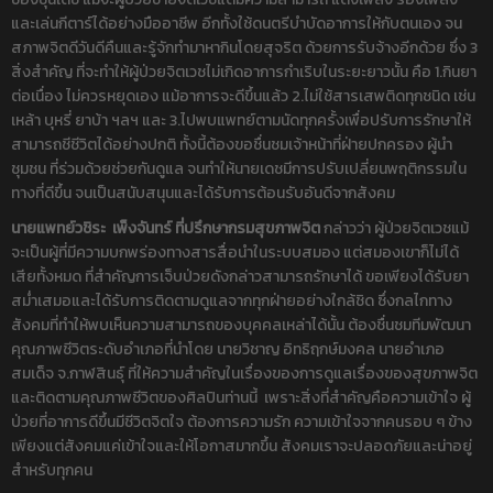
และเล่นกีตาร์ได้อย่างมืออาชีพ อีกทั้งใช้ดนตรีบำบัดอาการให้กับตนเอง จน
สภาพจิตดีวันดีคืนและรู้จักทำมาหากินโดยสุจริต ด้วยการรับจ้างอีกด้วย ซึ่ง 3
สิ่งสำคัญ ที่จะทำให้ผู้ป่วยจิตเวชไม่เกิดอาการกำเริบในระยะยาวนั้น คือ 1.กินยา
ต่อเนื่อง ไม่ควรหยุดเอง แม้อาการจะดีขึ้นแล้ว 2.ไม่ใช้สารเสพติดทุกชนิด เช่น
เหล้า บุหรี่ ยาบ้า ฯลฯ และ 3.ไปพบแพทย์ตามนัดทุกครั้งเพื่อปรับการรักษาให้
สามารถชีชีวิตได้อย่างปกติ ทั้งนี้ต้องขอชื่นชมเจ้าหน้าที่ฝ่ายปกครอง ผู้นำ
ชุมชน ที่ร่วมด้วยช่วยกันดูแล จนทำให้นายเดชมีการปรับเปลี่ยนพฤติกรรมใน
ทางที่ดีขึ้น จนเป็นสนับสนุนและได้รับการต้อนรับอันดีจากสังคม
นายแพทย์วชิระ เพ็งจันทร์ ที่ปรึกษากรมสุขภาพจิต
กล่าวว่า ผู้ป่วยจิตเวชแม้
จะเป็นผู้ที่มีความบกพร่องทางสารสื่อนำในระบบสมอง แต่สมองเขาก็ไม่ได้
เสียทั้งหมด ที่สำคัญการเจ็บป่วยดังกล่าวสามารถรักษาได้ ขอเพียงได้รับยา
สม่ำเสมอและได้รับการติดตามดูแลจากทุกฝ่ายอย่างใกล้ชิด ซึ่งกลไกทาง
สังคมที่ทำให้พบเห็นความสามารถของบุคคลเหล่าได้นั้น ต้องชื่นชมทีมพัฒนา
คุณภาพชีวิตระดับอำเภอที่นำโดย นายวิชาญ อิทธิฤกษ์มงคล นายอำเภอ
สมเด็จ จ.กาฬสินธุ์ ที่ให้ความสำคัญในเรื่องของการดูแลเรื่องของสุขภาพจิต
และติดตามคุณภาพชีวิตของศิลปินท่านนี้ เพราะสิ่งที่สำคัญคือความเข้าใจ ผู้
ป่วยที่อาการดีขึ้นมีชีวิตจิตใจ ต้องการความรัก ความเข้าใจจากคนรอบ ๆ ข้าง
เพียงแต่สังคมแค่เข้าใจและให้โอกาสมากขึ้น สังคมเราจะปลอดภัยและน่าอยู่
สำหรับทุกคน