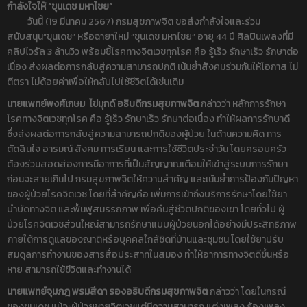
กำลังใจให้ “ขุนเดช มหาไชย”
วันนี้ (19 มีนาคม 2567) กรมสุขภาพจิต ขอส่งกำลังใจและร่วม
สนับสนุน“ขุนเดช” หรือฉายาใหม่ “ขุนเดช มหาไชย” อายุ 44 ปี ศิลปินเพลงที่มี
คลิปไวรัล 3 ล้านวิว พร้อมชี้โรคทางจิตเวชทุกโรค คือ รู้เร็ว รักษาเร็ว รักษาต่อ
เนื่อง ส่งผลต่อการกลับสู่ความสามารถปกติ เน้นย้ำสังคมร่วมกันให้โอกาส ไม่
ตีตรา ไม่ด้อยค่าเพื่อให้กลับไปใช้ชีวิตได้เช่นเดิม
นายแพทย์พงศ์เกษม ไข่มุกด์ อธิบดีกรมสุขภาพจิต
กล่าวว่า หลักการรักษา
โรคทางจิตเวชทุกโรค คือ รู้เร็ว รักษาเร็ว รักษาต่อเนื่อง ทำให้ผลการรักษาดี
ซึ่งส่งผลต่อการกลับสู่ความสามารถปกติของผู้ป่วย ในด้านความคิด การ
ตัดสินใจ อารมณ์ สังคม การเรียน และการใช้ชีวิตประจำวัน โดยครอบครัว
ต้องร่วมสอดส่องการมีอาการที่เป็นสัญญาณเตือนให้เข้าสู่ระบบการรักษา
ก่อนจะสายเกินไป กรมสุขภาพจิตให้ความสำคัญ และเน้นย้ำการป้องกันปัญหา
ของผู้ป่วยโรคจิตเวช โดยที่สำคัญคือ เพิ่มการเข้าถึงบริการรักษาโดยใช้ยา
บำบัดทางจิต และฟื้นฟูสมรรถภาพ เพื่อคืนสู่ชีวิตปกติของเขา โดยทั่วไป ผู้
ป่วยโรคจิตเวชส่วนใหญ่สามารถรักษาแบบผู้ป่วยนอกได้อย่างมีประสิทธิภาพ
ภายใต้การดูแลของญาติหรือบุคคลใกล้ชิดที่บ้านและชุมชน โดยใช้ยาปรับ
สมดุลการทำงานของสารสื่อประสาทในสมอง ทำให้อาการทางจิตดีขึ้นหรือ
หาย สามารถใช้ชีวิตและทำงานได้
นายแพทย์จุมภฎ พรมสีดา รองอธิบดีกรมสุขภาพจิต
กล่าวว่า โดยในกรณี
ของขุนเดช แม้จะผู้ป่วยชายจิตเวชแต่มีความสามารถ แต่งเพลง ร้องเพลง