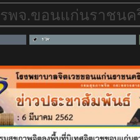
ร รพจ.ขอนแก่นราชนคร
ทวีต