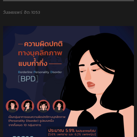
วันเผยแพร่
ฮิต: 1053