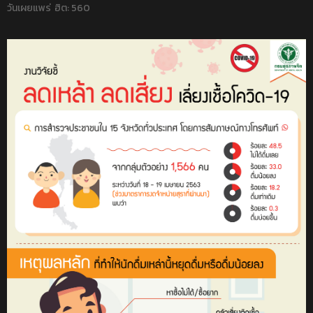
วันเผยแพร่
ฮิต: 560