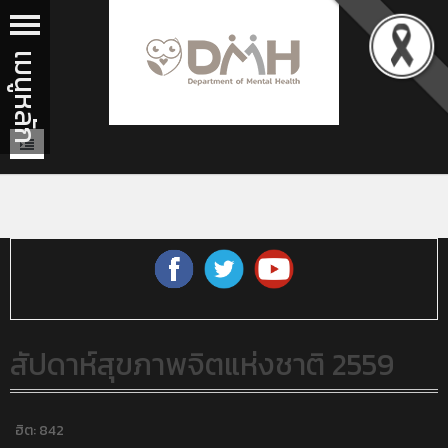
สัปดาห์สุขภาพจิตแห่งชาติ 2559
ฮิต: 842