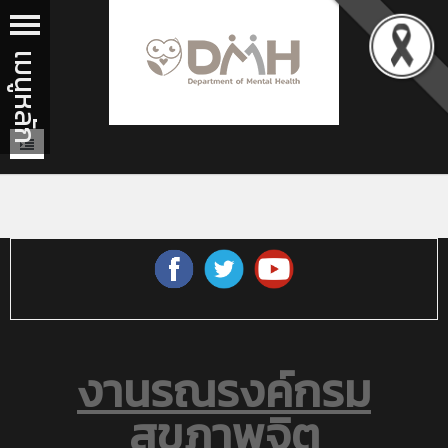
งานรณรงค์กรม
สุขภาพจิต