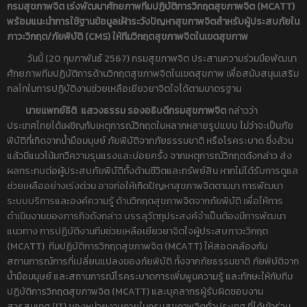
กรมสุขภาพจิต เร่งพัฒนาศักยภาพ
ทีมปฏิบัติการวิกฤตสุขภาพจิต (
MCATT)
พร้อมแนะนำการใช้ฐานข้อมูลเฝ้าระวังปัญหาสุขภาพจิตสำหรับผู้ประสบภัยใน
ภาวะวิกฤต/ภัยพิบัติ (CMS) ให้ทีมวิกฤตสุขภาพจิตในเขตสุขภาพ
วันนี้ (20 กุมภาพันธ์ 2567) กรมสุขภาพจิต ประสานความร่วมมือพัฒนา
ศักยภาพทีมปฏิบัติการด้านวิกฤตสุขภาพจิตในเขตสุขภาพ เพื่อสนับสนุนเสริม
กลไกในการปฏิบัติงานช่วยเหลือเยียวยาจิตใจได้ตามมาตรฐาน
นายแพทย์ธิติ แสวงธรรม รองอธิบดีกรมสุขภาพจิต
กล่าวว่า
ประเทศไทยได้เผชิญกับเหตุการณ์วิกฤตในหลากหลายรูปแบบ ไม่ว่าจะเป็นภัย
พิบัติที่เกิดจากน้ำมือมนุษย์ ภัยพิบัติจากภัยธรรมชาติ หรือโรคระบาด ซึ่งล้วน
แล้วมีแนวโน้มทวีความรุนแรงและบ่อยครั้ง จากเหตุการณ์วิกฤตดังกล่าว ส่ง
ผลกระทบต่อผู้ประสบภัยพิบัติทั้งด้านชีวิตและทรัพย์สิน หากไม่ได้รับการดูแล
ช่วยเหลืออย่างเร่งด่วน อาจก่อให้เกิดปัญหาสุขภาพจิตตามมา การพัฒนา
ระบบบริการและองค์ความรู้ ด้านวิกฤตสุขภาพจิตจากภัยพิบัติ เพื่อให้การ
ดำเนินงานของภารกิจดังกล่าว บรรลุวัตถุประสงค์จำเป็นต้องมีการพัฒนา
แนวทาง การปฏิบัติงานทีมช่วยเหลือเยียวยาจิตใจผู้ประสบภาวะวิกฤต
(MCATT) ทีมปฏิบัติการวิกฤตสุขภาพจิต (MCATT) ให้สอดคล้องกับ
สถานการณ์การที่เปลี่ยนแปลงของภัยพิบัติ ทั้งจากภัยธรรมชาติ ภัยพิบัติจาก
น้ำมือมนุษย์ และสถานการณ์โรคระบาดการเพิ่มพูนความรู้ และทักษะให้กับทีม
ปฏิบัติการวิกฤตสุขภาพจิต (MCATT) และบุคลากรผู้รับผิดชอบงาน
สารสนเทศ (IT) ของหน่วยงานภายในกรมสุขภาพจิตทั่วประเทศ ที่ได้เข้าร่วม