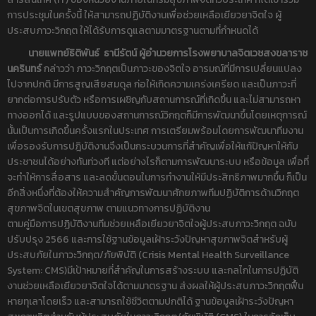
การประชุมในครั้งนี้ ให้สามารถปฏิบัติงานเพื่อช่วยเหลือเยียวยาจิตใจ ผู้
ประสบภาวะวิกฤต ให้ได้รับการดูแลตามมาตรฐานตามที่กำหนดได้
นายแพทย์ธิติพันธ์ ธานีรัตน์ ผู้อำนวยการโรงพยาบาลจิตเวชสงขลาราช
นครินทร์
กล่าวว่า ภาวะวิกฤตเป็นภาวะของจิตใจ อารมณ์ที่มีการเปลี่ยนแปลง
ไปจากปกติ มีการสูญเสียสมดุล ก่อให้เกิดความเคร่งเครียด และเป็นภาวะที่
ยากต่อการปรับตัว หรือการเผชิญกับสถานการณ์ที่เกิดขึ้น และไม่สามารถหา
ทางออกได้ และรูปแบบของสถานการณ์วิกฤตก็มีการพัฒนาขึ้นโดยเหตุการณ์
นั้นเป็นการเกิดขึ้นครั้งแรกในประเทศ การเตรียมพร้อมโดยการพัฒนาทีมงาน
เพื่อรองรับการปฎิบัติงานจึงเป็นกระบวนการที่สำคัญเพื่อให้แก้ปัญหาให้กับ
ประชาชนได้อย่างทันท่วงที แต่อย่างไรก็ตามการพัฒนาระบบ หรือข้อมูล เพื่อที่
จะทำให้การสื่อสาร และลดขั้นตอนในการทำงานให้มีประสิทธิภาพมากขึ้น ก็เป็น
อีกสิ่งหนึ่งที่ต้องให้ความสำคัญการพัฒนาศักยภาพทีมปฏิบัติการด้านวิกฤต
สุขภาพจิตในเขตสุขภาพ ตามแนวทางการปฏิบัติงาน
ตามคู่มือการปฏิบัติงานทีมช่วยเหลือเยียวยาจิตใจผู้ประสบภาวะวิกฤต ฉบับ
ปรับปรุง 2566 และการใช้ฐานข้อมูลเฝ้าระวังปัญหาสุขภาพจิตสำหรับผู้
ประสบภัยในภาวะวิกฤต/ภัยพิบัติ (Crisis Mental Health Surveillance
System: CMS)มีเป้าหมายที่สำคัญในการสร้างระบบ และกลไกในการปฏิบัติ
งานช่วยเหลือเยียวยาจิตใจได้ตามมาตรฐาน ส่งผลให้ผู้ประสบภาวะวิกฤตฟื้น
หายทุเลาโดยเร็ว และสามารถใช้ชีวิตตามปกติได้ ฐานข้อมูลเฝ้าระวังปัญหา